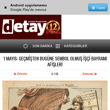
Android uygulamamız
Yükle
Google Play'de mevcut
SON DAKİKA
KATEGORİLER
1 MAYIS: GEÇMİŞTEN BUGÜNE SEMBOL OLMUŞ İŞÇİ BAYRAMI
AFİŞLERİ
Önceki
1
/ 11
Sonraki