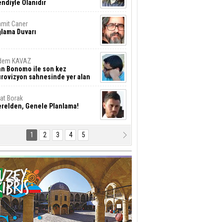
ndiyle Olanıdır
mit Caner
ğlama Duvarı
dem KAVAZ
an Bonomo ile son kez
rovizyon sahnesinde yer alan
rkiye 10 yıl aradan sonra
eniden yarışmaya dönecek mi?
rat Borak
erelden, Genele Planlama!
1
2
3
4
5
rkut YILMABAŞAR
yrak tartışmaları ve ihalesiz
ler!
if Alasya
015 SONRASI VE AKINCI.
tma Baysal
URLAR İÇİ’NDE KOLAYDIR ÖLMEK