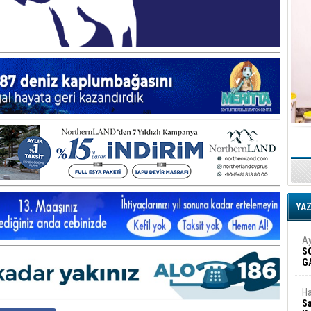
YA
Ay
S
G
D
Ha
Sa