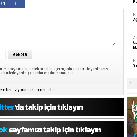
Ke
arı
Ha
A
A
C
Eu
Tü
y
Fı
Y
mleler veya imalar, inançlara saldırı içeren, imla kuralları ile yazılmamış,
ük harflerle yazılmış yorumlar onaylanmamaktadır.
E
Ba
ere henüz yorum eklenmemiştir.
iş
Ar
2
Fa
S