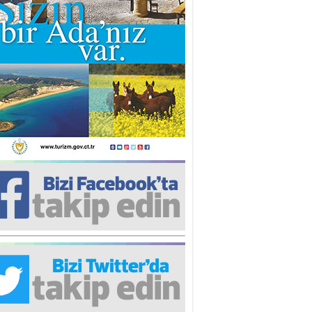
iz TUNCEL
öz göre göre…
ner ULUTAŞ
şallah St. Lois ile Hakkaido
ası gibi olmayız !...
i KİŞMİR
IRSAT VE KORKU
rgut ÇALICI
i Lakırdı da benden!
d. Doç. Ercan HOŞKARA
atırım Yapmazsan Var Olamazsın:
edefteki Kurum Kıb-Tek
na Sarro
şıma gelen skandal olayı