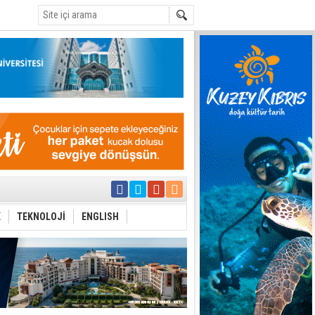
C
yor
azırlığı
K
TEKNOLOJİ
ENGLISH
Çevriliyor"
alması en temel
 Anlatmalıyız”
 Festival