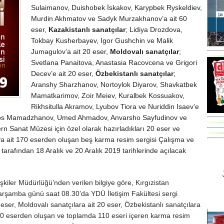
Sulaimanov, Duishobek İskakov, Karypbek Ryskeldiev,
Murdin Akhmatov ve Sadyk Murzakhanov’a ait 60
eser,
Kazakistanlı sanatçılar
; Lidiya Drozdova,
Tokbay Kusherbayev, Igor Gushchin ve Malik
Jumagulov’a ait 20 eser,
Moldovalı sanatçılar
;
Svetlana Panaitova, Anastasia Racovcena ve Grigori
Decev’e ait 20 eser,
Özbekistanlı sanatçılar
;
Aranshy Sharzhanov, Nortoylok Diyarov, Shavkatbek
Mamatkarimov, Zoir Meiev, Kuralbek Kossuakov,
Rikhsitulla Akramov, Lyubov Tiora ve Nuriddin Isaev’e
lyos Mamadzhanov, Umed Ahmadov, Anvarsho Sayfudinov ve
n Sanat Müzesi için özel olarak hazırladıkları 20 eser ve
a ait 170 eserden oluşan beş karma resim sergisi Çalışma ve
arafından 18 Aralık ve 20 Aralık 2019 tarihlerinde açılacak
şkiler Müdürlüğü’nden verilen bilgiye göre, Kırgızistan
Çarşamba günü saat 08.30’da YDÜ İletişim Fakültesi sergi
eser, Moldovalı sanatçılara ait 20 eser, Özbekistanlı sanatçılara
ait 20 eserden oluşan ve toplamda 110 eseri içeren karma resim