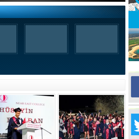
Ed
G
Ta
İn
Ad
Al
F
Tu
İk
Yr
Y
H
Ra
Ba