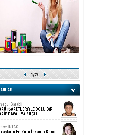
1/20
ZARLAR
şegül Garabli
ORU İŞARETLERİYLE DOLU BİR
ARİP DAVA… YA SUÇLU
EĞİLSE???
tice İNTAÇ
vaşların En Zoru İnsanın Kendi