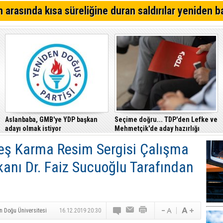
Alsancak'ta Kırık Bardaklı Kavga: İki Kişi Yaralandı
 arasında kısa süreliğine duran saldırılar yeniden b
CTP, Cezaevi Disiplin Tüzüğü’nde yapılan değişiklikler
Mahkemesi’ne taşıdı
Girne – Çamlıbel ana yolunda ölümlü kaza… Turan Obalı 
Aslanbaba, GMB'ye YDP başkan
Seçime doğru... TDP'den Lefke ve
adayı olmak istiyor
Mehmetçik'de aday hazırlığı
eş Karma Resim Sergisi Çalışma
kanı Dr. Faiz Sucuoğlu Tarafından
n Doğu Üniversitesi
16.12.2019 20:30