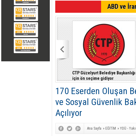
ABD ve İran
CTP Güzelyurt Belediye Başkanlığı
için ön seçime gidiyor
170 Eserden Oluşan B
ve Sosyal Güvenlik Ba
Açılıyor
Ana Sayfa
»
EĞİTİM
»
YDÜ - Yakı