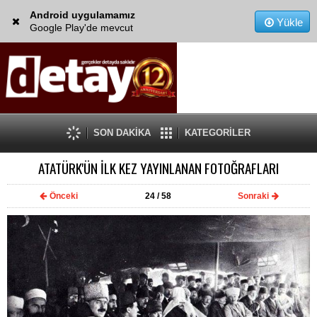
Android uygulamamız
Yükle
Google Play'de mevcut
SON DAKİKA
KATEGORİLER
ATATÜRK'ÜN İLK KEZ YAYINLANAN FOTOĞRAFLARI
Önceki
24
/ 58
Sonraki