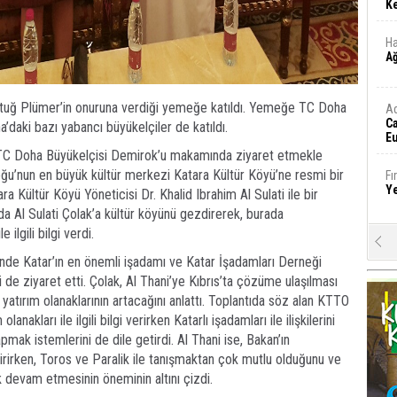
Ke
Ha
A
tuğ Plümer’in onuruna verdiği yemeğe katıldı. Yemeğe TC Doha
A
C
daki bazı yabancı büyükelçiler de katıldı.
Eu
Tü
rak TC Doha Büyükelçisi Demirok’u makamında ziyaret etmekle
y
ğu’nun en büyük kültür merkezi Katara Kültür Köyü’ne resmi bir
Fı
Y
ra Kültür Köyü Yöneticisi Dr. Khalid Ibrahim Al Sulati ile bir
 Al Sulati Çolak’a kültür köyünü gezdirerek, burada
 ilgili bilgi verdi.
E
Ba
nde Katar’ın en önemli işadamı ve Katar İşadamları Derneği
iş
 de ziyaret etti. Çolak, Al Thani’ye Kıbrıs’ta çözüme ulaşılması
yatırım olanaklarının artacağını anlattı. Toplantıda söz alan KTTO
Ar
nakları ile ilgili bilgi verirken Katarlı işadamları ile ilişkilerini
2
pmak istemlerini de dile getirdi. Al Thani ise, Bakan’ın
rirken, Toros ve Paralik ile tanışmaktan çok mutlu olduğunu ve
Fa
rak devam etmesinin öneminin altını çizdi.
S