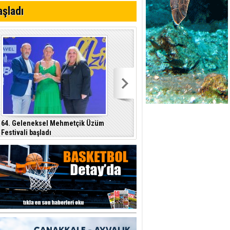
aşladı
r"
ddiası
64. Geleneksel Mehmetçik Üzüm
Özersay, DAÜ-SEN yetkilileriyle bir
Festivali başladı
araya geldi
p