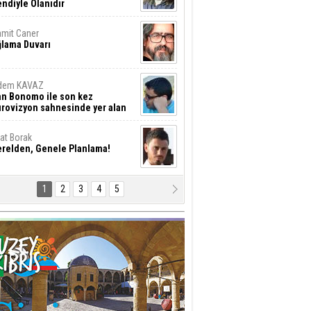
ndiyle Olanıdır
mit Caner
ğlama Duvarı
dem KAVAZ
an Bonomo ile son kez
rovizyon sahnesinde yer alan
rkiye 10 yıl aradan sonra
eniden yarışmaya dönecek mi?
rat Borak
erelden, Genele Planlama!
1
2
3
4
5
rkut YILMABAŞAR
yrak tartışmaları ve ihalesiz
ler!
if Alasya
015 SONRASI VE AKINCI.
tma Baysal
URLAR İÇİ’NDE KOLAYDIR ÖLMEK