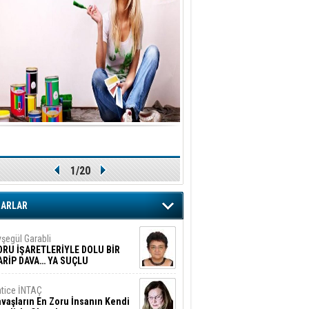
1/20
ZARLAR
şegül Garabli
ORU İŞARETLERİYLE DOLU BİR
ARİP DAVA… YA SUÇLU
EĞİLSE???
tice İNTAÇ
vaşların En Zoru İnsanın Kendi