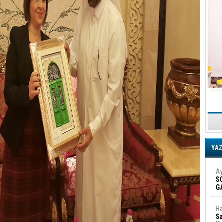
YA
Ay
S
G
D
Ha
Sa