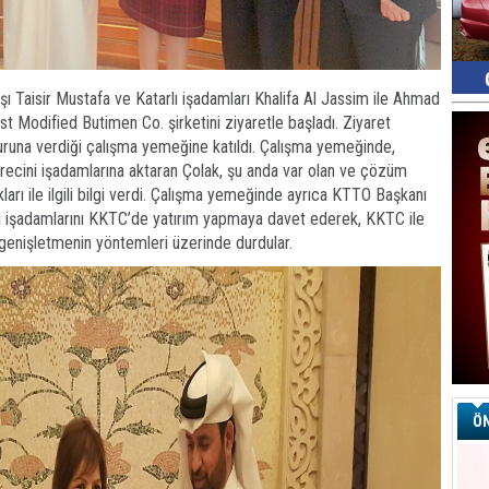
 Taisir Mustafa ve Katarlı işadamları Khalifa Al Jassim ile Ahmad
st Modified Butimen Co. şirketini ziyaretle başladı. Ziyaret
onuruna verdiği çalışma yemeğine katıldı. Çalışma yemeğinde,
ecini işadamlarına aktaran Çolak, şu anda var olan ve çözüm
ları ile ilgili bilgi verdi. Çalışma yemeğinde ayrıca KTTO Başkanı
lı işadamlarını KKTC’de yatırım yapmaya davet ederek, KKTC ile
ri genişletmenin yöntemleri üzerinde durdular.
ÖN