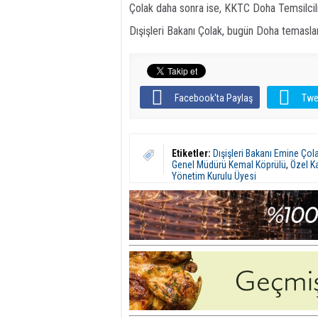
Çolak daha sonra ise, KKTC Doha Temsilcili
Dışişleri Bakanı Çolak, bugün Doha temasl
Facebook'ta Paylaş
Twe
Etiketler:
Dışişleri Bakanı Emine Çol
Genel Müdürü Kemal Köprülü
,
Özel K
Yönetim Kurulu Üyesi