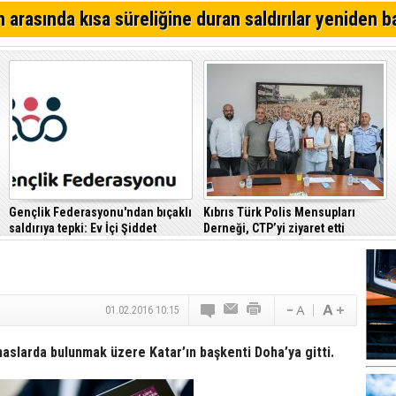
Dikkat İskele'de su kesintisi!
 arasında kısa süreliğine duran saldırılar yeniden b
Denktaş: "Kıbrıs sorunu, KKTC ilan edildiği gün bitmişti
Tatar'dan Özgür Özel KKTC seçimlerine müdahale etti i
Gençlik Federasyonu'ndan bıçaklı
Kıbrıs Türk Polis Mensupları
saldırıya tepki: Ev İçi Şiddet
Derneği, CTP’yi ziyaret etti
Yasası hayata geçirilmeli
01.02.2016 10:15
maslarda bulunmak üzere Katar’ın başkenti Doha’ya gitti.