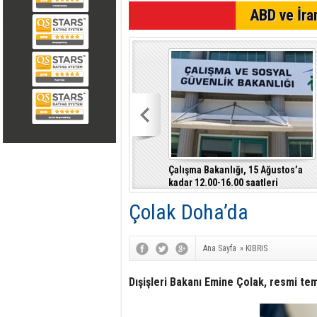
SON DAKİKA
ABD ve İran
Çalışma Bakanlığı, 15 Ağustos’a
kadar 12.00-16.00 saatleri
arasında güneş altında çalışmayı
Çolak Doha’da
yasakladı
Ana Sayfa
»
KIBRIS
Dışişleri Bakanı Emine Çolak, resmi te