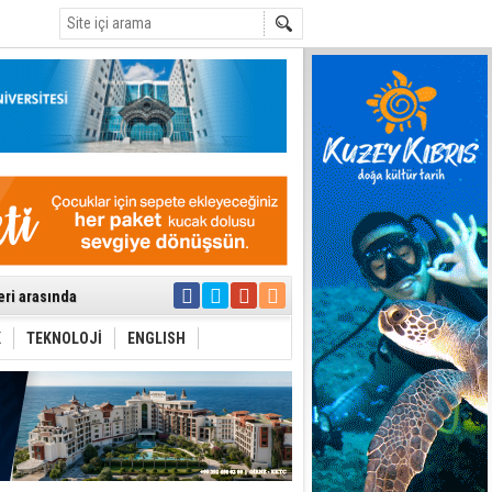
C
eri arasında
i Şiddet Yasası
ti
K
TEKNOLOJİ
ENGLISH
i
 planlayan
 yer sis olacak