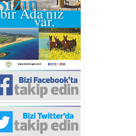
iz TUNCEL
öz göre göre…
ner ULUTAŞ
şallah St. Lois ile Hakkaido
ası gibi olmayız !...
i KİŞMİR
IRSAT VE KORKU
rgut ÇALICI
i Lakırdı da benden!
d. Doç. Ercan HOŞKARA
atırım Yapmazsan Var Olamazsın:
edefteki Kurum Kıb-Tek
na Sarro
şıma gelen skandal olayı