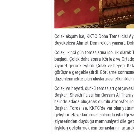
Çolak akşam ise, KKTC Doha Temsilcisi Ay
Büyükelçisi Ahmet Demirok’un yanısıra Doha’
Çolak, ikinci gün temaslarına ise, ilk ola
başladı. Çolak daha sonra Körfez ve Ortado
ziyaret gerçekleştirdi. Çolak ve heyeti, Kata
görüşme gerçekleştirdi. Görüşme sonrasında
düzenlenmekte olan uluslararası etkinlikler ile
Çolak ve heyeti, dünkü temasları çerçevesi
Başkanı Sheikh Faisal bin Qassim Al Thani’yi
halinde adada oluşacak olumlu atmosfer ile 
Başkanı Toros ise, KKTC’de var olan yatırım ola
geliştirmek ve kurumsal anlamda işbirliği ya
ziyaretinden duyduğu memnuniyeti dile geti
ilişkileri geliştirmek için temaslarının arta