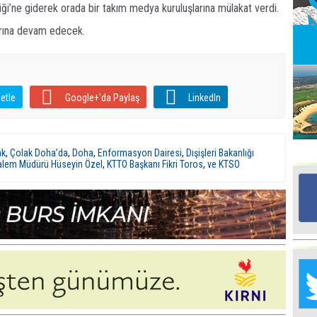
ği’ne giderek orada bir takım medya kuruluşlarına mülakat verdi.
arına devam edecek.
Ed
G
Ta
etle
Google+'da Paylaş
LinkedIn
İn
Ad
Al
ak
,
Çolak Doha’da
,
Doha
,
Enformasyon Dairesi
,
Dışişleri Bakanlığı
F
alem Müdürü Hüseyin Özel
,
KTTO Başkanı Fikri Toros
,
ve KTSO
Tu
İk
Yr
Y
H
Ra
Ba