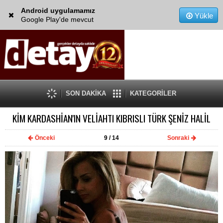
Android uygulamamız
Yükle
Google Play'de mevcut
SON DAKİKA
KATEGORİLER
KİM KARDASHİAN'IN VELİAHTI KIBRISLI TÜRK ŞENİZ HALİL
Önceki
9
/ 14
Sonraki