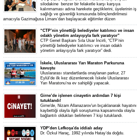
silodakine benzer bir felaketle karşı karşıya
kalınmaması adına harekete geçtiklerini, üyelerinin iş
sağlığı ve güvenliği konusunda bilinçlendirilmesi
amacıyla Gazimağusa Limanı’dan başlayacak eğitimler düzen
“CTP’nin yönettiği belediyeler katılımcı ve insan
odaklı yönetim anlayışıyla fark yaratıyor”
CTP Genel Başkanı Sıla Usar İncirli, “CTP’nin
yönettiği belediyeler katılımcı ve insan odaklı
yönetim anlayışıyla fark yaratıyor” dedi.
İskele, Uluslararası Yarı Maraton Parkuruna
kavuştu
Uluslararası standartlarda onaylanan parkur, 27
Eylül’de ilk kez düzenlenecek İskele Uluslararası
Yarı Maratonu’na ev sahipliği yapacak.
Girne’de işlenen cinayetin ardından 7 kişi
tutuklandı!
Girne'de, Nizam Allanazarov'un bıçaklanarak hayatını
kaybettiği olayla ilgili soruşturma kapsamında olayla
bağlantılı oldukları belirlenen 7 kişi tutuklandı.
YDP'den Lefkoşa'da iddialı aday
Dr. Özkul Haraç, 1992 yılında Hatay’da doğdu.