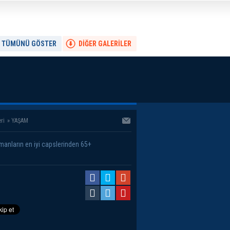
TÜMÜNÜ GÖSTER
DİĞER GALERİLER
ri
»
YAŞAM
anların en iyi capslerinden 65+