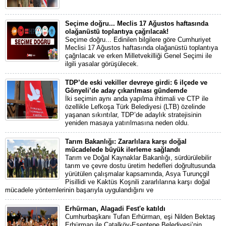
Seçime doğru... Meclis 17 Ağustos haftasında
olağanüstü toplantıya çağrılacak!
Seçime doğru... Edinilen bilgilere göre Cumhuriyet
Meclisi 17 Ağustos haftasında olağanüstü toplantıya
çağrılacak ve erken Milletvekilliği Genel Seçimi ile
ilgili yasalar görüşülecek.
TDP’de eski vekiller devreye girdi: 6 ilçede ve
Gönyeli’de aday çıkarılması gündemde
İki seçimin aynı anda yapılma ihtimali ve CTP ile
özellikle Lefkoşa Türk Belediyesi (LTB) özelinde
yaşanan sıkıntılar, TDP’de adaylık stratejisinin
yeniden masaya yatırılmasına neden oldu.
Tarım Bakanlığı: Zararlılara karşı doğal
mücadelede büyük ilerleme sağlandı
Tarım ve Doğal Kaynaklar Bakanlığı, sürdürülebilir
tarım ve çevre dostu üretim hedefleri doğrultusunda
yürütülen çalışmalar kapsamında, Asya Turunçgil
Pisillidi ve Kaktüs Koşnili zararlılarına karşı doğal
mücadele yöntemlerinin başarıyla uygulandığını ve
Erhürman, Alagadi Fest'e katıldı
Cumhurbaşkanı Tufan Erhürman, eşi Nilden Bektaş
Erhürman ile Çatalköy-Esentepe Belediyesi’nin