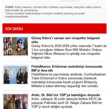
UYARI:
Küfür, hakaret, rencide edici cümleler veya imalar, inançlara saldırı içeren,
imla kuralları ile yazılmamış,
Türkçe karakter kullanılmayan ve büyük harflerle yazılmış yorumlar
onaylanmamaktadır.
SON DAKİKA
Güney Kıbrıs’ı sarsan seri cinayetler belgesel
oldu
Güney Kıbrıs’ta 2016-2018 yılları arasında 7 kadın ile
1 kız çocuğunu öldüren Rum Milli Muhafız Ordusu
Teğmeni Nikos Metaxas’ın işlediği seri cinayetler
belgesel oldu.
Fileleftheros: Erhürman metodoloji konusunda
BM’yi ikna etti
Fileleftheros’ta yayımlanan analizde, Cumhurbaşkanı
Tufan Erhürman’ın Kıbrıs sorununda izlenecek
metodoloji konusunda kendi çizgisini Birleşmiş
Milletler’e kabul ettirmeyi başardığı ileri sürüldü.
Arıklı, Dr. Bibi’nin YDP’ye katıldığını duyurdu
Arıklı, yaklaşık 30 yıldır ailesiyle birlikte KKTC’de
yaşayan Pakistan asıllı Dr. Nargis Zakaria Bibi’nin
YDP’yi tercih ettiğini açıkladı.