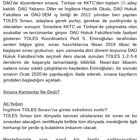
DAÜ’de düzenlenen sınava, Türkiye ve KKTC’den toplam
15
aday
katıldı. DAÜ Yabancı Diller ve İngilizce Hazırlık Okulu, DAÜ Hukuk
Fakültesi ve DAÜ-SEM iş birliği ile 2012 yılından beri yapılan
TOLES Sınavı; adaylara gerek yurtiçi, gerekse de yurtdışında iş
olanakları sunuyor. Sınavlara KKTC ve Türkiye’de çalışmakta olan
avukatlar ve tercümanlar giriyor. DAÜ Hukuk Fakültesi’nde faaliyet
gösteren TOLES Koordinatörü Peril S. Emiroğluları tarafından
verilen bilgiye göre; sınav hazırlıklarına Nisan 2019 itibari ile
başlayan sınav grubunun, aynı zamanda dört dönem boyunca DAÜ
Hukuk Fakültesi’nde seçmeli ders olarak sunulan TOLES 1-2-3-4
derslerini de başarıyla tamamladığı bildirildi. Nisan’dan itibaren
sadece sınav odaklı çalıştıklarını kaydeden Emiroğluları, bir sonraki
sınavın Ocak 2020’de yapılacağını ifade ederek, sınava kayıtların
şimdiden başladığını açıkladı.
Sınava Katılanlar Ne Dedi?
Ali Yeğen
İngiltere TOLES Sınavı’na girme sebebiniz nedir?
TOLES Sınavı tüm dünyada tanınan uluslararası bir sınav ve bu
sınavdan alacağım sertifikayla birlikte tüm dünyada mesleğimle ilgili
herhangi bir yerde iş bulabilme imkanım olacak.
Mesleğinizde size nasıl bir fayda sağlayacağını