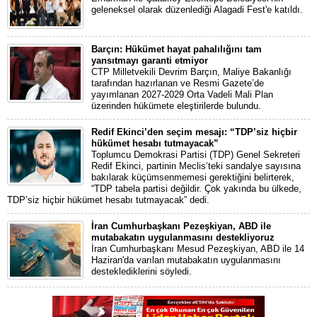
geleneksel olarak düzenlediği Alagadi Fest'e katıldı.
Barçın: Hükümet hayat pahalılığını tam
yansıtmayı garanti etmiyor
CTP Milletvekili Devrim Barçın, Maliye Bakanlığı
tarafından hazırlanan ve Resmi Gazete’de
yayımlanan 2027-2029 Orta Vadeli Mali Plan
üzerinden hükümete eleştirilerde bulundu.
Redif Ekinci’den seçim mesajı: “TDP’siz hiçbir
hükümet hesabı tutmayacak”
Toplumcu Demokrasi Partisi (TDP) Genel Sekreteri
Redif Ekinci, partinin Meclis’teki sandalye sayısına
bakılarak küçümsenmemesi gerektiğini belirterek,
“TDP tabela partisi değildir. Çok yakında bu ülkede,
TDP’siz hiçbir hükümet hesabı tutmayacak” dedi.
İran Cumhurbaşkanı Pezeşkiyan, ABD ile
mutabakatın uygulanmasını destekliyoruz
İran Cumhurbaşkanı Mesud Pezeşkiyan, ABD ile 14
Haziran'da varılan mutabakatın uygulanmasını
desteklediklerini söyledi.