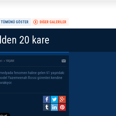
TÜMÜNÜ GÖSTER
DİĞER GALERİLER
lden 20 kare
ri
»
YAŞAM
medyada fenomen haline gelen 61 yaşındaki
model Yazemeenah Rossi görenleri kendine
ırakıyor.