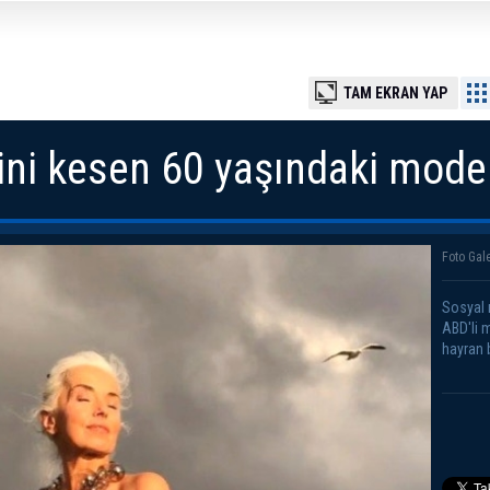
TAM EKRAN YAP
ini kesen 60 yaşındaki mode
Foto Gale
Sosyal 
ABD'li 
hayran b