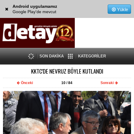
Android uygulamamız
Yükle
Google Play'de mevcut
SON DAKİKA
KATEGORİLER
KKTC'DE NEVRUZ BÖYLE KUTLANDI
Önceki
10
/ 84
Sonraki