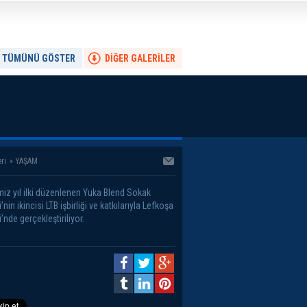
TÜMÜNÜ GÖSTER
DİĞER GALERİLER
ri
»
YAŞAM
miz yıl ilki düzenlenen Yuka Blend Sokak
i’nin ikincisi LTB işbirliği ve katkılarıyla Lefkoşa
i’nde gerçekleştiriliyor.