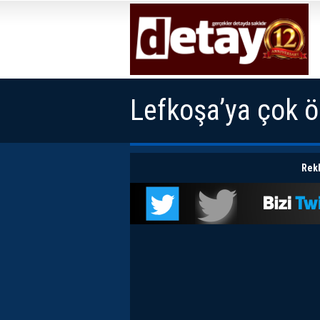
Lefkoşa’ya çok 
Rekl