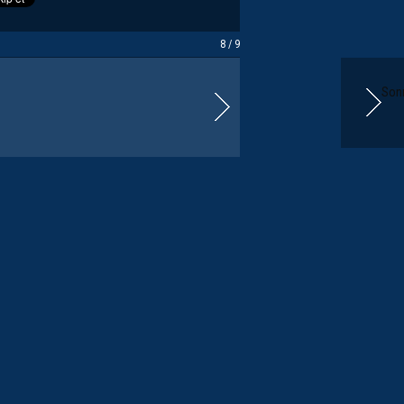
8 / 9
Sonr