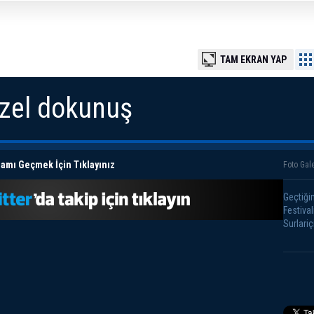
TAM EKRAN YAP
özel dokunuş
amı Geçmek İçin Tıklayınız
Foto Gale
Geçtiği
Festival
Surlariç