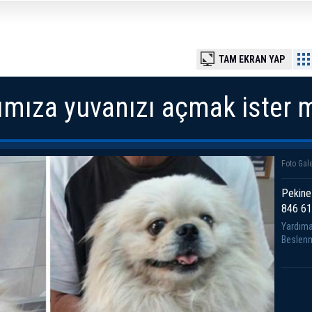
TAM EKRAN YAP
ımıza yuvanızı açmak ister m
Foto Gale
Pekinez
846 61
Yardıma
Beslenm