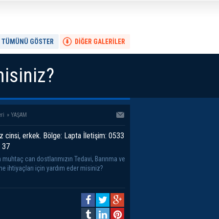
TÜMÜNÜ GÖSTER
DİĞER GALERİLER
isiniz?
ri
»
YAŞAM
 cinsi, erkek. Bölge: Lapta İletişim: 0533
 37
 muhtaç can dostlarımızın Tedavi, Barınma ve
e ihtiyaçları için yardım eder misiniz?