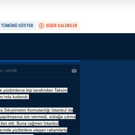
TÜMÜNÜ GÖSTER
DİĞER GALERİLER
ri
»
DOSYA
e yüzbinlerce kişi tarafından Taksim
ı'nda kutlandı.
a Sıkıyönetim Komutanlığı İstanbul`da
 yapılmasına izin vermedi, sokağa çıkma
 ilan etti. Buna rağmen İstanbul
arında yüzbinlere ulaşan rakamlarla