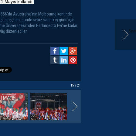
 1 Mayıs kutlandı.
 1856'da Avustralya'nın Melbourne kentinde
nşaat işçileri, günde sekiz saatlik iş günü için
ne Üniversitesi'nden Parlamento Evi'ne kadar
Sonr
yüş düzenlediler.
15 / 21