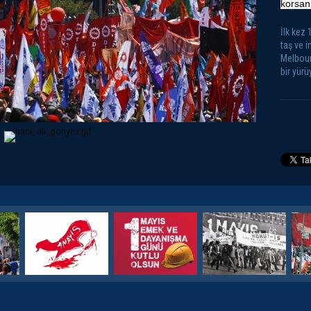
korsan
İlk kez
taş ve i
Melbour
bir yürü