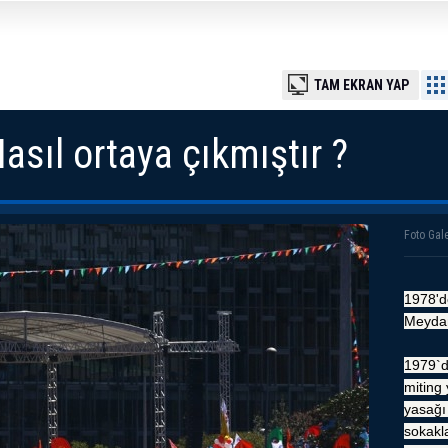
TAM EKRAN YAP
asıl ortaya çıkmıştır ?
Foto Gale
1978'd
Meydan
1979`d
miting
yasağı
sokakl