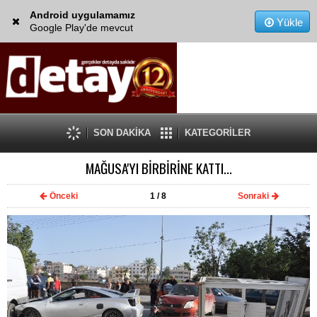
Android uygulamamız
Yükle
Google Play'de mevcut
SON DAKİKA
KATEGORİLER
MAĞUSA'YI BİRBİRİNE KATTI...
Önceki
1
/ 8
Sonraki