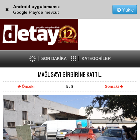
Android uygulamamız
Yükle
Google Play'de mevcut
SON DAKİKA
KATEGORİLER
MAĞUSA'YI BİRBİRİNE KATTI...
Önceki
5
/ 8
Sonraki