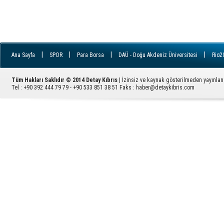
|
|
|
|
Ana Sayfa
SPOR
Para Borsa
DAÜ - Doğu Akdeniz Üniversitesi
Rio2
|
|
|
|
İletişim
YDÜ - Yakın Doğu Üniversitesi
FILE
Ziyaretçi Defteri
GÜ - 
|
|
|
|
|
|
|
Avrupa
RSS
ARUCAD
EMEK
KADIN
İngiltere
YAŞAM
Tüm Hakları Saklıdır © 2014 Detay Kıbrıs
| İzinsiz ve kaynak gösterilmeden yayınla
|
PARA
Sektörel Haber
Tel : +90 392 444 79 79 - +90 533 851 38 51 Faks :
haber@detaykibris.com