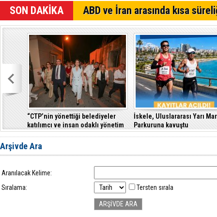
Kıbrıs Türk
SON DAKİKA
ABD ve İran arasında kısa süreli
64. Gelene
Özersay, DA
“CTP’nin yönettiği belediyeler
İskele, Uluslararası Yarı Ma
katılımcı ve insan odaklı yönetim
Parkuruna kavuştu
anlayışıyla fark yaratıyor”
Arşivde Ara
Aranılacak Kelime:
Sıralama:
Tersten sırala