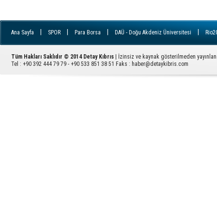
|
|
|
|
Ana Sayfa
SPOR
Para Borsa
DAÜ - Doğu Akdeniz Üniversitesi
Rio2
|
|
|
|
İletişim
YDÜ - Yakın Doğu Üniversitesi
FILE
Ziyaretçi Defteri
GÜ - 
|
|
|
|
|
|
|
Avrupa
RSS
ARUCAD
EMEK
KADIN
İngiltere
YAŞAM
Tüm Hakları Saklıdır © 2014 Detay Kıbrıs
| İzinsiz ve kaynak gösterilmeden yayınla
|
PARA
Sektörel Haber
Tel : +90 392 444 79 79 - +90 533 851 38 51 Faks :
haber@detaykibris.com