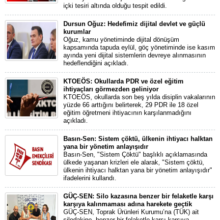
içki tesiri altında olduğu tespit edildi.
Dursun Oğuz: Hedefimiz dijital devlet ve güçlü
kurumlar
Oğuz, kamu yönetiminde dijital dönüşüm
kapsamında tapuda eylül, göç yönetiminde ise kasım
ayında yeni dijital sistemlerin devreye alınmasının
hedeflendiğini açıkladı.
KTOEÖS: Okullarda PDR ve özel eğitim
ihtiyaçları görmezden geliniyor
KTOEÖS, okullarda son beş yılda disiplin vakalarının
yüzde 66 arttığını belirterek, 29 PDR ile 18 özel
eğitim öğretmeni ihtiyacının karşılanmadığını
açıkladı.
Basın-Sen: Sistem çöktü, ülkenin ihtiyacı halktan
yana bir yönetim anlayışıdır
Basın-Sen, "Sistem Çöktü" başlıklı açıklamasında
ülkede yaşanan krizleri ele alarak, "Sistem çöktü,
ülkenin ihtiyacı halktan yana bir yönetim anlayışıdır"
ifadelerini kullandı.
GÜÇ-SEN: Silo kazasına benzer bir felaketle karşı
karşıya kalınmaması adına harekete geçtik
GÜÇ-SEN, Toprak Ürünleri Kurumu’na (TÜK) ait
silodakine benzer bir felaketle karşı karşıya