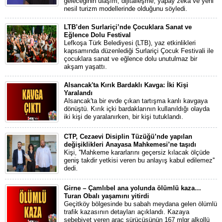
geleceğinin ulaşım, dijitalleşme, yapay zekâ ve yeni
nesil turizm modellerinde olduğunu söyledi.
LTB’den Surlariçi’nde Çocuklara Sanat ve
Eğlence Dolu Festival
Lefkoşa Türk Belediyesi (LTB), yaz etkinlikleri
kapsamında düzenlediği Surlariçi Çocuk Festivali ile
çocuklara sanat ve eğlence dolu unutulmaz bir
akşam yaşattı.
Alsancak'ta Kırık Bardaklı Kavga: İki Kişi
Yaralandı
Alsancak'ta bir evde çıkan tartışma kanlı kavgaya
dönüştü. Kırık içki bardaklarının kullanıldığı olayda
iki kişi de yaralanırken, bir kişi tutuklandı.
CTP, Cezaevi Disiplin Tüzüğü’nde yapılan
değişiklikleri Anayasa Mahkemesi’ne taşıdı
Kişi, ''Mahkeme kararlarını geçersiz kılacak ölçüde
geniş takdir yetkisi veren bu anlayış kabul edilemez''
dedi.
Girne – Çamlıbel ana yolunda ölümlü kaza…
Turan Obalı yaşamını yitirdi
Geçitköy bölgesinde bu sabah meydana gelen ölümlü
trafik kazasının detayları açıklandı. Kazaya
sebebiyet veren araç sürücüsünün 167 mlgr alkollü