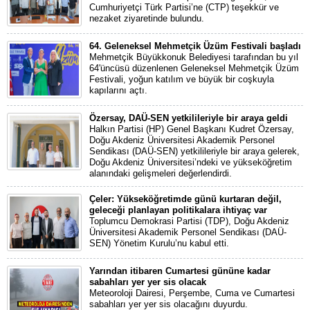
Cumhuriyetçi Türk Partisi’ne (CTP) teşekkür ve
nezaket ziyaretinde bulundu.
64. Geleneksel Mehmetçik Üzüm Festivali başladı
Mehmetçik Büyükkonuk Belediyesi tarafından bu yıl
64'üncüsü düzenlenen Geleneksel Mehmetçik Üzüm
Festivali, yoğun katılım ve büyük bir coşkuyla
kapılarını açtı.
Özersay, DAÜ-SEN yetkilileriyle bir araya geldi
Halkın Partisi (HP) Genel Başkanı Kudret Özersay,
Doğu Akdeniz Üniversitesi Akademik Personel
Sendikası (DAÜ-SEN) yetkilileriyle bir araya gelerek,
Doğu Akdeniz Üniversitesi’ndeki ve yükseköğretim
alanındaki gelişmeleri değerlendirdi.
Çeler: Yükseköğretimde günü kurtaran değil,
geleceği planlayan politikalara ihtiyaç var
Toplumcu Demokrasi Partisi (TDP), Doğu Akdeniz
Üniversitesi Akademik Personel Sendikası (DAÜ-
SEN) Yönetim Kurulu’nu kabul etti.
Yarından itibaren Cumartesi gününe kadar
sabahları yer yer sis olacak
Meteoroloji Dairesi, Perşembe, Cuma ve Cumartesi
sabahları yer yer sis olacağını duyurdu.