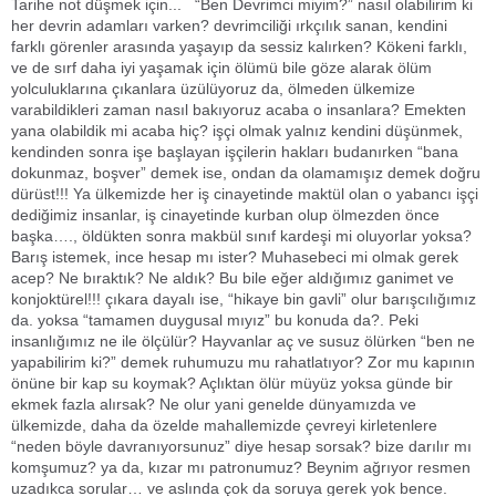
Tarihe not düşmek için... “Ben Devrimci miyim?” nasıl olabilirim ki
her devrin adamları varken? devrimciliği ırkçılık sanan, kendini
farklı görenler arasında yaşayıp da sessiz kalırken? Kökeni farklı,
ve de sırf daha iyi yaşamak için ölümü bile göze alarak ölüm
yolculuklarına çıkanlara üzülüyoruz da, ölmeden ülkemize
varabildikleri zaman nasıl bakıyoruz acaba o insanlara? Emekten
yana olabildik mi acaba hiç? işçi olmak yalnız kendini düşünmek,
kendinden sonra işe başlayan işçilerin hakları budanırken “bana
dokunmaz, boşver” demek ise, ondan da olamamışız demek doğru
dürüst!!! Ya ülkemizde her iş cinayetinde maktül olan o yabancı işçi
dediğimiz insanlar, iş cinayetinde kurban olup ölmezden önce
başka…., öldükten sonra makbül sınıf kardeşi mi oluyorlar yoksa?
Barış istemek, ince hesap mı ister? Muhasebeci mi olmak gerek
acep? Ne bıraktık? Ne aldık? Bu bile eğer aldığımız ganimet ve
konjoktürel!!! çıkara dayalı ise, “hikaye bin gavli” olur barışcılığımız
da. yoksa “tamamen duygusal mıyız” bu konuda da?. Peki
insanlığımız ne ile ölçülür? Hayvanlar aç ve susuz ölürken “ben ne
yapabilirim ki?” demek ruhumuzu mu rahatlatıyor? Zor mu kapının
önüne bir kap su koymak? Açlıktan ölür müyüz yoksa günde bir
ekmek fazla alırsak? Ne olur yani genelde dünyamızda ve
ülkemizde, daha da özelde mahallemizde çevreyi kirletenlere
“neden böyle davranıyorsunuz” diye hesap sorsak? bize darılır mı
komşumuz? ya da, kızar mı patronumuz? Beynim ağrıyor resmen
uzadıkca sorular… ve aslında çok da soruya gerek yok bence.