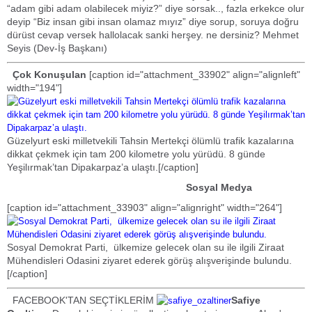
“adam gibi adam olabilecek miyiz?” diye sorsak.., fazla erkekce olur
deyip “Biz insan gibi insan olamaz mıyız” diye sorup, soruya doğru
dürüst cevap versek hallolacak sanki herşey. ne dersiniz? Mehmet
Seyis (Dev-İş Başkanı)
Çok Konuşulan
[caption id="attachment_33902" align="alignleft"
width="194"]
Güzelyurt eski milletvekili Tahsin Mertekçi ölümlü trafik kazalarına
dikkat çekmek için tam 200 kilometre yolu yürüdü. 8 günde
Yeşilırmak’tan Dipakarpaz’a ulaştı.[/caption]
Sosyal Medya
[caption id="attachment_33903" align="alignright" width="264"]
Sosyal Demokrat Parti, ülkemize gelecek olan su ile ilgili Ziraat
Mühendisleri Odasini ziyaret ederek görüş alışverişinde bulundu.
[/caption]
FACEBOOK'TAN SEÇTİKLERİM
Safiye