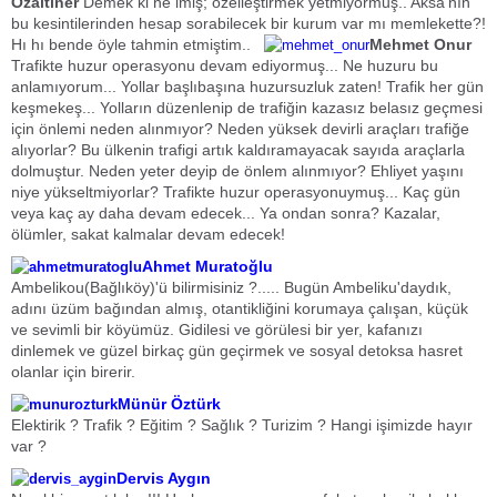
Ozaltiner
Demek ki ne imiş; özelleştirmek yetmiyormuş.. Aksa'nın
bu kesintilerinden hesap sorabilecek bir kurum var mı memlekette?!
Hı hı bende öyle tahmin etmiştim..
Mehmet Onur
Trafikte huzur operasyonu devam ediyormuş... Ne huzuru bu
anlamıyorum... Yollar başlıbaşına huzursuzluk zaten! Trafik her gün
keşmekeş... Yolların düzenlenip de trafiğin kazasız belasız geçmesi
için önlemi neden alınmıyor? Neden yüksek devirli araçları trafiğe
alıyorlar? Bu ülkenin trafigi artık kaldıramayacak sayıda araçlarla
dolmuştur. Neden yeter deyip de önlem alınmıyor? Ehliyet yaşını
niye yükseltmiyorlar? Trafikte huzur operasyonuymuş... Kaç gün
veya kaç ay daha devam edecek... Ya ondan sonra? Kazalar,
ölümler, sakat kalmalar devam edecek!
Ahmet Muratoğlu
Ambelikou(Bağlıköy)'ü bilirmisiniz ?..... Bugün Ambeliku'daydık,
adını üzüm bağından almış, otantikliğini korumaya çalışan, küçük
ve sevimli bir köyümüz. Gidilesi ve görülesi bir yer, kafanızı
dinlemek ve güzel birkaç gün geçirmek ve sosyal detoksa hasret
olanlar için birerir.
Münür Öztürk
Elektirik ? Trafik ? Eğitim ? Sağlık ? Turizim ? Hangi işimizde hayır
var ?
Dervis Aygın