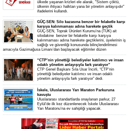
ülkede yaşanan krizleri ele alarak, "Sistem çöktü,
ülkenin ihtiyacı halktan yana bir yönetim anlayışıdır"
ifadelerini kullandı.
GÜÇ-SEN: Silo kazasına benzer bir felaketle karşı
karşıya kalınmaması adına harekete geçtik
GÜÇ-SEN, Toprak Ürünleri Kurumu’na (TÜK) ait
silodakine benzer bir felaketle karşı karşıya
kalınmaması adına harekete geçtiklerini, üyelerinin iş
sağlığı ve güvenliği konusunda bilinçlendirilmesi
amacıyla Gazimağusa Limanı’dan başlayacak eğitimler düzen
“CTP’nin yönettiği belediyeler katılımcı ve insan
odaklı yönetim anlayışıyla fark yaratıyor”
CTP Genel Başkanı Sıla Usar İncirli, “CTP’nin
yönettiği belediyeler katılımcı ve insan odaklı
yönetim anlayışıyla fark yaratıyor” dedi.
İskele, Uluslararası Yarı Maraton Parkuruna
kavuştu
Uluslararası standartlarda onaylanan parkur, 27
Eylül’de ilk kez düzenlenecek İskele Uluslararası
Yarı Maratonu’na ev sahipliği yapacak.