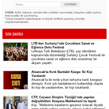
UYARI:
Küfür, hakaret, rencide edici cümleler veya imalar, inançlara saldırı içeren,
imla kuralları ile yazılmamış,
Türkçe karakter kullanılmayan ve büyük harflerle yazılmış yorumlar
onaylanmamaktadır.
SON DAKİKA
LTB’den Surlariçi’nde Çocuklara Sanat ve
Eğlence Dolu Festival
Lefkoşa Türk Belediyesi (LTB), yaz etkinlikleri
kapsamında düzenlediği Surlariçi Çocuk Festivali ile
çocuklara sanat ve eğlence dolu unutulmaz bir
akşam yaşattı.
Alsancak'ta Kırık Bardaklı Kavga: İki Kişi
Yaralandı
Alsancak'ta bir evde çıkan tartışma kanlı kavgaya
dönüştü. Kırık içki bardaklarının kullanıldığı olayda
iki kişi de yaralanırken, bir kişi tutuklandı.
CTP, Cezaevi Disiplin Tüzüğü’nde yapılan
değişiklikleri Anayasa Mahkemesi’ne taşıdı
Kişi, ''Mahkeme kararlarını geçersiz kılacak ölçüde
geniş takdir yetkisi veren bu anlayış kabul edilemez''