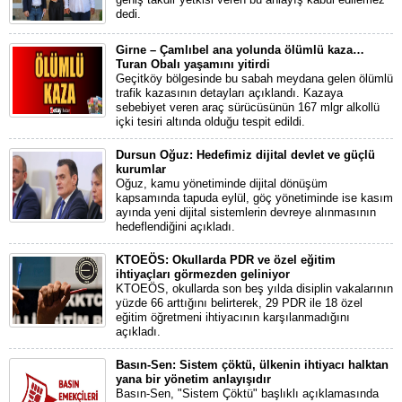
dedi.
Girne – Çamlıbel ana yolunda ölümlü kaza…
Turan Obalı yaşamını yitirdi
Geçitköy bölgesinde bu sabah meydana gelen ölümlü
trafik kazasının detayları açıklandı. Kazaya
sebebiyet veren araç sürücüsünün 167 mlgr alkollü
içki tesiri altında olduğu tespit edildi.
Dursun Oğuz: Hedefimiz dijital devlet ve güçlü
kurumlar
Oğuz, kamu yönetiminde dijital dönüşüm
kapsamında tapuda eylül, göç yönetiminde ise kasım
ayında yeni dijital sistemlerin devreye alınmasının
hedeflendiğini açıkladı.
KTOEÖS: Okullarda PDR ve özel eğitim
ihtiyaçları görmezden geliniyor
KTOEÖS, okullarda son beş yılda disiplin vakalarının
yüzde 66 arttığını belirterek, 29 PDR ile 18 özel
eğitim öğretmeni ihtiyacının karşılanmadığını
açıkladı.
Basın-Sen: Sistem çöktü, ülkenin ihtiyacı halktan
yana bir yönetim anlayışıdır
Basın-Sen, "Sistem Çöktü" başlıklı açıklamasında