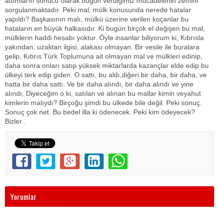
adımların sonucu olarak bugün verdiğimiz mücadelenin zemini
sorgulanmaktadır. Peki mal, mülk konusunda nerede hatalar
yapıldı? Başkasının malı, mülkü üzerine verilen koçanlar bu
hataların en büyük halkasıdır. Ki bugün birçok el değişen bu mal,
mülklerin haddi hesabı yoktur. Öyle insanlar biliyorum ki, Kıbrısla
yakından, uzaktan ilgisi, alakası olmayan. Bir vesile ile buralara
gelip, Kıbrıs Türk Toplumuna ait olmayan mal ve mülkleri edinip,
daha sonra onları satıp yüksek miktarlarda kazançlar elde edip bu
ülkeyi terk edip giden. O sattı, bu aldı,diğeri bir daha, bir daha, ve
hatta bir daha sattı. Ve bir daha alındı, bir daha alındı ve yine
alındı. Diyeceğim o ki, satılan ve alınan bu mallar kimin veyahut
kimlerin malıydı? Birçoğu şimdi bu ülkede bile değil. Peki sonuç.
Sonuç çok net. Bu bedel illa ki ödenecek. Peki kim ödeyecek?
Bizler..
Yorumlar