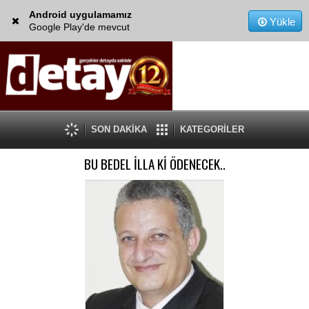
Android uygulamamız
Yükle
Google Play'de mevcut
SON DAKİKA
KATEGORİLER
BU BEDEL İLLA Kİ ÖDENECEK..