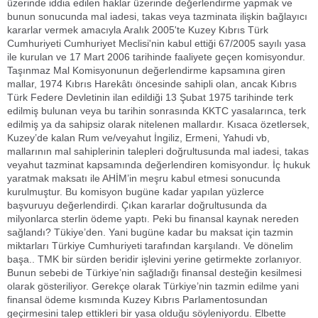
üzerinde iddia edilen haklar üzerinde değerlendirme yapmak ve
bunun sonucunda mal iadesi, takas veya tazminata ilişkin bağlayıcı
kararlar vermek amacıyla Aralık 2005'te Kuzey Kıbrıs Türk
Cumhuriyeti Cumhuriyet Meclisi'nin kabul ettiği 67/2005 sayılı yasa
ile kurulan ve 17 Mart 2006 tarihinde faaliyete geçen komisyondur.
Taşınmaz Mal Komisyonunun değerlendirme kapsamına giren
mallar, 1974 Kıbrıs Harekâtı öncesinde sahipli olan, ancak Kıbrıs
Türk Federe Devletinin ilan edildiği 13 Şubat 1975 tarihinde terk
edilmiş bulunan veya bu tarihin sonrasında KKTC yasalarınca, terk
edilmiş ya da sahipsiz olarak nitelenen mallardır. Kısaca özetlersek,
Kuzey’de kalan Rum ve/veyahut İngiliz, Ermeni, Yahudi vb,
mallarının mal sahiplerinin talepleri doğrultusunda mal iadesi, takas
veyahut tazminat kapsamında değerlendiren komisyondur. İç hukuk
yaratmak maksatı ile AHİM’in meşru kabul etmesi sonucunda
kurulmuştur. Bu komisyon bugüne kadar yapılan yüzlerce
başvuruyu değerlendirdi. Çıkan kararlar doğrultusunda da
milyonlarca sterlin ödeme yaptı. Peki bu finansal kaynak nereden
sağlandı? Tükiye’den. Yani bugüne kadar bu maksat için tazmin
miktarları Türkiye Cumhuriyeti tarafından karşılandı. Ve dönelim
başa.. TMK bir sürden beridir işlevini yerine getirmekte zorlanıyor.
Bunun sebebi de Türkiye’nin sağladığı finansal desteğin kesilmesi
olarak gösteriliyor. Gerekçe olarak Türkiye’nin tazmin edilme yani
finansal ödeme kısmında Kuzey Kıbrıs Parlamentosundan
geçirmesini talep ettikleri bir yasa olduğu söyleniyordu. Elbette