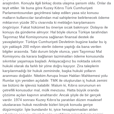
araştırdım. Konuyla ilgili birkaç dosta ulaşma şansım oldu. Onlar da
teyit ettiler. Ve buna göre Kuzey Kıbrıs Türk Cumhuriyeti
Parlamentosundan geçirilmesi talep edilen yasa söz konusu
malların kullanıcılar tarafından mal sahiplerine belirlenecek ödeme
miktarının yüzde 30’u civarında ki meblağın karşılamasını
öngörüyor. Fakat hükümet bu öneriye sıcak bakmıyor. Dolayısı ile
konuyu da gündeme almıyor. Hal böyle olunca Türkiye tarafından
Taşınmaz Mal Komisyonuna sağlanan finansal destek de
yavaşlatılıyor. Türkiye Cumhuriyeti Devletinin bugüne kadar bu iş
için yaklaşık 200 milyon sterlin ödeme yaptığı da bana verilen
bilgiler arasında. Tabi durum böyle olunca, yani Taşınmaz Mal
Komisyonu da karara bağlanan tazminatları ödeme konusunda
sıkıntılar yaşamaya başladı. Anlayacağınız bu noktada sıkıntı
hukuki olarak da farklı bir yöne doğru kayıyor. Zira taleplerin
karşılanmadığı bir hukuk zemininde, başka hukuki yolların
aranması doğaldır. Nitekim Avrupa İnsan Hakları Mahkemesi yolu
Rumlar için yeniden açılabilir. TMK ile oluşturulan iç hukuk zemini
ise bütünü ile işlevsiz kalabilir. Malum ki, Kıbrıs sorununun en
çetrefilli konusudur mal, mülk mevzusu. Hatta büyük oranda
çözüme açılan kapının anahtarıdır. Ancak şöyle de bir gerçek
vardır. 1974 sonrası Kuzey Kıbrıs’ta yaratılan düzen maalesef
uluslararası hukuk nezdinde bizleri birçok konuda geriye
düşürmüştür. İşte bundandır ki, iyice hesaplanmadan atılan