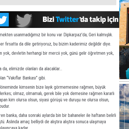
ekten usanmadığımız bir konu var Dipkarpaz’da; Geri kalmışlık.
r fırsatta da dile getiriyoruz, bu bizim kaderimiz değildir diye.
an yok, devletin herhangi bir mercii yok, günü gelir öğretmen yok,
ça da, elimizde olanları da alacaklar…
n ‘’Vakıflar Bankası’’ gibi.
 döneminde kimsenin bize layık görmemesine rağmen, büyük
 Herkes; olmaz, olmamalı, gerek bile yok demesine rağmen kararlı
 yapan kim olursa olsun, siyasi görüşü ve duruşu ne olursa olsun,
budur.
en banka, daha sonraki aylarda bin bir bahaneler ile haftanın belirli
ü. Aslında amaç belliydi de alıştıra alıştıra sonuca ulaşmaya
şlayıncaya kadar.