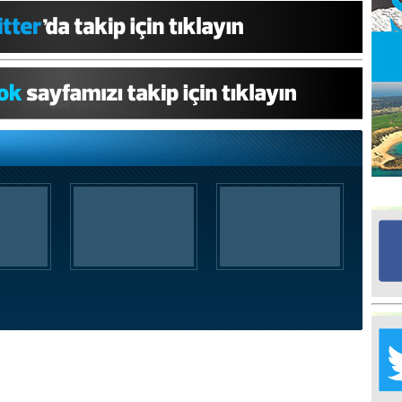
Ed
G
Ta
İn
Ad
Al
F
Tu
İk
Yr
Y
H
Ra
Ba