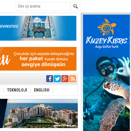
C
yor
azırlığı
K
TEKNOLOJİ
ENGLISH
Çevriliyor"
alması en temel
 Anlatmalıyız”
 Festival