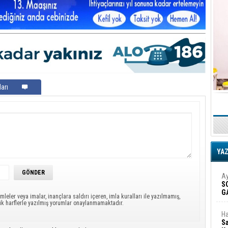
arı
YA
Ay
S
G
mleler veya imalar, inançlara saldırı içeren, imla kuralları ile yazılmamış,
D
ük harflerle yazılmış yorumlar onaylanmamaktadır.
Ha
Sa