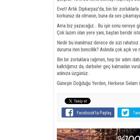
Evet! Artık Dipkarpaz’da, bin bir zorluklarl
korkunuz da olmasın, buna da ses çıkamay
Ama biz yazacağız… Bu işin sonu nereye gide
Çok lazım olan yere yani, baştan beridir iste
Nedir bu inanılmaz derece de sizi rahatsız
duruma iten bencillik? Aslında çok açık v
Bin bir zorluklara rağmen, hep bir adım dah
kalktığımız da, darbeler geç kalmadan vurulu
adınıza üzgünüz.
Güneşin Doğduğu Yerden, Herkese Selam O
Facebook'ta Paylaş
Twe