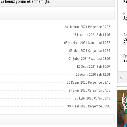
ıya henüz yorum eklenmemiştir.
Ke
Ha
A
24 Haziran 2021 Perşembe 09:37
A
15 Haziran 2021 Salı 14:05
C
05 Haziran 2021 Cumartesi 10:57
Eu
Tü
03 Mart 2021 Çarşamba 10:35
y
Fı
01 Şubat 2021 Pazartesi 08:02
Y
12 Ocak 2021 Salı 10:07
22 Aralık 2020 Salı 12:01
E
Ba
26 Kasım 2020 Perşembe 08:10
iş
21 Ekim 2020 Çarşamba 07:58
25 Eylül 2020 Cuma 08:13
Ar
2
30 Nisan 2020 Perşembe 08:00
Fa
S