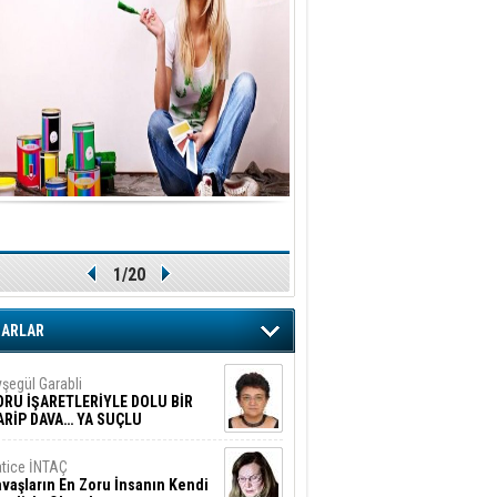
1/20
ZARLAR
şegül Garabli
ORU İŞARETLERİYLE DOLU BİR
ARİP DAVA… YA SUÇLU
EĞİLSE???
tice İNTAÇ
vaşların En Zoru İnsanın Kendi