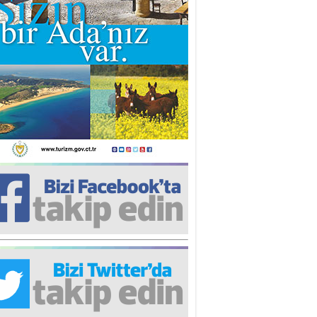
iz TUNCEL
öz göre göre…
ner ULUTAŞ
şallah St. Lois ile Hakkaido
ası gibi olmayız !...
i KİŞMİR
IRSAT VE KORKU
rgut ÇALICI
i Lakırdı da benden!
d. Doç. Ercan HOŞKARA
atırım Yapmazsan Var Olamazsın:
edefteki Kurum Kıb-Tek
na Sarro
şıma gelen skandal olayı