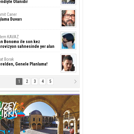
ndiyle Olanıdır
mit Caner
ğlama Duvarı
dem KAVAZ
an Bonomo ile son kez
rovizyon sahnesinde yer alan
rkiye 10 yıl aradan sonra
eniden yarışmaya dönecek mi?
rat Borak
erelden, Genele Planlama!
1
2
3
4
5
rkut YILMABAŞAR
yrak tartışmaları ve ihalesiz
ler!
if Alasya
015 SONRASI VE AKINCI.
tma Baysal
URLAR İÇİ’NDE KOLAYDIR ÖLMEK