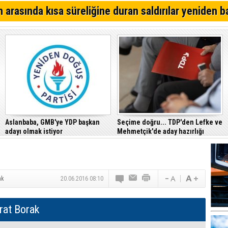
Alsancak'ta Kırık Bardaklı Kavga: İki Kişi Yaralandı
 arasında kısa süreliğine duran saldırılar yeniden b
CTP, Cezaevi Disiplin Tüzüğü’nde yapılan değişiklikler
Mahkemesi’ne taşıdı
Girne – Çamlıbel ana yolunda ölümlü kaza… Turan Obalı 
Aslanbaba, GMB'ye YDP başkan
Seçime doğru... TDP'den Lefke ve
adayı olmak istiyor
Mehmetçik'de aday hazırlığı
ak
20.06.2016 08:10
rat Borak