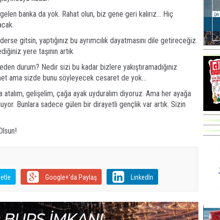
a gelen banka da yok. Rahat olun, biz gene geri kalırız… Hiç
acak.
rse gitsin, yaptığınız bu ayrımcılık dayatmasını dile getireceğiz.
diğiniz yere taşının artık.
 eden durum? Nedir sizi bu kadar bizlere yakıştıramadığınız
e net ama sizde bunu söyleyecek cesaret de yok…
a atalım, gelişelim, çağa ayak uyduralım diyoruz. Ama her ayağa
yor. Bunlara sadece gülen bir dirayetli gençlik var artık. Sizin
lsun!
etle
Google+'da Paylaş
LinkedIn