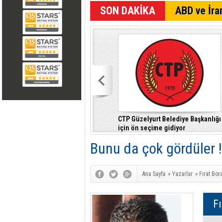
SON DAKİKA
ABD ve İran
CTP Güzelyurt Belediye Başkanlığı
için ön seçime gidiyor
Bunu da çok gördüler !
Ana Sayfa
»
Yazarlar
»
Fırat Bor
Fı