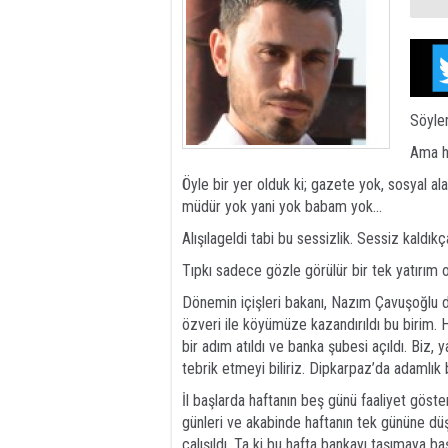
Söylem
Ama he
Öyle bir yer olduk ki; gazete yok, sosyal al
müdür yok yani yok babam yok…
Alışılageldi tabi bu sessizlik. Sessiz kaldık
Tıpkı sadece gözle görülür bir tek yatırım ola
Dönemin içişleri bakanı, Nazım Çavuşoğlu
özveri ile köyümüze kazandırıldı bu birim.
bir adım atıldı ve banka şubesi açıldı. Biz,
tebrik etmeyi biliriz. Dipkarpaz’da adamlık 
İl başlarda haftanın beş günü faaliyet göster
günleri ve akabinde haftanın tek gününe düşt
çalışıldı. Ta ki bu hafta bankayı taşımaya ba