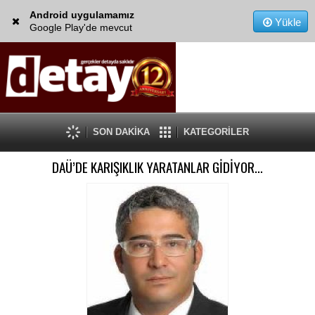
Android uygulamamız
Yükle
Google Play'de mevcut
SON DAKİKA
KATEGORİLER
DAÜ’DE KARIŞIKLIK YARATANLAR GİDİYOR…