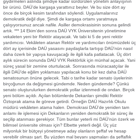
giydirmeleri aslında şimdiye kadar sürdürülen yönetim anlayışının
bir ürünü. DAÜ’de kargaşa yarattınız beyler. Ve bu size dört ay
önce de birçok kesim tarafından söylendi. Uygulamalarınız
demokratik değil diye. Şimdi de kargaşa ortamı yaratmaya
çalışıyorsunuz ancak nafile. Asiller demokrasisinin sonuna gelindi
artık. *** 14 Ekim’den sonra DAÜ VYK Üniversitenin yönetimine
vekaleten yeni bir Rektör atayacak. Ve tabi ki 5 de yeni rektör
yardımcısı. Vekâleten atanan Rektör ve yardımcıları önümüzdeki üç
dört ay içerisinde DAÜ yasasını paydaşlarla tartışıp DAÜ’nün nasıl
daha özerk bir yapıya kavuşacağı ile ilgili kafa patlatacak. Üç dört
aylık sürecin sonunda DAÜ VYK Rektörlük için münhal açacak. Yani
süreç yasal bir zemine oturtulacak. Sonrasında müracaatçılar ile
ilgili DAÜ’de eğilim yoklaması yapılacak konu bir kez daha DAÜ
senatosunun önüne gelecek. Tabi o tarihe kadar senato üyelerinin
birçoğunun da değişmesi gündemde. Neden gündemde? Çünkü
senato oluşturulurken demokratik yollar izlenmedi de ondan. Birçok
yeni bölüm açıldı. Açılan bölümlerde Dekanları şimdiki Rektör
Öztoprak atama ile göreve getirdi. Örneğin DAÜ Hazırlık Okulu
müdürü vekâleten atama halen. Demokrasi DAÜ’de yeniden tam
anlamı ile işlemesi için Dekanların yeniden demokratik bir süreç ile
seçilip atanması gerekiyor. Tüm bunlar yeterli mi DAÜ’nün özerk ve
bilimsel üniversite olması için? Elbette yeterli değil. Üç yüz
milyonluk bir bütçeyi yönetmeye aday olanların şeffaf ve hesap
verebilir olması şart. Bu yüzden mal beyanı yapmaları da şeffaflık