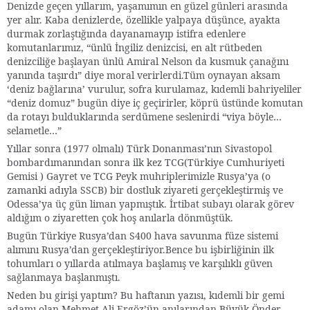
Denizde geçen yıllarım, yaşamımın en güzel günleri arasında
yer alır. Kaba denizlerde, özellikle yalpaya düşünce, ayakta
durmak zorlaştığında dayanamayıp istifra edenlere
komutanlarımız, “ünlü İngiliz denizcisi, en alt rütbeden
denizciliğe başlayan ünlü Amiral Nelson da kusmuk çanağını
yanında taşırdı” diye moral verirlerdi.Tüm oynayan aksam
‘deniz bağlarına’ vurulur, sofra kurulamaz, kıdemli bahriyeliler
“deniz domuz” bugün diye iç geçirirler, köprü üstünde komutan
da rotayı bulduklarında serdümene seslenirdi “viya böyle…
selametle…”
Yıllar sonra (1977 olmalı) Türk Donanması’nın Sivastopol
bombardımanından sonra ilk kez TCG(Türkiye Cumhuriyeti
Gemisi ) Gayret ve TCG Peyk muhriplerimizle Rusya’ya (o
zamanki adıyla SSCB) bir dostluk ziyareti gerçekleştirmiş ve
Odessa’ya üç gün liman yapmıştık. İrtibat subayı olarak görev
aldığım o ziyaretten çok hoş anılarla dönmüştük.
Bugün Türkiye Rusya’dan S400 hava savunma füze sistemi
alımını Rusya’dan gerçekleştiriyor.Bence bu işbirliğinin ilk
tohumları o yıllarda atılmaya başlamış ve karşılıklı güven
sağlanmaya başlanmıştı.
Neden bu girişi yaptım? Bu haftanın yazısı, kıdemli bir gemi
adamı olan Mehmet Ali Ergöz’ün anılarından Büyük Önder