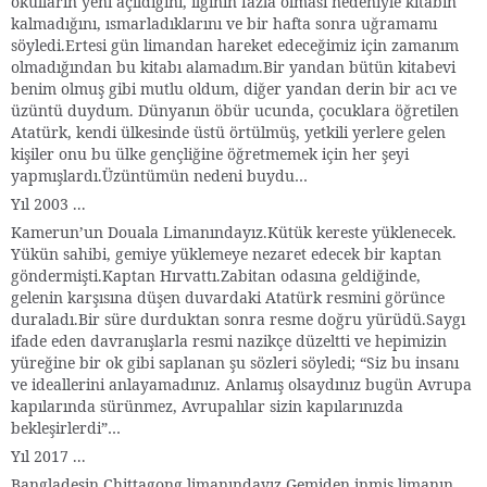
okulların yeni açıldığını, ilginin fazla olması nedeniyle kitabın
kalmadığını, ısmarladıklarını ve bir hafta sonra uğramamı
söyledi.Ertesi gün limandan hareket edeceğimiz için zamanım
olmadığından bu kitabı alamadım.Bir yandan bütün kitabevi
benim olmuş gibi mutlu oldum, diğer yandan derin bir acı ve
üzüntü duydum. Dünyanın öbür ucunda, çocuklara öğretilen
Atatürk, kendi ülkesinde üstü örtülmüş, yetkili yerlere gelen
kişiler onu bu ülke gençliğine öğretmemek için her şeyi
yapmışlardı.Üzüntümün nedeni buydu…
Yıl 2003 ...
Kamerun’un Douala Limanındayız.Kütük kereste yüklenecek.
Yükün sahibi, gemiye yüklemeye nezaret edecek bir kaptan
göndermişti.Kaptan Hırvattı.Zabitan odasına geldiğinde,
gelenin karşısına düşen duvardaki Atatürk resmini görünce
duraladı.Bir süre durduktan sonra resme doğru yürüdü.Saygı
ifade eden davranışlarla resmi nazikçe düzeltti ve hepimizin
yüreğine bir ok gibi saplanan şu sözleri söyledi; “Siz bu insanı
ve ideallerini anlayamadınız. Anlamış olsaydınız bugün Avrupa
kapılarında sürünmez, Avrupalılar sizin kapılarınızda
bekleşirlerdi”…
Yıl 2017 ...
Bangladeşin Chittagong limanındayız.Gemiden inmiş limanın