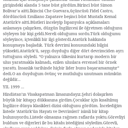
girişindeki alanda 5 tane büst gördüm.Birinci büst Simon
Bolivar’a aitti.İkincisi Che Guevara,üçüncüsü Fidel Castro,
dördüncüsü Emiliano Zapatave beşinci büst Mustafa Kemal
Atatürk’e aitti.Büstleri inceleyip İspanyolca açıklamaları
anlamaya çalışırken, düzgün İngilizcesi ile öğretmen olduğunu
söyleyen bir kişi geldi.Nereli olduğumu sordu.Türk olduğumu
söyleyince, içtenlikli bir ilgi gösterdi.Atatürk hakkında
konuşmaya başladık. Türk devrimi konusundaki bilgisi
yüksekti.Atatürk’ü, saygı duyduğu diğer dört devrimciden ayrı
tuttuğunu söyledi. “O yalnızca ülkesini kurtarıp modern bir
ulus yaratmakla kalmadı, ezilen uluslara evrensel bir örnek
yarattı. İnsanlık tarihinde hiçbir lider bunu başaramamıştır”
dedi.O an duyduğum övünç ve mutluluğu unutmam mümkün
değildir…
YIL 1999 ...
Hindistan’ın Visakapatman limanındayız.Şehri dolaşırken
büyük bir kitapçı dükkanına girdim.Çocuklar için kısaltılmış
İngilizce dünya klasikleri dizisi olduğunu gördüm. İncelediğim
listede ‘Atatürk’ün Hayatı ve Devrimleri’ isimli bir kitap
bulunuyordu.Listede olmasına rağmen raflarda yoktu.Görevliyi
buldum ve diğerleri ile bu kitabı istediğimi söyledim.Görevli,