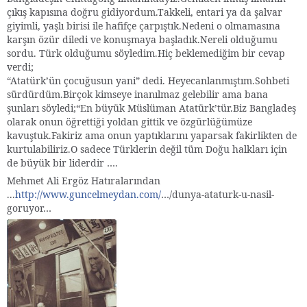
çıkış kapısına doğru gidiyordum.Takkeli, entari ya da şalvar
giyimli, yaşlı birisi ile hafifçe çarpıştık.Nedeni o olmamasına
karşın özür diledi ve konuşmaya başladık.Nereli olduğumu
sordu. Türk olduğumu söyledim.Hiç beklemediğim bir cevap
verdi;
“Atatürk’ün çocuğusun yani” dedi. Heyecanlanmıştım.Sohbeti
sürdürdüm.Birçok kimseye inanılmaz gelebilir ama bana
şunları söyledi;“En büyük Müslüman Atatürk’tür.Biz Bangladeş
olarak onun öğrettiği yoldan gittik ve özgürlüğümüze
kavuştuk.Fakiriz ama onun yaptıklarını yaparsak fakirlikten de
kurtulabiliriz.O sadece Türklerin değil tüm Doğu halkları için
de büyük bir liderdir ….
Mehmet Ali Ergöz Hatıralarından
...
http://www.guncelmeydan.com/
…/dunya-ataturk-u-nasil-
goruyor…