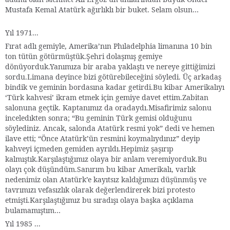
Mustafa Kemal Atatürk ağırlıklı bir buket. Selam olsun…
Yıl 1971...
Fırat adlı gemiyle, Amerika’nın Phıladelphia limanına 10 bin
ton tütün götürmüştük.Şehri dolaşmış gemiye
dönüyorduk.Yanımıza bir araba yaklaştı ve nereye gittiğimizi
sordu.Limana deyince bizi götürebileceğini söyledi. Üç arkadaş
bindik ve geminin bordasına kadar getirdi.Bu kibar Amerikalıyı
‘Türk kahvesi’ ikram etmek için gemiye davet ettim.Zabitan
salonuna geçtik. Kaptanımız da oradaydı.Misafirimiz salonu
inceledıkten sonra; “Bu geminin Türk gemisi olduğunu
söylediniz. Ancak, salonda Atatürk resmi yok” dedi ve hemen
ilave etti; “Önce Atatürk’ün resmini koymalıydınız” deyip
kahveyi içmeden gemiden ayrıldı.Hepimiz şaşırıp
kalmıştık.Karşılaştığımız olaya bir anlam veremiyorduk.Bu
olayı çok düşündüm.Sanırım bu kibar Amerikalı, varlık
nedenimiz olan Atatürk’e kayıtsız kaldığımızı düşünmüş ve
tavrımızı vefasızlık olarak değerlendirerek bizi protesto
etmişti.Karşılaştığımız bu sıradışı olaya başka açıklama
bulamamıştım…
Yıl 1985 ...