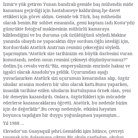
İzmir’e yük getiren Yunan bandralı gemide baş mühendis mide
kanaması geçirdiği için hastahaneye kaldırılmış.İşe davet
ettikleri için görev aldım. Gemide tek Türk, baş mühendis
olarak benim.Bir sohbet esnasında, gemi kaptanı (adı Kosta’ydı)
gümrükte fotoğraf makinesinin mühürlü kamaraya
kilitlendiğini ve bu duruma çok üzüldüğünü söyledi.Makine
yanında olsaydı ne yapacaktın diye sordum.Oğlu istediği için,
Kordon’daki Atatürk Anıtı’nın resmini çekeceğini söyledi.
Şaşırmıştım.“Atatürk size tarihinizin en büyük darbesini vuran
komutandı, neden onun resmini çekmeyi düşünüyorsunuz?”
dedim.Şu cevabı verdi;“Biz, emperyalizmin emrinde haksız ve
işgalci olarak Anadolu’ya geldik. Uçurumdan aşağı
yuvarlanırken Atatürk sizi uçurumun kenarından alıp, özgür
uluslar arasına modern bir ulus olarak kattı.Bunu yaparken,
insanlık tarihine ezilen ulusların kurtuluşuna örnek olan, yeni
bir deneyim kazandırdı. Onlara, özgürlükleri için mücadele
ederlerse kazanacaklarını öğretti. Atatürk, bu nedenle bizim
için de değerlidir”.Bu cevap nedeniyle, etkisini hayatım
boyunca taşıdığım bir duygu yoğunlaşması yaşamıştım…
Yıl 1988 ...
Ekvador’un Guayaquil şehri.Gemideki işim bitince, çevreyi
tanımak için dolaşmaya çıktım.Bir okula rastladım. okulun