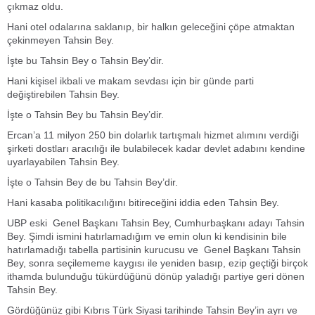
çıkmaz oldu.
Hani otel odalarına saklanıp, bir halkın geleceğini çöpe atmaktan
çekinmeyen Tahsin Bey.
İşte bu Tahsin Bey o Tahsin Bey’dir.
Hani kişisel ikbali ve makam sevdası için bir günde parti
değiştirebilen Tahsin Bey.
İşte o Tahsin Bey bu Tahsin Bey’dir.
Ercan’a 11 milyon 250 bin dolarlık tartışmalı hizmet alımını verdiği
şirketi dostları aracılığı ile bulabilecek kadar devlet adabını kendine
uyarlayabilen Tahsin Bey.
İşte o Tahsin Bey de bu Tahsin Bey’dir.
Hani kasaba politikacılığını bitireceğini iddia eden Tahsin Bey.
UBP eski Genel Başkanı Tahsin Bey, Cumhurbaşkanı adayı Tahsin
Bey. Şimdi ismini hatırlamadığım ve emin olun ki kendisinin bile
hatırlamadığı tabella partisinin kurucusu ve Genel Başkanı Tahsin
Bey, sonra seçilememe kaygısı ile yeniden basıp, ezip geçtiği birçok
ithamda bulunduğu tükürdüğünü dönüp yaladığı partiye geri dönen
Tahsin Bey.
Gördüğünüz gibi Kıbrıs Türk Siyasi tarihinde Tahsin Bey’in ayrı ve