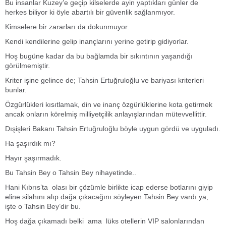
Bu insanlar Kuzey’e geçip kilselerde ayin yaptıkları günler de
herkes biliyor ki öyle abartılı bir güvenlik sağlanmıyor.
Kimselere bir zararları da dokunmuyor.
Kendi kendilerine gelip inançlarını yerine getirip gidiyorlar.
Hoş bugüne kadar da bu bağlamda bir sıkıntının yaşandığı
görülmemiştir.
Kriter işine gelince de; Tahsin Ertuğruloğlu ve bariyası kriterleri
bunlar.
Özgürlükleri kısıtlamak, din ve inanç özgürlüklerine kota getirmek
ancak onların körelmiş milliyetçilik anlayışlarından mütevvellittir.
Dışişleri Bakanı Tahsin Ertuğruloğlu böyle uygun gördü ve uyguladı.
Ha şaşırdık mı?
Hayır şaşırmadık.
Bu Tahsin Bey o Tahsin Bey nihayetinde..
Hani Kıbrıs’ta olası bir çözümle birlikte icap ederse botlarını giyip
eline silahını alıp dağa çıkacağını söyleyen Tahsin Bey vardı ya,
işte o Tahsin Bey’dir bu.
Hoş dağa çıkamadı belki ama lüks otellerin VIP salonlarından