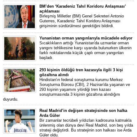
BM’den ‘Karadeniz Tahıl Koridoru Anlaşması’
açıklaması
Birleşmiş Milletler (BM) Genel Sekreteri Antonio
Guterres, Karadeniz Tahıl Koridoru Anlaşması
girişiminin sürdürülmesi gerektiğini bildirdi.
Yunanistan orman yangınlarıyla mücadele ediyor
Sıcaklıkların arttığı Yunanistan'da uzmanlar orman
yangını tehlikesine karşı uyarıda bulunurken ülkenin
farklı noktalarında küçük çaplı orman yangınları
başladı.
293 kişinin öldüğü tren kazasıyla ilgili 3 kişi
gözaltına alındı
Hindistan'ın federal soruşturma kurumu Merkez
Soruşturma Bürosu (CBI), 2 Haziran'da yaşanan ve
293 kişinin yaşamını yitirdiği tren kazası
soruşturmasında 3 kişinin gözaltına alındığını
duyurdu.
Real Madrid’in değişen stratejisinde son halka
Arda Güler
Bir zamanlar tecrübeli yıldızları kadrosuna katmakla
ünlenmiş olan dünya devi Real Madrid, son beş yılda
strateji değiştirdi. Bu stratejinin son halkası ise Arda
Güler oldu.