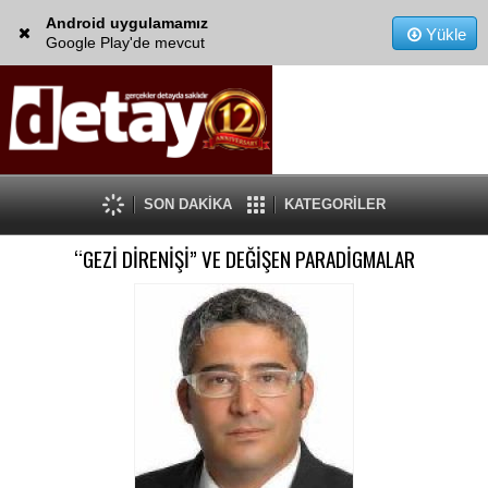
Android uygulamamız
Yükle
Google Play'de mevcut
SON DAKİKA
KATEGORİLER
“GEZİ DİRENİŞİ” VE DEĞİŞEN PARADİGMALAR