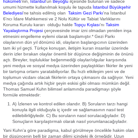
hükûmeti
'nin,
İstanbul
'un
Beyoğlu
ilçesinde bulunan ve sadece
umumi hizmette kullanılmak koşulu ile tapuda
İstanbul Büyükşehir
Belediyesi
'ne tahsis edilmiş olan
Taksim Gezi Parkı
'na İstanbul
6'ncı İdare Mahkemesi ve 2 Nolu Kültür ve Tabiat Varlıklarını
Koruma Kurulu kararı olduğu halde
Topçu Kışlası
'nı
Taksim
Yayalaştırma Projesi
çerçevesinde imar izni olmadan yeniden inşa
etmesini engelleme eylemi olarak başlamıştır.* Gezi Parkı
olaylarının dün yıl dönümü idi, olayların başlangıcının üzerinden
tam iki yıl geçti. Türkçe konuşan, iletişim kuran insanlar üzerinde
derin izler bırakan olaylar önemli bir düşünce değişiminin de önünü
açtı. Bireyler, topluluklar beğenmediği olaylar/olgular karşısında
yeni medya ve sosyal medya üzerinden paylaştıkları fikirler ile yeni
bir tartışma ortamı yaratabiliyorlar. Bu hızlı etkileşim yeni ve de
toplumun vicdanı olacak fikirlerin ortaya çıkmasını da sağlıyor. Yeni
medya çağında artık hiçbir şeyin eskisi gibi olması mümkün değil.
Thomas Samuel Kuhn bilimsel anlamında paradigmayı şöyle
formüle etmektedir:
A) İzlenen ve kontrol edilen olandır. B) Soruların tarzı hangi
konuyla ilgili olduğuyla iç içedir ve sağlamasının nasıl test
edilebilirliğiyledir. C) Bu soruların nasıl sorulacağıyladır. D)
Sonuçların karşılaştırmalı olarak nasıl yorumlanacağıyladır.
Yani Kuhn'a göre paradigma, kabul görülmeye öncelikle hakim olan
bir düşüncenin belli bir zaman dilimi içindeki ilk örneğidir. Uzun