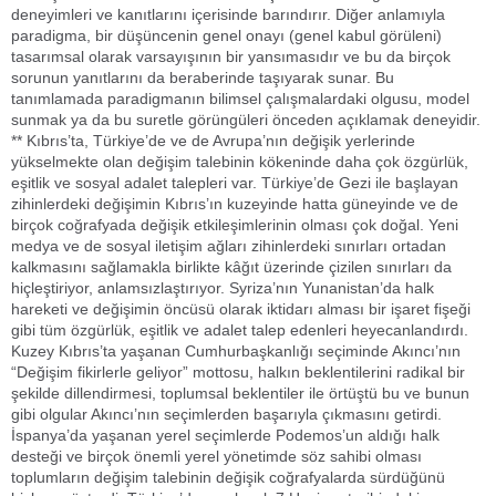
deneyimleri ve kanıtlarını içerisinde barındırır. Diğer anlamıyla
paradigma, bir düşüncenin genel onayı (genel kabul görüleni)
tasarımsal olarak varsayışının bir yansımasıdır ve bu da birçok
sorunun yanıtlarını da beraberinde taşıyarak sunar. Bu
tanımlamada paradigmanın bilimsel çalışmalardaki olgusu, model
sunmak ya da bu suretle görüngüleri önceden açıklamak deneyidir.
** Kıbrıs’ta, Türkiye’de ve de Avrupa’nın değişik yerlerinde
yükselmekte olan değişim talebinin kökeninde daha çok özgürlük,
eşitlik ve sosyal adalet talepleri var. Türkiye’de Gezi ile başlayan
zihinlerdeki değişimin Kıbrıs’ın kuzeyinde hatta güneyinde ve de
birçok coğrafyada değişik etkileşimlerinin olması çok doğal. Yeni
medya ve de sosyal iletişim ağları zihinlerdeki sınırları ortadan
kalkmasını sağlamakla birlikte kâğıt üzerinde çizilen sınırları da
hiçleştiriyor, anlamsızlaştırıyor. Syriza’nın Yunanistan’da halk
hareketi ve değişimin öncüsü olarak iktidarı alması bir işaret fişeği
gibi tüm özgürlük, eşitlik ve adalet talep edenleri heyecanlandırdı.
Kuzey Kıbrıs’ta yaşanan Cumhurbaşkanlığı seçiminde Akıncı’nın
“Değişim fikirlerle geliyor” mottosu, halkın beklentilerini radikal bir
şekilde dillendirmesi, toplumsal beklentiler ile örtüştü bu ve bunun
gibi olgular Akıncı’nın seçimlerden başarıyla çıkmasını getirdi.
İspanya’da yaşanan yerel seçimlerde Podemos’un aldığı halk
desteği ve birçok önemli yerel yönetimde söz sahibi olması
toplumların değişim talebinin değişik coğrafyalarda sürdüğünü