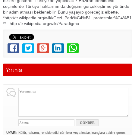
bizlere gösterdi. Türkiye’de yapılacak 7 Haziran tarihindeki
seçimlerde Türkiye haklarının da değişimi gerçekleştirme yönünde
bir adım atması beklenebilir. Bunu yaşayıp göreceğiz elbette.
*http://tr.wikipedia.org/wiki/Gezi_Park%C4%B1_protestolar%C4%B1
** http://tr.wikipedia.org/wiki/Paradigma
Yorumlar
UYARI:
Küfür, hakaret, rencide edici cümleler veya imalar, inançlara saldırı içeren,