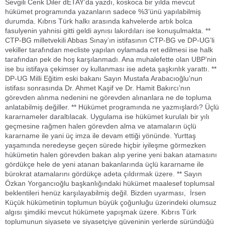
Sevgili Cenk Diler dETAY’da yazdı, koskoca bir yılda mevcut
hükümet programında yazanların sadece %3’ünü yapılabilmiş
durumda. Kıbrıs Türk halkı arasında kahvelerde artık bolca
fasulyenin yahnisi gitti geldi aynısı lakırdıları ise konuşulmakta. **
CTP-BG milletvekili Abbas Sınay’ın istifasının CTP-BG ve DP-UG’li
vekiller tarafından mecliste yapılan oylamada ret edilmesi ise halk
tarafından pek de hoş karşılanmadı. Ana muhalefette olan UBP’nin
ise bu istifaya çekimser oy kullanması ise adeta şaşkınlık yarattı. **
DP-UG Milli Eğitim eski bakanı Sayın Mustafa Arabacıoğlu’nun
istifası sonrasında Dr. Ahmet Kaşif ve Dr. Hamit Bakırcı’nın
görevden alınma nedenini ne görevden alınanlara ne de topluma
anlatabilmiş değiller. ** Hükümet programında ne yazmışlardı? Üçlü
kararnameler daraltılacak. Uygulama ise hükümet kurulalı bir yılı
geçmesine rağmen halen görevden alma ve atamaların üçlü
kararname ile yani üç imza ile devam ettiği yönünde. Yurttaş
yaşamında neredeyse geçen sürede hiçbir iyileşme görmezken
hükümetin halen görevden bakan alıp yerine yeni bakan atamasını
gördükçe hele de yeni atanan bakanlarında üçlü kararname ile
bürokrat atamalarını gördükçe adeta çıldırmak üzere. ** Sayın
Özkan Yorgancıoğlu başkanlığındaki hükümet maalesef toplumsal
beklentileri henüz karşılayabilmiş değil. Bizden uyarması, İrsen
Küçük hükümetinin toplumun büyük çoğunluğu üzerindeki olumsuz
algısı şimdiki mevcut hükümete yapışmak üzere. Kıbrıs Türk
toplumunun siyasete ve siyasetçiye güveninin yerlerde süründüğü