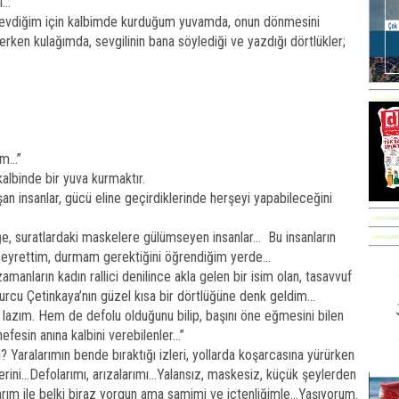
..
 sevdiğim için kalbimde kurduğum yuvamda, onun dönmesini
rken kulağımda, sevgilinin bana söylediği ve yazdığı dörtlükler;
ım…”
albinde bir yuva kurmaktır.
oşan insanlar, gücü eline geçirdiklerinde herşeyi yapabileceğini
ğe, suratlardaki maskelere gülümseyen insanlar... Bu insanların
ı seyrettim, durmam gerektiğini öğrendiğim yerde...
manların kadın rallici denilince akla gelen bir isim olan, tasavvuf
Burcu Çetinkaya’nın güzel kısa bir dörtlüğüne denk geldim...
r lazım. Hem de defolu olduğunu bilip, başını öne eğmesini bilen
efesin anına kalbini verebilenler...”
Yaralarımın bende bıraktığı izleri, yollarda koşarcasına yürürken
rini...Defolarımı, arızalarımı...Yalansız, maskesiz, küçük şeylerden
ım ile belki biraz yorgun ama samimi ve içtenliğimle...Yaşıyorum.