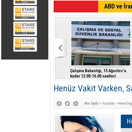
SON DAKİKA
ABD ve İran
Çalışma Bakanlığı, 15 Ağustos’a
kadar 12.00-16.00 saatleri
arasında güneş altında çalışmayı
Henüz Vakit Varken, 
yasakladı
Ana Sayfa
»
Yazarlar
»
Hare Erg
H