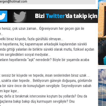
rergen@hotmail.com
ı henüz, çok uzun zaman... Öğreniyorum her geçen gün ile
...
lki biraz köşede, fazla gürültülü olmayan...
rın hayatlarına, hiç kapanmayan arkadaşlık kapılarından sürekli
nda gittiği yalanları ile birlikte sürekli olarak mutlu, fiziksel açıdan
rini sergiledikleri sosyal medyalar...
ayanların hayatlarında “aşk” nerededir? Böyle bir yaşamda acaba
sessiz bir köşede ve tepede, insan seslerinden biraz uzak ...
z, uzakta olan tepede... Bekliyorum güneşin doğuşunu, gönlümde
a bir süre önce de konuştuğum sevgiliyle. Seyrediyorum sabah
 kıpır kıpır...
aç defa iz bırakmak istercesine koştum bu yollarda? Onu da
ğaçlarına bakıp bakıp düş kurmuşum sevgiliyle? Onu