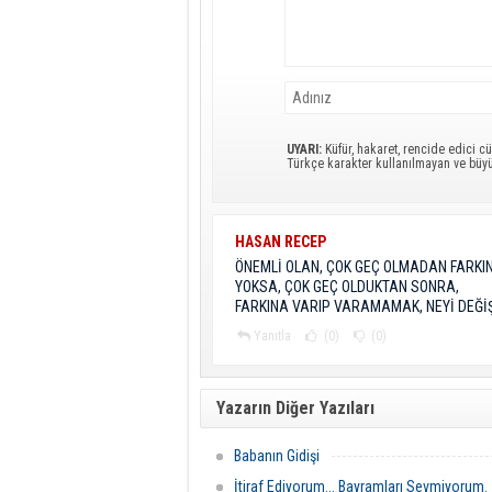
UYARI:
Küfür, hakaret, rencide edici cü
Türkçe karakter kullanılmayan ve büy
HASAN RECEP
ÖNEMLİ OLAN, ÇOK GEÇ OLMADAN FARKI
YOKSA, ÇOK GEÇ OLDUKTAN SONRA,
FARKINA VARIP VARAMAMAK, NEYİ DEĞİŞT
Yanıtla
(0)
(0)
Yazarın Diğer Yazıları
Babanın Gidişi
İtiraf Ediyorum... Bayramları Sevmiyorum.