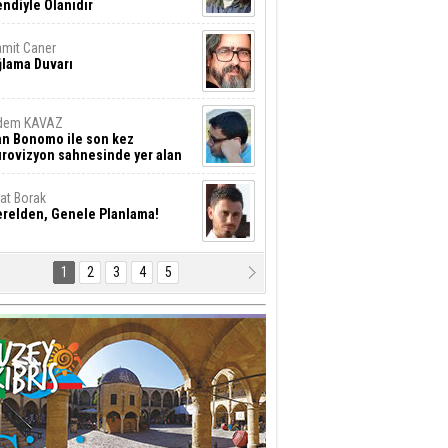
ndiyle Olanıdır
mit Caner
ğlama Duvarı
dem KAVAZ
an Bonomo ile son kez
rovizyon sahnesinde yer alan
rkiye 10 yıl aradan sonra
eniden yarışmaya dönecek mi?
rat Borak
erelden, Genele Planlama!
1
2
3
4
5
rkut YILMABAŞAR
yrak tartışmaları ve ihalesiz
ler!
if Alasya
015 SONRASI VE AKINCI.
tma Baysal
URLAR İÇİ’NDE KOLAYDIR ÖLMEK