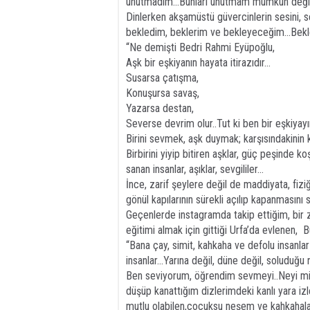
unutmadım...Bunları unutmam mümkün değil.
Dinlerken akşamüstü güvercinlerin sesini,
bekledim, beklerim ve bekleyeceğim...Bekle
“Ne demişti Bedri Rahmi Eyüpoğlu,
Aşk bir eşkiyanın hayata itirazıdır…
Susarsa çatışma,
Konuşursa savaş,
Yazarsa destan,
Severse devrim olur..Tut ki ben bir eşkiyay
Birini sevmek, aşk duymak; karşısındakinin k
Birbirini yiyip bitiren aşklar, güç peşinde k
sanan insanlar, aşıklar, sevgililer...
İnce, zarif şeylere değil de maddiyata, fizi
gönül kapılarının sürekli açılıp kapanmasın
Geçenlerde instagramda takip ettiğim, bir za
eğitimi almak için gittiği Urfa’da evlenen, 
“Bana çay, simit, kahkaha ve defolu insanla
insanlar...Yarına değil, düne değil, soluduğu n
Ben seviyorum, öğrendim sevmeyi..Neyi mi? 
düşüp kanattığım dizlerimdeki kanlı yara izle
mutlu olabilen,çocuksu neşem ve kahkahalar