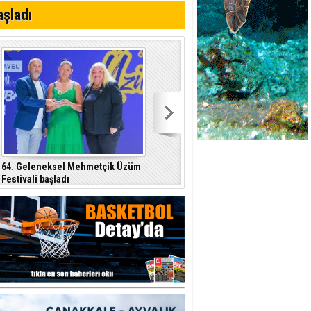
aşladı
r"
64. Geleneksel Mehmetçik Üzüm
Özersay, DAÜ-SEN yetkilileriyle bir
Festivali başladı
araya geldi
p