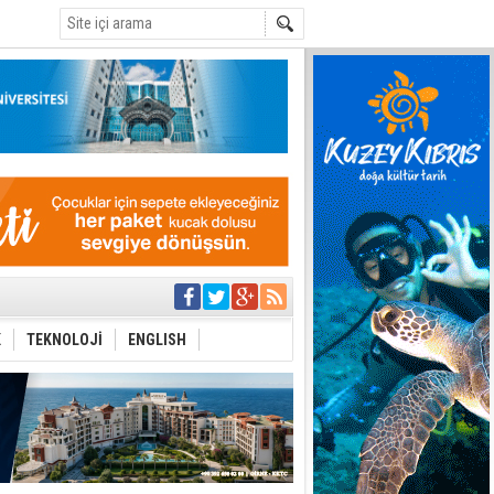
C
eri arasında
i Şiddet Yasası
K
TEKNOLOJİ
ENGLISH
ti
i
 planlayan
 yer sis olacak