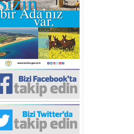
iz TUNCEL
öz göre göre…
ner ULUTAŞ
şallah St. Lois ile Hakkaido
ası gibi olmayız !...
i KİŞMİR
IRSAT VE KORKU
rgut ÇALICI
i Lakırdı da benden!
d. Doç. Ercan HOŞKARA
atırım Yapmazsan Var Olamazsın:
edefteki Kurum Kıb-Tek
na Sarro
şıma gelen skandal olayı