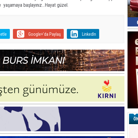
 yaşamaya başlayınız...Hayat güzel.
etle
Google+'da Paylaş
LinkedIn
ÖN