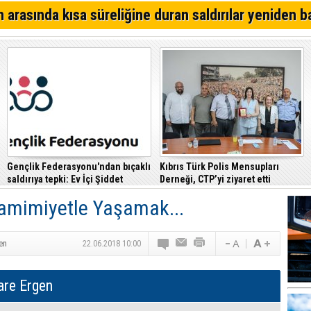
Alagadi Fest 2026 İçin Geri Sayım Başladı
 arasında kısa süreliğine duran saldırılar yeniden b
Dikkat İskele'de su kesintisi!
Denktaş: "Kıbrıs sorunu, KKTC ilan edildiği gün bitmişti
Gençlik Federasyonu'ndan bıçaklı
Kıbrıs Türk Polis Mensupları
saldırıya tepki: Ev İçi Şiddet
Derneği, CTP’yi ziyaret etti
Yasası hayata geçirilmeli
Samimiyetle Yaşamak...
en
22.06.2018 10:00
are Ergen