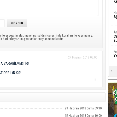
Ke
Ha
A
A
mleler veya imalar, inançlara saldırı içeren, imla kuralları ile yazılmamış,
C
ük harflerle yazılmış yorumlar onaylanmamaktadır.
Eu
Tü
y
Fı
Y
27 Haziran 2018 05:06
NA VARABİLMEKTİR!
E
İREBİLİR Kİ?!
Ba
iş
Ar
2
29 Haziran 2018 Cuma 09:30
Fa
S
15 Haziran 2018 Cuma 10:00