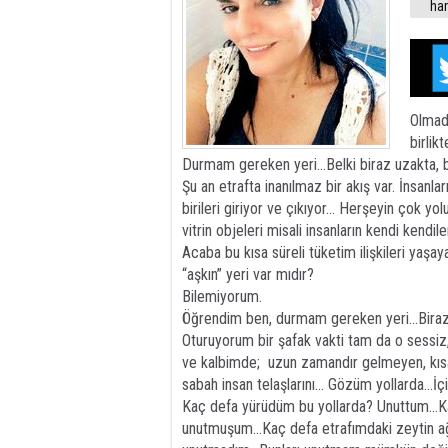
ha
Olmad
birlikte
Durmam gereken yeri...Belki biraz uzakta, be
Şu an etrafta inanılmaz bir akış var. İnsanla
birileri giriyor ve çıkıyor... Herşeyin çok yolu
vitrin objeleri misali insanların kendi kendile
Acaba bu kısa süreli tüketim ilişkileri yaş
“aşkın” yeri var mıdır?
Bilemiyorum.
Öğrendim ben, durmam gereken yeri...Biraz 
Oturuyorum bir şafak vakti tam da o sessi
ve kalbimde; uzun zamandır gelmeyen, kıs
sabah insan telaşlarını... Gözüm yollarda...İçim
Kaç defa yürüdüm bu yollarda? Unuttum...K
unutmuşum...Kaç defa etrafımdaki zeytin a