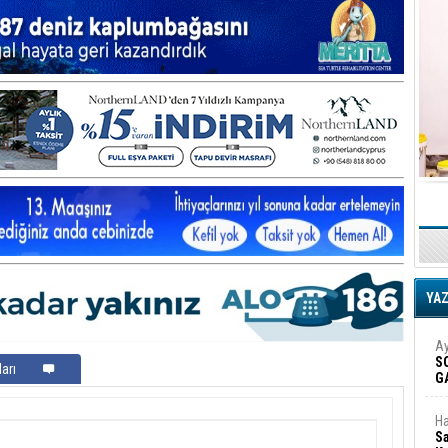
YA
Ay
S
arı
G
D
Ha
Sa