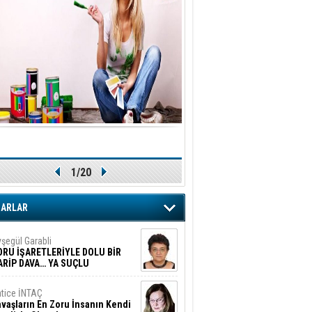
1/20
ZARLAR
şegül Garabli
ORU İŞARETLERİYLE DOLU BİR
ARİP DAVA… YA SUÇLU
EĞİLSE???
tice İNTAÇ
vaşların En Zoru İnsanın Kendi