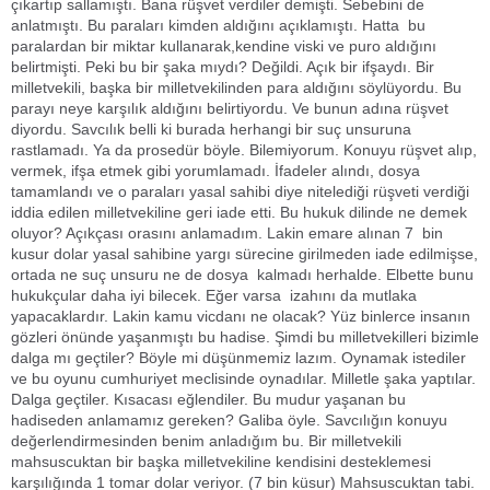
çıkartıp sallamıştı. Bana rüşvet verdiler demişti. Sebebini de
anlatmıştı. Bu paraları kimden aldığını açıklamıştı. Hatta bu
paralardan bir miktar kullanarak,kendine viski ve puro aldığını
belirtmişti. Peki bu bir şaka mıydı? Değildi. Açık bir ifşaydı. Bir
milletvekili, başka bir milletvekilinden para aldığını söylüyordu. Bu
parayı neye karşılık aldığını belirtiyordu. Ve bunun adına rüşvet
diyordu. Savcılık belli ki burada herhangi bir suç unsuruna
rastlamadı. Ya da prosedür böyle. Bilemiyorum. Konuyu rüşvet alıp,
vermek, ifşa etmek gibi yorumlamadı. İfadeler alındı, dosya
tamamlandı ve o paraları yasal sahibi diye nitelediği rüşveti verdiği
iddia edilen milletvekiline geri iade etti. Bu hukuk dilinde ne demek
oluyor? Açıkçası orasını anlamadım. Lakin emare alınan 7 bin
kusur dolar yasal sahibine yargı sürecine girilmeden iade edilmişse,
ortada ne suç unsuru ne de dosya kalmadı herhalde. Elbette bunu
hukukçular daha iyi bilecek. Eğer varsa izahını da mutlaka
yapacaklardır. Lakin kamu vicdanı ne olacak? Yüz binlerce insanın
gözleri önünde yaşanmıştı bu hadise. Şimdi bu milletvekilleri bizimle
dalga mı geçtiler? Böyle mi düşünmemiz lazım. Oynamak istediler
ve bu oyunu cumhuriyet meclisinde oynadılar. Milletle şaka yaptılar.
Dalga geçtiler. Kısacası eğlendiler. Bu mudur yaşanan bu
hadiseden anlamamız gereken? Galiba öyle. Savcılığın konuyu
değerlendirmesinden benim anladığım bu. Bir milletvekili
mahsuscuktan bir başka milletvekiline kendisini desteklemesi
karşılığında 1 tomar dolar veriyor. (7 bin küsur) Mahsuscuktan tabi.