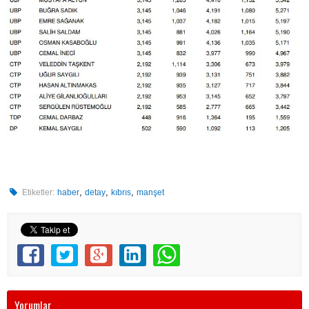
,
,
,
Etiketler:
haber
detay
kıbrıs
manşet
Yorumlar