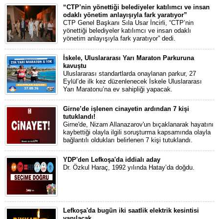
“CTP’nin yönettiği belediyeler katılımcı ve insan
odaklı yönetim anlayışıyla fark yaratıyor”
CTP Genel Başkanı Sıla Usar İncirli, “CTP’nin
yönettiği belediyeler katılımcı ve insan odaklı
yönetim anlayışıyla fark yaratıyor” dedi.
İskele, Uluslararası Yarı Maraton Parkuruna
kavuştu
Uluslararası standartlarda onaylanan parkur, 27
Eylül’de ilk kez düzenlenecek İskele Uluslararası
Yarı Maratonu’na ev sahipliği yapacak.
Girne’de işlenen cinayetin ardından 7 kişi
tutuklandı!
Girne'de, Nizam Allanazarov'un bıçaklanarak hayatını
kaybettiği olayla ilgili soruşturma kapsamında olayla
bağlantılı oldukları belirlenen 7 kişi tutuklandı.
YDP'den Lefkoşa'da iddialı aday
Dr. Özkul Haraç, 1992 yılında Hatay’da doğdu.
Lefkoşa'da bugün iki saatlik elektrik kesintisi
yapılacak