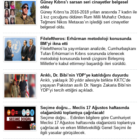
Güney Kıbrıs’ı sarsan seri cinayetler belgesel
oldu
Güney Kıbrıs’ta 2016-2018 yılları arasında 7 kadın ile
1 kız çocuğunu öldüren Rum Milli Muhafız Ordusu
Teğmeni Nikos Metaxas’ın işlediği seri cinayetler
belgesel oldu.
Fileleftheros: Erhürman metodoloji konusunda
BM’yi ikna etti
Fileleftheros’ta yayımlanan analizde, Cumhurbaşkanı
Tufan Erhürman’ın Kıbrıs sorununda izlenecek
metodoloji konusunda kendi çizgisini Birleşmiş
Milletler’e kabul ettirmeyi başardığı ileri sürüldü.
Arıklı, Dr. Bibi’nin YDP’ye katıldığını duyurdu
Arıklı, yaklaşık 30 yıldır ailesiyle birlikte KKTC’de
yaşayan Pakistan asıllı Dr. Nargis Zakaria Bibi’nin
YDP’yi tercih ettiğini açıkladı.
Seçime doğru... Meclis 17 Ağustos haftasında
olağanüstü toplantıya çağrılacak!
Seçime doğru... Edinilen bilgilere göre Cumhuriyet
Meclisi 17 Ağustos haftasında olağanüstü toplantıya
çağrılacak ve erken Milletvekilliği Genel Seçimi ile
ilgili yasalar görüşülecek.