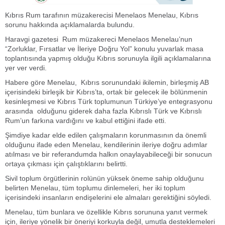
Kıbrıs Rum tarafının müzakerecisi Menelaos Menelau, Kıbrıs
sorunu hakkında açıklamalarda bulundu.
Haravgi gazetesi Rum müzakereci Menelaos Menelau’nun
“Zorluklar, Fırsatlar ve İleriye Doğru Yol” konulu yuvarlak masa
toplantısında yapmış olduğu Kıbrıs sorunuyla ilgili açıklamalarına
yer ver verdi.
Habere göre Menelau, Kıbrıs sorunundaki ikilemin, birleşmiş AB
içerisindeki birleşik bir Kıbrıs’ta, ortak bir gelecek ile bölünmenin
kesinleşmesi ve Kıbrıs Türk toplumunun Türkiye’ye entegrasyonu
arasında olduğunu giderek daha fazla Kıbrıslı Türk ve Kıbrıslı
Rum’un farkına vardığını ve kabul ettiğini ifade etti.
Şimdiye kadar elde edilen çalışmaların korunmasının da önemli
olduğunu ifade eden Menelau, kendilerinin ileriye doğru adımlar
atılması ve bir referandumda halkın onaylayabileceği bir sonucun
ortaya çıkması için çalıştıklarını belirtti.
Sivil toplum örgütlerinin rolünün yüksek öneme sahip olduğunu
belirten Menelau, tüm toplumu dinlemeleri, her iki toplum
içerisindeki insanların endişelerini ele almaları gerektiğini söyledi.
Menelau, tüm bunlara ve özellikle Kıbrıs sorununa yanıt vermek
için, ileriye yönelik bir öneriyi korkuyla değil, umutla desteklemeleri