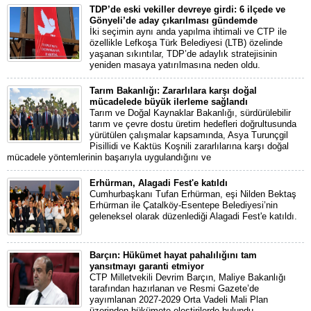
TDP’de eski vekiller devreye girdi: 6 ilçede ve
Gönyeli’de aday çıkarılması gündemde
İki seçimin aynı anda yapılma ihtimali ve CTP ile
özellikle Lefkoşa Türk Belediyesi (LTB) özelinde
yaşanan sıkıntılar, TDP’de adaylık stratejisinin
yeniden masaya yatırılmasına neden oldu.
Tarım Bakanlığı: Zararlılara karşı doğal
mücadelede büyük ilerleme sağlandı
Tarım ve Doğal Kaynaklar Bakanlığı, sürdürülebilir
tarım ve çevre dostu üretim hedefleri doğrultusunda
yürütülen çalışmalar kapsamında, Asya Turunçgil
Pisillidi ve Kaktüs Koşnili zararlılarına karşı doğal
mücadele yöntemlerinin başarıyla uygulandığını ve
Erhürman, Alagadi Fest'e katıldı
Cumhurbaşkanı Tufan Erhürman, eşi Nilden Bektaş
Erhürman ile Çatalköy-Esentepe Belediyesi’nin
geleneksel olarak düzenlediği Alagadi Fest'e katıldı.
Barçın: Hükümet hayat pahalılığını tam
yansıtmayı garanti etmiyor
CTP Milletvekili Devrim Barçın, Maliye Bakanlığı
tarafından hazırlanan ve Resmi Gazete’de
yayımlanan 2027-2029 Orta Vadeli Mali Plan
üzerinden hükümete eleştirilerde bulundu.