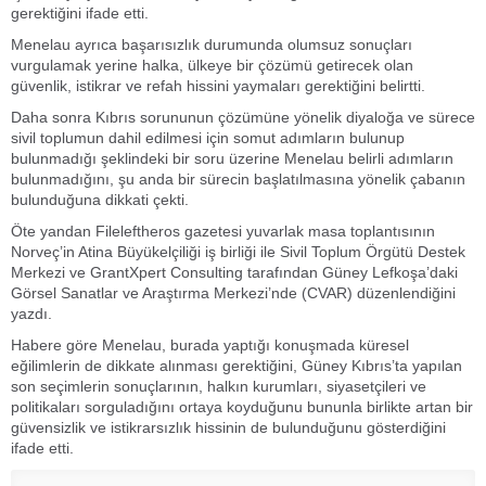
gerektiğini ifade etti.
Menelau ayrıca başarısızlık durumunda olumsuz sonuçları
vurgulamak yerine halka, ülkeye bir çözümü getirecek olan
güvenlik, istikrar ve refah hissini yaymaları gerektiğini belirtti.
Daha sonra Kıbrıs sorununun çözümüne yönelik diyaloğa ve sürece
sivil toplumun dahil edilmesi için somut adımların bulunup
bulunmadığı şeklindeki bir soru üzerine Menelau belirli adımların
bulunmadığını, şu anda bir sürecin başlatılmasına yönelik çabanın
bulunduğuna dikkati çekti.
Öte yandan Fileleftheros gazetesi yuvarlak masa toplantısının
Norveç’in Atina Büyükelçiliği iş birliği ile Sivil Toplum Örgütü Destek
Merkezi ve GrantXpert Consulting tarafından Güney Lefkoşa’daki
Görsel Sanatlar ve Araştırma Merkezi’nde (CVAR) düzenlendiğini
yazdı.
Habere göre Menelau, burada yaptığı konuşmada küresel
eğilimlerin de dikkate alınması gerektiğini, Güney Kıbrıs’ta yapılan
son seçimlerin sonuçlarının, halkın kurumları, siyasetçileri ve
politikaları sorguladığını ortaya koyduğunu bununla birlikte artan bir
güvensizlik ve istikrarsızlık hissinin de bulunduğunu gösterdiğini
ifade etti.