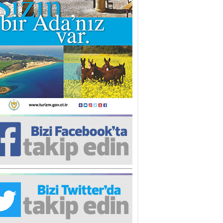
iz TUNCEL
öz göre göre…
ner ULUTAŞ
şallah St. Lois ile Hakkaido
ası gibi olmayız !...
i KİŞMİR
IRSAT VE KORKU
rgut ÇALICI
i Lakırdı da benden!
d. Doç. Ercan HOŞKARA
atırım Yapmazsan Var Olamazsın:
edefteki Kurum Kıb-Tek
na Sarro
şıma gelen skandal olayı