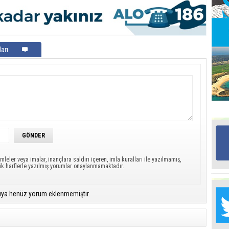
Ed
G
arı
Ta
İn
Ad
Al
F
Tu
İk
mleler veya imalar, inançlara saldırı içeren, imla kuralları ile yazılmamış,
ük harflerle yazılmış yorumlar onaylanmamaktadır.
Yr
Y
ıya henüz yorum eklenmemiştir.
H
Ra
Ba