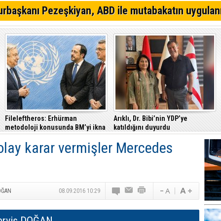
Gazimağusa-Lefkoşa ana yolunda alkollü sürücü takla a
rbaşkanı Pezeşkiyan, ABD ile mutabakatın uygulan
Eğlence mekanına tabanca ile gitti, tutuklandı
Trafik denetimlerinde 520 sürücü rapor edildi
Fileleftheros: Erhürman
Arıklı, Dr. Bibi’nin YDP’ye
metodoloji konusunda BM’yi ikna
katıldığını duyurdu
etti
 kolay karar vermişler Mercedes
OĞAN
08.09.2016 10:29
erviş DOĞAN