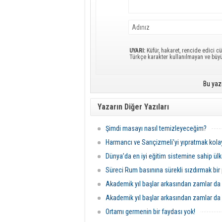
UYARI:
Küfür, hakaret, rencide edici cü
Türkçe karakter kullanılmayan ve büy
Bu yaz
Yazarın Diğer Yazıları
Şimdi masayı nasıl temizleyeceğim?
Harmancı ve Sarıçizmeli’yi yıpratmak kolay
Dünya’da en iyi eğitim sistemine sahip ülke
Süreci Rum basınına sürekli sızdırmak bir 
Akademik yıl başlar arkasından zamlar da g
Akademik yıl başlar arkasından zamlar da ge
Ortamı germenin bir faydası yok!