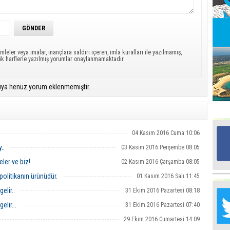
Ed
G
mleler veya imalar, inançlara saldırı içeren, imla kuralları ile yazılmamış,
ük harflerle yazılmış yorumlar onaylanmamaktadır.
Ta
İn
Ad
ıya henüz yorum eklenmemiştir.
Al
F
04 Kasım 2016 Cuma 10:06
Tu
..
03 Kasım 2016 Perşembe 08:05
İk
ler ve biz!
02 Kasım 2016 Çarşamba 08:05
politikanın ürünüdür.
01 Kasım 2016 Salı 11:45
Yr
Y
elir..
31 Ekim 2016 Pazartesi 08:18
H
lir...
31 Ekim 2016 Pazartesi 07:40
Ra
29 Ekim 2016 Cumartesi 14:09
Ba