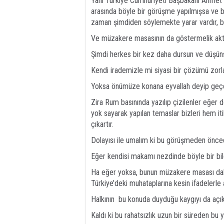
Yani Türkiye Cumhuriyeti Başbakanı Ahmet 
arasında böyle bir görüşme yapılmışsa ve bun
zaman şimdiden söylemekte yarar vardır, biz 
Ve müzakere masasının da göstermelik aktö
Şimdi herkes bir kez daha dursun ve düşün
Kendi irademizle mi siyasi bir çözümü zor
Yoksa önümüze konana eyvallah deyip geç
Zira Rum basınında yazılıp çizilenler eğer do
yok sayarak yapılan temaslar bizleri hem iti
çıkartır.
Dolayısı ile umalım ki bu görüşmeden öncede
Eğer kendisi makamı nezdinde böyle bir bilgi
Ha eğer yoksa, bunun müzakere masası dahil 
Türkiye’deki muhataplarına kesin ifadelerle a
Halkının bu konuda duyduğu kaygıyı da açık 
Kaldı ki bu rahatsızlık uzun bir süreden bu y