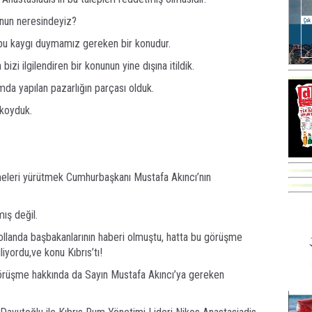
bunun neresindeyiz?
 bu kaygı duymamız gereken bir konudur.
i ilgilendiren bir konunun yine dışına itildik.
mda yapılan pazarlığın parçası olduk.
 koyduk.
meleri yürütmek Cumhurbaşkanı Mustafa Akıncı’nın
ış değil.
llanda başbakanlarının haberi olmuştu, hatta bu görüşme
iyordu,ve konu Kıbrıs’tı!
örüşme hakkında da Sayın Mustafa Akıncı’ya gereken