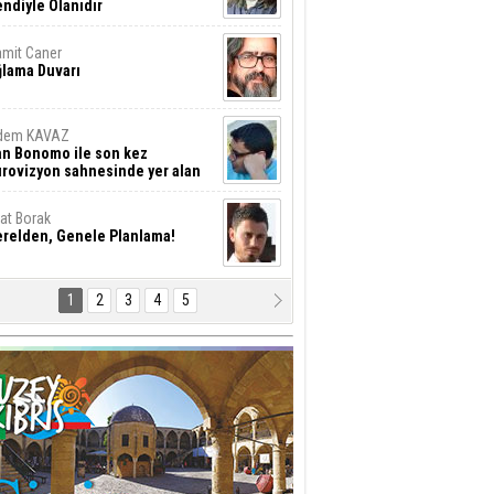
ndiyle Olanıdır
mit Caner
ğlama Duvarı
dem KAVAZ
an Bonomo ile son kez
rovizyon sahnesinde yer alan
rkiye 10 yıl aradan sonra
eniden yarışmaya dönecek mi?
rat Borak
erelden, Genele Planlama!
1
2
3
4
5
rkut YILMABAŞAR
yrak tartışmaları ve ihalesiz
ler!
if Alasya
015 SONRASI VE AKINCI.
tma Baysal
URLAR İÇİ’NDE KOLAYDIR ÖLMEK