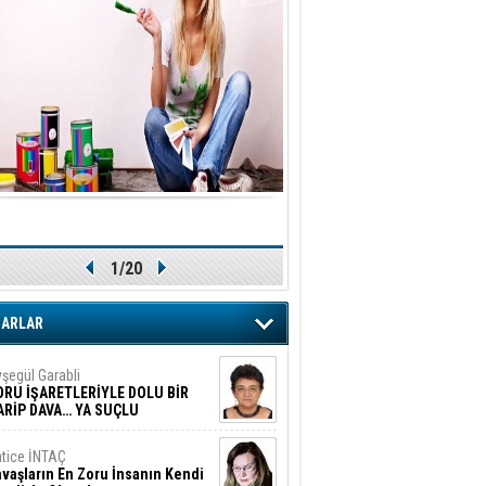
1/20
ZARLAR
şegül Garabli
ORU İŞARETLERİYLE DOLU BİR
ARİP DAVA… YA SUÇLU
EĞİLSE???
tice İNTAÇ
vaşların En Zoru İnsanın Kendi