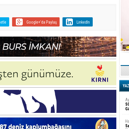
etle
Google+'da Paylaş
LinkedIn
YA
Ay
S
G
D
Ha
Sa