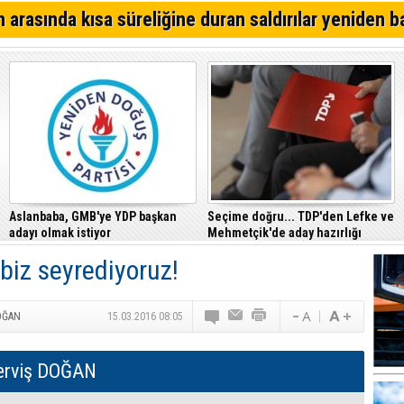
Alsancak'ta Kırık Bardaklı Kavga: İki Kişi Yaralandı
 arasında kısa süreliğine duran saldırılar yeniden b
CTP, Cezaevi Disiplin Tüzüğü’nde yapılan değişiklikler
Mahkemesi’ne taşıdı
Girne – Çamlıbel ana yolunda ölümlü kaza… Turan Obalı 
Aslanbaba, GMB'ye YDP başkan
Seçime doğru... TDP'den Lefke ve
adayı olmak istiyor
Mehmetçik'de aday hazırlığı
 biz seyrediyoruz!
OĞAN
15.03.2016 08:05
erviş DOĞAN