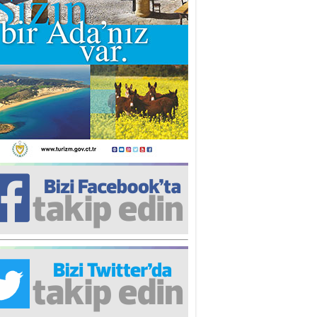
iz TUNCEL
öz göre göre…
ner ULUTAŞ
şallah St. Lois ile Hakkaido
ası gibi olmayız !...
i KİŞMİR
IRSAT VE KORKU
rgut ÇALICI
i Lakırdı da benden!
d. Doç. Ercan HOŞKARA
atırım Yapmazsan Var Olamazsın:
edefteki Kurum Kıb-Tek
na Sarro
şıma gelen skandal olayı