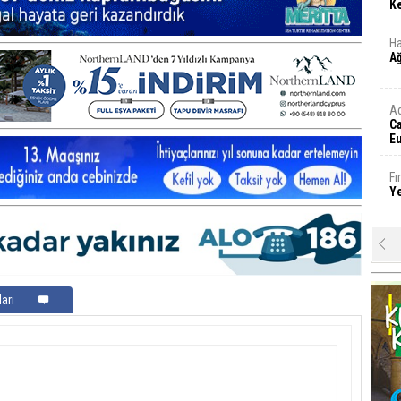
Ke
Ha
A
A
C
Eu
Tü
y
Fı
Y
E
Ba
iş
arı
Ar
2
Fa
S