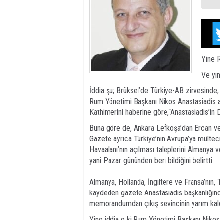
Yine R
Ve yin
İddia şu; Brüksel’de Türkiye-AB zirvesinde,
Rum Yönetimi Başkanı Nikos Anastasiadis a
Kathimerini haberine göre,“Anastasiadis’in 
Buna göre de, Ankara Lefkoşa’dan Ercan ve 
Gazete ayrıca Türkiye’nin Avrupa’ya mülteci
Havaalanı’nın açılması taleplerini Almanya
yani Pazar gününden beri bildiğini belirtti.
Almanya, Hollanda, İngiltere ve Fransa’nın, T
kaydeden gazete Anastasiadis başkanlığındak
memorandumdan çıkış sevincinin yarım kaldı
Yine iddia o ki,Rum Yönetimi Başkanı Nikos 