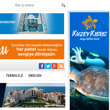
C
yor
azırlığı
K
TEKNOLOJİ
ENGLISH
Çevriliyor"
alması en temel
 Anlatmalıyız”
 Festival