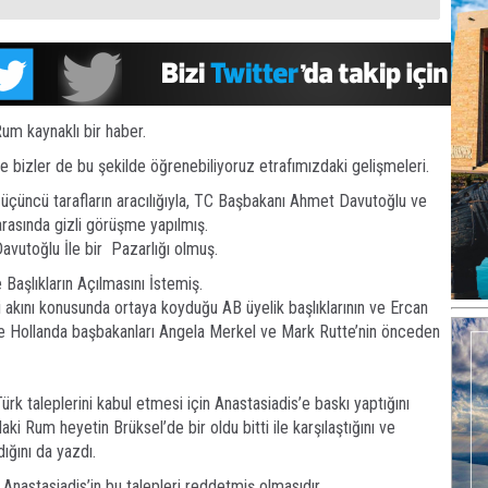
um kaynaklı bir haber.
e bizler de bu şekilde öğrenebiliyoruz etrafımızdaki gelişmeleri.
 üçüncü tarafların aracılığıyla, TC Başbakanı Ahmet Davutoğlu ve
rasında gizli görüşme yapılmış.
Davutoğlu İle bir Pazarlığı olmuş.
Başlıkların Açılmasını İstemiş.
 akını konusunda ortaya koyduğu AB üyelik başlıklarının ve Ercan
 ve Hollanda başbakanları Angela Merkel ve Mark Rutte’nin önceden
ürk taleplerini kabul etmesi için Anastasiadis’e baskı yaptığını
i Rum heyetin Brüksel’de bir oldu bitti ile karşılaştığını ve
ğını da yazdı.
Anastasiadis’in bu talepleri reddetmiş olmasıdır.