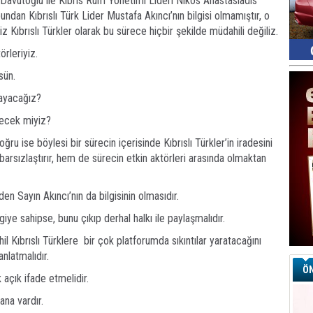
Davutoğlu ile Kıbrıs Rum Yönetimi Lideri Nikos Anastasiadis
dan Kıbrıslı Türk Lider Mustafa Akıncı’nın bilgisi olmamıştır, o
Kıbrıslı Türkler olarak bu sürece hiçbir şekilde müdahili değiliz.
rleriyiz.
sün.
layacağız?
ecek miyiz?
ğru ise böylesi bir sürecin içerisinde Kıbrıslı Türkler’in iradesini
barsızlaştırır, hem de sürecin etkin aktörleri arasında olmaktan
n Sayın Akıncı’nın da bilgisinin olmasıdır.
ye sahipse, bunu çıkıp derhal halkı ile paylaşmalıdır.
Kıbrıslı Türklere bir çok platforumda sıkıntılar yaratacağını
nlatmalıdır.
ÖN
açık ifade etmelidir.
ana vardır.