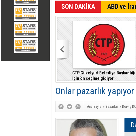
SON DAKİKA
ABD ve İran
CTP Güzelyurt Belediye Başkanlığı
için ön seçime gidiyor
Onlar pazarlık yapıyor
Ana Sayfa
»
Yazarlar
»
Derviş D
D