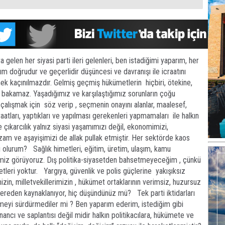
ra gelen her siyasi parti ileri gelenleri, ben istadiğimi yaparım, her
ım doğrudur ve geçerlidir düşüncesi ve davranışı ile icraatını
 kaçınılmazdır. Gelmiş geçmiş hükümetlerin hiçbiri, ötekine,
 bakamaz. Yaşadığımız ve karşılaştığımız sorunların çoğu
a çalışmak için söz verip , seçmenin onayını alanlar, maalesef,
aatları, yaptıkları ve yapılması gerekenleri yapmamaları ile halkın
 ve çıkarcılık yalnız siyasi yaşamımızı değil, ekonomimizi,
tizam ve aşayişimizi de allak pullak etmiştir. Her sektörde kaos
olurum? Sağlık himetleri, eğitim, üretim, ulaşım, kamu
pimiz görüyoruz. Dış politika-siyasetden bahsetmeyeceğim , çünkü
etleri yoktur. Yargıya, güvenlik ve polis güçlerine yakışıksız
zin, milletvekillerimizin , hükümet ortaklarının verimsiz, huzursuz
nereden kaynaklanıyor, hiç düşündünüz mü? Tek parti iktidarları
ümeyi sürdürmediler mi ? Ben yaparım ederim, istediğim gibi
nancı ve saplantısı değil midir halkın politikacılara, hükümete ve