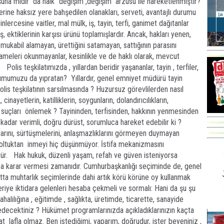
una mıdır da halk “değişim ,değişim” arzusu ile hareketlenmiştir?
ine haksız yere bahşedilen olanakları, serveti, avantajlı durumu
ercesine vaitler, mal mülk, iş, tayin, terfi, ganimet dağıtanlar
ektiklerinin karşısı ürünü toplamışlardır. Ancak, hakları yenen,
mukabil alamayan, ürettiğini satamayan, sattığının parasını
ameleri okunmayanlar, kesinlikle ve de haklı olarak, mevcut
olis teşkilatımızda , yıllardan beridir yaşananlar, tayin , terfiler,
kurumumuzu da yıpratan? Yıllardır, genel emniyet müdürü tayin
is teşkilatının sarsılmasında ? Huzursuz görevlilerden nasıl
inayetlerin, katilliklerin, soygunların, dolandırıcılıkların,
, suçları önlemek ? Tayininden, terfisinden, hakkının yenmesinden
kadar verimli, doğru dürüst, sorumluca hareket edebilir ki ?
zlıklarını, sürtüşmelerini, anlaşmazlıklarını görmeyen duymayan
oltuktan inmeyi hiç düşünmüyor. İstifa mekanizmasını
tür. Hak hukuk, düzenli yaşam, refah ve güven isteniyorsa
ıca karar vermesi zamanıdır. Cumhurbaşkanlığı seçiminde de, genel
atta muhtarlık seçimlerinde dahi artık körü körüne oy kullanmak
riye iktidara gelenleri hesaba çekmeli ve sormalı: Hani da şu şu
pahalılığına , eğitimde , sağlıkta, üretimde, ticarette, sanayide
alledecektiniz ? Hükümet programlarınızda açıkladıklarınızın kaçta
aat lafla olmaz. Ben istediğimi, yaparım, doğrudur, ister beyeniniz ,