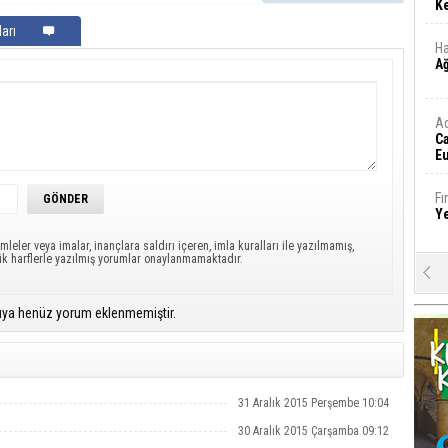
Ke
arı
Ha
A
A
C
Eu
Tü
y
Fı
Y
mleler veya imalar, inançlara saldırı içeren, imla kuralları ile yazılmamış,
ük harflerle yazılmış yorumlar onaylanmamaktadır.
E
Ba
iş
ıya henüz yorum eklenmemiştir.
Ar
2
31 Aralık 2015 Perşembe 10:04
Fa
30 Aralık 2015 Çarşamba 09:12
S