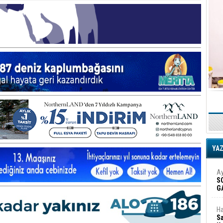
YA
Ay
S
G
D
Ha
Sa