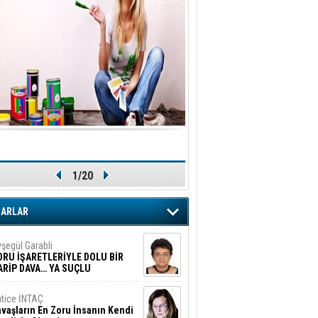
1/20
ZARLAR
şegül Garabli
ORU İŞARETLERİYLE DOLU BİR
ARİP DAVA… YA SUÇLU
EĞİLSE???
tice İNTAÇ
vaşların En Zoru İnsanın Kendi