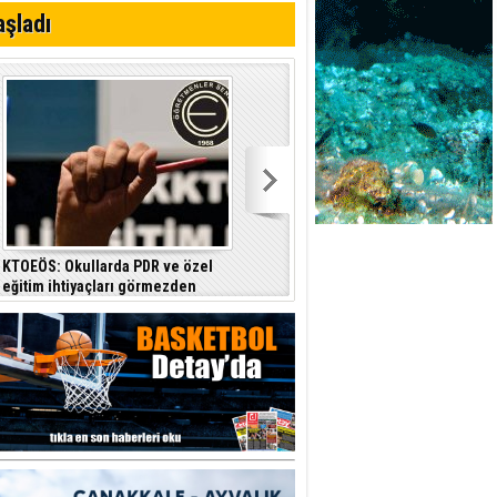
aşladı
KTOEÖS: Okullarda PDR ve özel
Basın-Sen: Sistem çöktü, ülkenin
eğitim ihtiyaçları görmezden
ihtiyacı halktan yana bir yönetim
geliniyor
anlayışıdır
a