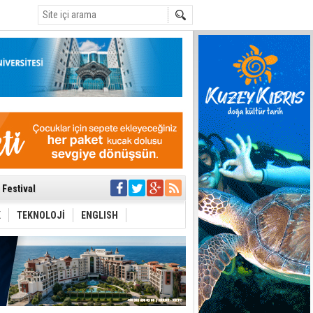
C
 Anlatmalıyız”
 Festival
i Anayasa
yaşamını yitirdi
K
TEKNOLOJİ
ENGLISH
ar
ezden geliniyor
bir yönetim
ıya kalınmaması
ı yönetim