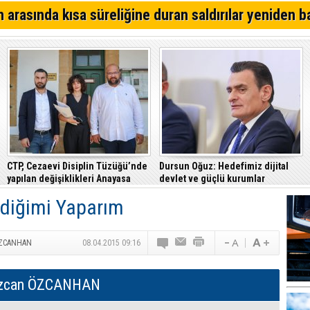
YDP'den Lefkoşa'da iddialı aday
 arasında kısa süreliğine duran saldırılar yeniden b
Lefkoşa'da bugün iki saatlik elektrik kesintisi yapılacak
Mağusa'da kim önde? İşte son anket sonuçları...
CTP, Cezaevi Disiplin Tüzüğü’nde
Dursun Oğuz: Hedefimiz dijital
yapılan değişiklikleri Anayasa
devlet ve güçlü kurumlar
Mahkemesi’ne taşıdı
tediğimi Yaparım
ZCANHAN
08.04.2015 09:16
zcan ÖZCANHAN