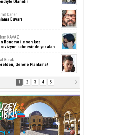
ndiyle Olanıdır
mit Caner
ğlama Duvarı
dem KAVAZ
an Bonomo ile son kez
rovizyon sahnesinde yer alan
rkiye 10 yıl aradan sonra
eniden yarışmaya dönecek mi?
rat Borak
erelden, Genele Planlama!
1
2
3
4
5
rkut YILMABAŞAR
yrak tartışmaları ve ihalesiz
ler!
if Alasya
015 SONRASI VE AKINCI.
tma Baysal
URLAR İÇİ’NDE KOLAYDIR ÖLMEK