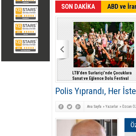
SON DAKİKA
ABD ve İran
LTB’den Surlariçi’nde Çocuklara
Sanat ve Eğlence Dolu Festival
Polis Yıprandı, Her İs
Ana Sayfa
»
Yazarlar
»
Özcan Ö
Ö