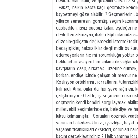
devlete olan inanç ve güvenini sarsan ? Boş
Fakat, halkın kaçta kaçı, geçmişte kendiler
kaybetmeyi göze alabilir ? Seçmenlerin , binl
yıllarca semeresini görmüş, seçim kazanmış, 
gasbedilen, işsiz güçsüz kalan, eşdeğerine 
devletten alamayan, ihale dağıtımlarında es
düzenin-gidişatın değişmesini istemektedir. P
becayişlikler, haksızlıklar değil midir bu 
edemeyenlerin hiç mi sorumluluğu yoktur pol
beklenebilir asayişi tam anlamı ile sağlamak, c
kavgaların, gasp, sirkat vs. üzerine gitmek
korkan, endişe içinde çalışan bir memur ne 
Koalisyon ortaklarını , icraatlarını, tutarsı
kalmadı. Ama, onlar da, her şeye rağmen, k
çalıştırmıyor. O halde, iş, seçmene düşmüş
seçmenin kendi kendini sorgulayarak, akıll
milletvekili seçimlerinde de, belediye ve h
lüksü kalmamıştır. Sorunları çözmek vaatle
sorunları halledecektiniz , işsizliğe , hayat 
yaşanan tıkanıklıkları eksikleri, sorunları h
kaçını gerçekleştirdiniz ? Halk yararına icr