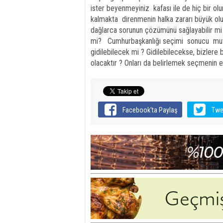
ister beyenmeyiniz kafası ile de hiç bir ol
kalmakta direnmenin halka zararı büyük olur.
dağlarca sorunun çözümünü sağlayabilir
mi? Cumhurbaşkanlığı seçimi sonucu mutlak
gidilebilecek mi ? Gidilebilecekse, bizlere b
olacaktır ? Onları da belirlemek seçmenin el
Facebook'ta Paylaş
Twe