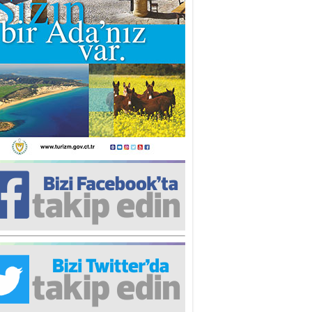
iz TUNCEL
öz göre göre…
ner ULUTAŞ
şallah St. Lois ile Hakkaido
ası gibi olmayız !...
i KİŞMİR
IRSAT VE KORKU
rgut ÇALICI
i Lakırdı da benden!
d. Doç. Ercan HOŞKARA
atırım Yapmazsan Var Olamazsın:
edefteki Kurum Kıb-Tek
na Sarro
şıma gelen skandal olayı