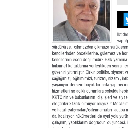
İktida
yaptığ
sürdürürse, çıkmazdan çıkmaza sürüklenmek
kendilerinden öncekilerine, gülemez ve hor
kendilerinin eseri değil midir? Halk yararın
hükümet koltuklarına yerleştikden sonra, icr
güvenini yitirmiştir. Çirkin politika, siyaset
sağlığımızı, eğitimimizi, turizmi, nizam , in
yaşanıyor dersem büyük bir hata yapmış mı 
hizmetleri ne acıklı durumlara sokuldu he
KKTC nin ve bakanlarının dış işleri ve siyas
eleştirilere tanık olmuyor muyuz ? Meclisimi
ve hatalı çalışmaları/çalışmamaları acaba 
da, koalisyon hükümetleri de ayni yolu yür
çalışırım, yaptıklarım doğrudur düşüncesi, i