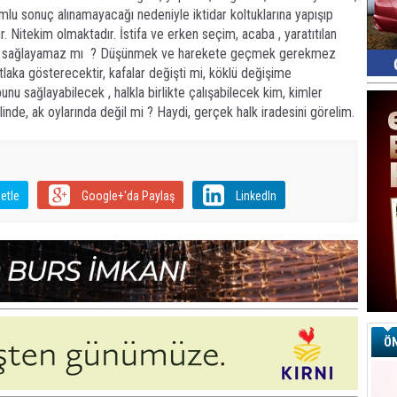
umlu sonuç alınamayacağı nedeniyle iktidar koltuklarına yapışıp
 Nitekim olmaktadır. İstifa ve erken seçim, acaba , yaratıtılan
 mi sağlayamaz mı ? Düşünmek ve harekete geçmek gerekmez
a gösterecektir, kafalar değişti mi, köklü değişime
unu sağlayabilecek , halkla birlikte çalışabilecek kim, kimler
inde, ak oylarında değil mi ? Haydi, gerçek halk iradesini görelim.
etle
Google+'da Paylaş
LinkedIn
ÖN