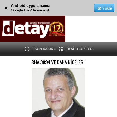
Android uygulamamız
Yükle
Google Play'de mevcut
SON DAKİKA
KATEGORİLER
RHA 3894 VE DAHA NİCELERİ!