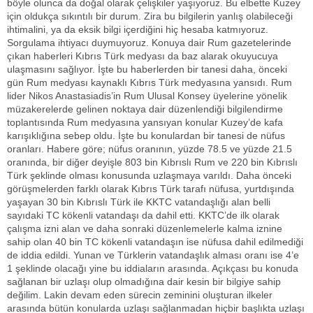
böyle olunca da doğal olarak çelişkiler yaşıyoruz. Bu elbette Kuzey
için oldukça sıkıntılı bir durum. Zira bu bilgilerin yanlış olabileceği
ihtimalini, ya da eksik bilgi içerdiğini hiç hesaba katmıyoruz.
Sorgulama ihtiyacı duymuyoruz. Konuya dair Rum gazetelerinde
çıkan haberleri Kıbrıs Türk medyası da baz alarak okuyucuya
ulaşmasını sağlıyor. İşte bu haberlerden bir tanesi daha, önceki
gün Rum medyası kaynaklı Kıbrıs Türk medyasına yansıdı. Rum
lider Nikos Anastasiadis’in Rum Ulusal Konsey üyelerine yönelik
müzakerelerde gelinen noktaya dair düzenlendiği bilgilendirme
toplantısında Rum medyasına yansıyan konular Kuzey’de kafa
karışıklığına sebep oldu. İşte bu konulardan bir tanesi de nüfus
oranları. Habere göre; nüfus oranının, yüzde 78.5 ve yüzde 21.5
oranında, bir diğer deyişle 803 bin Kıbrıslı Rum ve 220 bin Kıbrıslı
Türk şeklinde olması konusunda uzlaşmaya varıldı. Daha önceki
görüşmelerden farklı olarak Kıbrıs Türk tarafı nüfusa, yurtdışında
yaşayan 30 bin Kıbrıslı Türk ile KKTC vatandaşlığı alan belli
sayıdaki TC kökenli vatandaşı da dahil etti. KKTC’de ilk olarak
çalışma izni alan ve daha sonraki düzenlemelerle kalma iznine
sahip olan 40 bin TC kökenli vatandaşın ise nüfusa dahil edilmediği
de iddia edildi. Yunan ve Türklerin vatandaşlık alması oranı ise 4’e
1 şeklinde olacağı yine bu iddiaların arasında. Açıkçası bu konuda
sağlanan bir uzlaşı olup olmadığına dair kesin bir bilgiye sahip
değilim. Lakin devam eden sürecin zeminini oluşturan ilkeler
arasında bütün konularda uzlaşı sağlanmadan hiçbir başlıkta uzlaşı