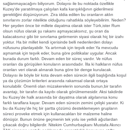
sağlanmayacağını biliyorum. Dolayısı ile bu noktada özellikle
Kuzey’de yaratılmaya çalışılan kafa karışıklığının giderilmesi
gerektiğini düşünüyorum. Zira iddia edilen bu oranların aklın
sınırlarını zorlar nitelikte olduğunu rahatlıkla söyleyebilirim. Neden?
Her şeyden önce bir millete dayatma olarak ister Türk,ister Rum
olsun nüfus olarak şu rakamı aşmayacaksınız, şu oran da
kalacaksınız gibi bir sınırlama getirmenin siyasi olarak hiç bir izahı
yoktur. Ha bir millet kendi içerisinde belli nedenlerden dolayı
nüfusunu planlayabilir. Ya artırmak için teşvik eder.Ya mevcudu
aşmamak için teşvik eder, buna göre politikalar uygular. Ancak
burada durum farklı. Devam eden bir süreç vardır. Ve nüfus
oranları da görüşülen konuların arasındadır. İlla ki halkların nüfus
oranları veri olarak alınarak buna göre bir denge kurulacak.
Dolayısı ile böyle bir kota devam eden sürecin ilgili başlığında koşul
ya da çözümün kriterleri arasında rakamsal olarak ortaya
konulabilir. Önemli olan müzakerelerin sonunda bunun,bir tarafın
avantajı, bir tarafın da kayıbı olarak görülmemesidir. Aksi takdirde
bu Kuzey’de halk arasında bir dayatma olarak algılanırsa konu
farklı taraflara kayar. Devam eden sürecin zemini çelişki yaratır. Ki
bu da Kuzey’de hiç bir şartta çözümü desteklemeyen grupların
süreci proveke etmek için kullanacakları bir malzeme haline
dönüşür. Bunun önüne geçmenin tek yolu ise yetkili ağızlardan
çıkacak doğru bilgilerdir. Nitekim Cumhurbaşkanı Mustafa Akıncı