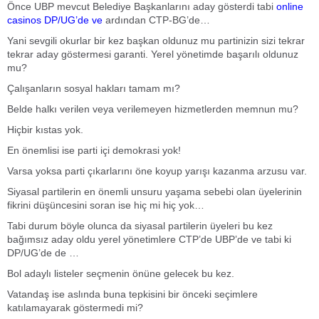
Önce UBP mevcut Belediye Başkanlarını aday gösterdi tabi
online
casinos DP/UG’de ve
ardından CTP-BG’de…
Yani sevgili okurlar bir kez başkan oldunuz mu partinizin sizi tekrar
tekrar aday göstermesi garanti. Yerel yönetimde başarılı oldunuz
mu?
Çalışanların sosyal hakları tamam mı?
Belde halkı verilen veya verilemeyen hizmetlerden memnun mu?
Hiçbir kıstas yok.
En önemlisi ise parti içi demokrasi yok!
Varsa yoksa parti çıkarlarını öne koyup yarışı kazanma arzusu var.
Siyasal partilerin en önemli unsuru yaşama sebebi olan üyelerinin
fikrini düşüncesini soran ise hiç mi hiç yok…
Tabi durum böyle olunca da siyasal partilerin üyeleri bu kez
bağımsız aday oldu yerel yönetimlere CTP’de UBP’de ve tabi ki
DP/UG’de de …
Bol adaylı listeler seçmenin önüne gelecek bu kez.
Vatandaş ise aslında buna tepkisini bir önceki seçimlere
katılamayarak göstermedi mi?