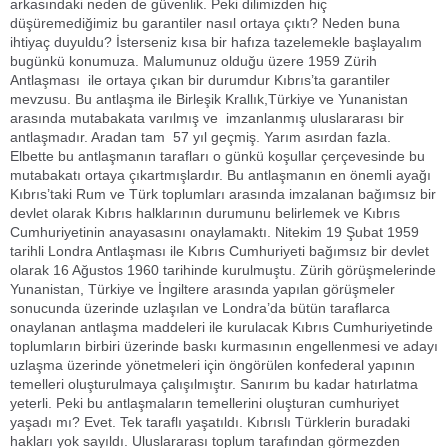
arkasındaki neden de güvenlik. Peki dilimizden hiç
düşüremediğimiz bu garantiler nasıl ortaya çıktı? Neden buna
ihtiyaç duyuldu? İsterseniz kısa bir hafıza tazelemekle başlayalım
bugünkü konumuza. Malumunuz olduğu üzere 1959 Zürih
Antlaşması ile ortaya çıkan bir durumdur Kıbrıs’ta garantiler
mevzusu. Bu antlaşma ile Birleşik Krallık,Türkiye ve Yunanistan
arasında mutabakata varılmış ve imzanlanmış uluslararası bir
antlaşmadır. Aradan tam 57 yıl geçmiş. Yarım asırdan fazla.
Elbette bu antlaşmanın tarafları o günkü koşullar çerçevesinde bu
mutabakatı ortaya çıkartmışlardır. Bu antlaşmanın en önemli ayağı
Kıbrıs’taki Rum ve Türk toplumları arasında imzalanan bağımsız bir
devlet olarak Kıbrıs halklarının durumunu belirlemek ve Kıbrıs
Cumhuriyetinin anayasasını onaylamaktı. Nitekim 19 Şubat 1959
tarihli Londra Antlaşması ile Kıbrıs Cumhuriyeti bağımsız bir devlet
olarak 16 Ağustos 1960 tarihinde kurulmuştu. Zürih görüşmelerinde
Yunanistan, Türkiye ve İngiltere arasında yapılan görüşmeler
sonucunda üzerinde uzlaşılan ve Londra’da bütün taraflarca
onaylanan antlaşma maddeleri ile kurulacak Kıbrıs Cumhuriyetinde
toplumların birbiri üzerinde baskı kurmasının engellenmesi ve adayı
uzlaşma üzerinde yönetmeleri için öngörülen konfederal yapının
temelleri oluşturulmaya çalışılmıştır. Sanırım bu kadar hatırlatma
yeterli. Peki bu antlaşmaların temellerini oluşturan cumhuriyet
yaşadı mı? Evet. Tek taraflı yaşatıldı. Kıbrıslı Türklerin buradaki
hakları yok sayıldı. Uluslararası toplum tarafından görmezden