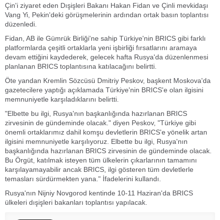
Çin'i ziyaret eden Dışişleri Bakanı Hakan Fidan ve Çinli mevkidaşı
Vang Yi, Pekin'deki görüşmelerinin ardından ortak basın toplantısı
düzenledi.
Fidan, AB ile Gümrük Birliği'ne sahip Türkiye'nin BRICS gibi farklı
platformlarda çeşitli ortaklarla yeni işbirliği fırsatlarını aramaya
devam ettiğini kaydederek, gelecek hafta Rusya'da düzenlenmesi
planlanan BRICS toplantısına katılacağını belirtti.
Öte yandan Kremlin Sözcüsü Dmitriy Peskov, başkent Moskova'da
gazetecilere yaptığı açıklamada Türkiye'nin BRICS'e olan ilgisini
memnuniyetle karşıladıklarını belirtti.
"Elbette bu ilgi, Rusya'nın başkanlığında hazırlanan BRICS
zirvesinin de gündeminde olacak." diyen Peskov, "Türkiye gibi
önemli ortaklarımız dahil komşu devletlerin BRICS'e yönelik artan
ilgisini memnuniyetle karşılıyoruz. Elbette bu ilgi, Rusya'nın
başkanlığında hazırlanan BRICS zirvesinin de gündeminde olacak.
Bu Örgüt, katılmak isteyen tüm ülkelerin çıkarlarının tamamını
karşılayamayabilir ancak BRICS, ilgi gösteren tüm devletlerle
temasları sürdürmekten yana." İfadelerini kullandı.
Rusya'nın Nijniy Novgorod kentinde 10-11 Haziran'da BRICS
ülkeleri dışişleri bakanları toplantısı yapılacak.