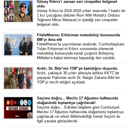
Güney Kıbrıs’ı sarsan seri cinayetler belgesel
oldu
Güney Kıbrıs’ta 2016-2018 yılları arasında 7 kadın ile
1 kız çocuğunu öldüren Rum Milli Muhafız Ordusu
Teğmeni Nikos Metaxas’ın işlediği seri cinayetler
belgesel oldu.
Fileleftheros: Erhürman metodoloji konusunda
BM’yi ikna etti
Fileleftheros’ta yayımlanan analizde, Cumhurbaşkanı
Tufan Erhürman’ın Kıbrıs sorununda izlenecek
metodoloji konusunda kendi çizgisini Birleşmiş
Milletler’e kabul ettirmeyi başardığı ileri sürüldü.
Arıklı, Dr. Bibi’nin YDP’ye katıldığını duyurdu
Arıklı, yaklaşık 30 yıldır ailesiyle birlikte KKTC’de
yaşayan Pakistan asıllı Dr. Nargis Zakaria Bibi’nin
YDP’yi tercih ettiğini açıkladı.
Seçime doğru... Meclis 17 Ağustos haftasında
olağanüstü toplantıya çağrılacak!
Seçime doğru... Edinilen bilgilere göre Cumhuriyet
Meclisi 17 Ağustos haftasında olağanüstü toplantıya
çağrılacak ve erken Milletvekilliği Genel Seçimi ile
ilgili yasalar görüşülecek.