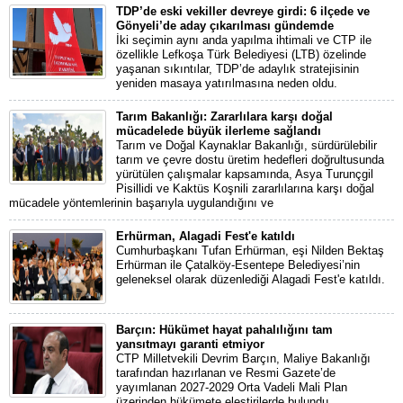
TDP’de eski vekiller devreye girdi: 6 ilçede ve
Gönyeli’de aday çıkarılması gündemde
İki seçimin aynı anda yapılma ihtimali ve CTP ile
özellikle Lefkoşa Türk Belediyesi (LTB) özelinde
yaşanan sıkıntılar, TDP’de adaylık stratejisinin
yeniden masaya yatırılmasına neden oldu.
Tarım Bakanlığı: Zararlılara karşı doğal
mücadelede büyük ilerleme sağlandı
Tarım ve Doğal Kaynaklar Bakanlığı, sürdürülebilir
tarım ve çevre dostu üretim hedefleri doğrultusunda
yürütülen çalışmalar kapsamında, Asya Turunçgil
Pisillidi ve Kaktüs Koşnili zararlılarına karşı doğal
mücadele yöntemlerinin başarıyla uygulandığını ve
Erhürman, Alagadi Fest'e katıldı
Cumhurbaşkanı Tufan Erhürman, eşi Nilden Bektaş
Erhürman ile Çatalköy-Esentepe Belediyesi’nin
geleneksel olarak düzenlediği Alagadi Fest'e katıldı.
Barçın: Hükümet hayat pahalılığını tam
yansıtmayı garanti etmiyor
CTP Milletvekili Devrim Barçın, Maliye Bakanlığı
tarafından hazırlanan ve Resmi Gazete’de
yayımlanan 2027-2029 Orta Vadeli Mali Plan
üzerinden hükümete eleştirilerde bulundu.