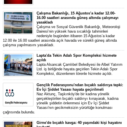
Çalışma Bakanlığı, 15 Ağustos’a kadar 12.00-
16.00 saatleri arasında güneş altında çalışmayı
yasakladı
Çalışma ve Sosyal Güvenlik Bakanlığı, Meteoroloji
Dairesi’nin yüksek hava sıcaklığı tahminleri
nedeniyle bugünden itibaren 15 Ağustos’a kadar
12.00 ile 16.00 saatleri arasında açık havada ve sürekli güneş altında
çalışma yapılmasını yasakladı.
Lapta'da Tekin Adalı Spor Kompleksi hizmete
açıldı
Lapta Alsancak Çamlıbel Belediyesi ile Albel Yatırım
Ltd. iş birliğinde hayata geçirilen Tekin Adalı Spor
Kompleksi, düzenlenen törenle hizmete açıldı.
Gençlik Federasyonu'ndan bıçaklı saldırıya tepki:
Ev İçi Şiddet Yasası hayata geçirilmeli
Naz Aktunç, Taşkınköy'de bir kadına yönelik
gerçekleştirilen bıçaklı saldırıyı kınayarak, kadına
yönelik şiddetin önlenmesi için Ev İçi Şiddet
Yasası'nın gecikmeksizin yürürlüğe konulması
çağrısında bulundu.
Girne'de bıçaklı kavga: 40 yaşındaki kişi hayatını