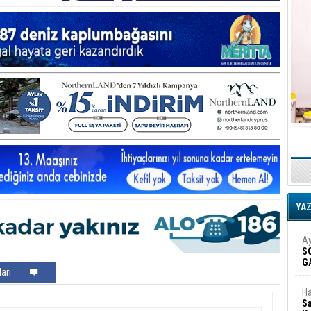
YA
Ay
S
G
arı
D
Ha
Sa