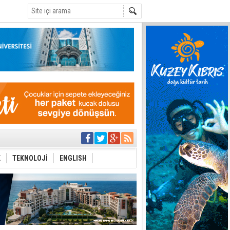
C
ı yönetim
K
TEKNOLOJİ
ENGLISH
eri arasında
i Şiddet Yasası
ti
i