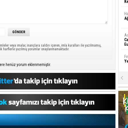
Ke
Ha
A
A
C
Eu
mleler veya imalar, inançlara saldırı içeren, imla kuralları ile yazılmamış,
Tü
ük harflerle yazılmış yorumlar onaylanmamaktadır.
y
Fı
Y
ere henüz yorum eklenmemiştir.
E
Ba
iş
Ar
2
Fa
S