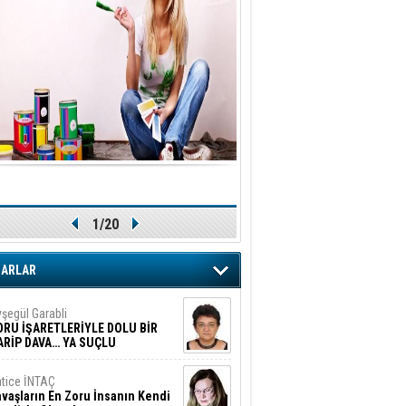
1/20
ZARLAR
şegül Garabli
ORU İŞARETLERİYLE DOLU BİR
ARİP DAVA… YA SUÇLU
EĞİLSE???
tice İNTAÇ
vaşların En Zoru İnsanın Kendi