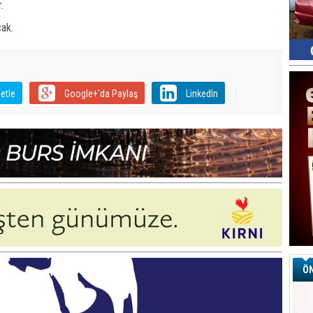
.
ak.
etle
Google+'da Paylaş
LinkedIn
ÖN