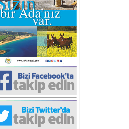
iz TUNCEL
öz göre göre…
ner ULUTAŞ
şallah St. Lois ile Hakkaido
ası gibi olmayız !...
i KİŞMİR
IRSAT VE KORKU
rgut ÇALICI
i Lakırdı da benden!
d. Doç. Ercan HOŞKARA
atırım Yapmazsan Var Olamazsın:
edefteki Kurum Kıb-Tek
na Sarro
şıma gelen skandal olayı