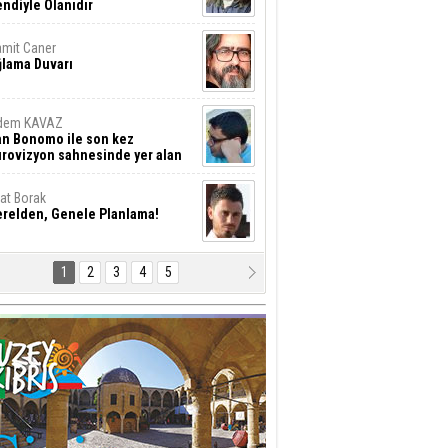
ndiyle Olanıdır
mit Caner
ğlama Duvarı
dem KAVAZ
an Bonomo ile son kez
rovizyon sahnesinde yer alan
rkiye 10 yıl aradan sonra
eniden yarışmaya dönecek mi?
rat Borak
erelden, Genele Planlama!
1
2
3
4
5
rkut YILMABAŞAR
yrak tartışmaları ve ihalesiz
ler!
if Alasya
015 SONRASI VE AKINCI.
tma Baysal
URLAR İÇİ’NDE KOLAYDIR ÖLMEK