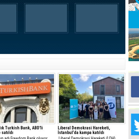
Ed
G
Ta
İn
Ad
Al
F
Tu
İk
Yr
Y
H
llık Turkish Bank, ABD'li
Liberal Demokrasi Hareketi,
Ra
 satıldı
İstanbul’da kampa katıldı
Ba
ın adı Freedom Bank oluyor
Liberal Demokrasi Hareketi (LDH)