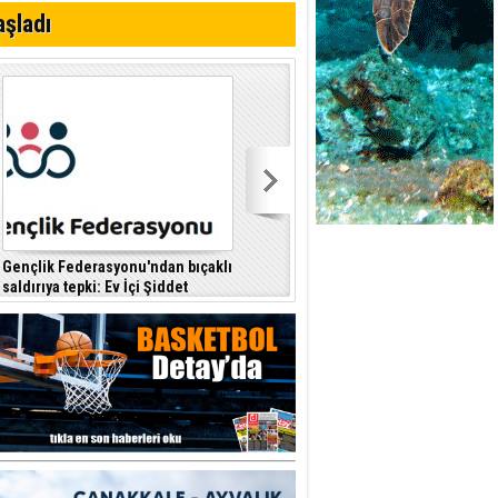
aşladı
 planlayan
Gençlik Federasyonu'ndan bıçaklı
Kıbrıs Türk Polis Mensupları
saldırıya tepki: Ev İçi Şiddet
Derneği, CTP’yi ziyaret etti
F
Yasası hayata geçirilmeli