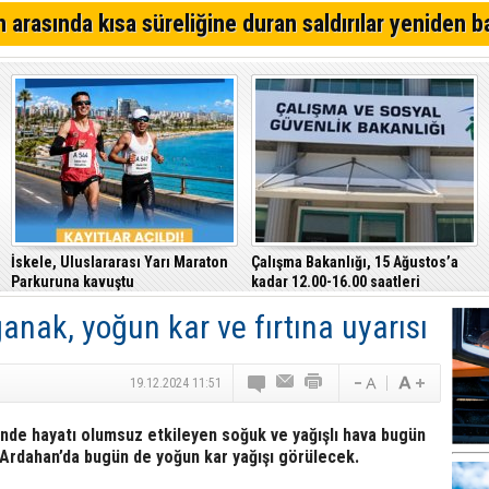
64. Geleneksel Mehmetçik Üzüm Festivali başladı
 arasında kısa süreliğine duran saldırılar yeniden b
Özersay, DAÜ-SEN yetkilileriyle bir araya geldi
Çeler: Yükseköğretimde günü kurtaran değil, geleceği
politikalara ihtiyaç var
İskele, Uluslararası Yarı Maraton
Çalışma Bakanlığı, 15 Ağustos’a
Parkuruna kavuştu
kadar 12.00-16.00 saatleri
arasında güneş altında çalışmayı
anak, yoğun kar ve fırtına uyarısı
yasakladı
19.12.2024 11:51
nde hayatı olumsuz etkileyen soğuk ve yağışlı hava bugün
e Ardahan’da bugün de yoğun kar yağışı görülecek.