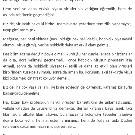
biz de öğrendik, vallahi da billahi da bilmiyorduk…
Hem yeni ve daha etkisiz piyasa virüslerinin varlığını öğrendik, hem de
aslında tehlikenin geçmediğini…
Biz de, virüscük baktı ki bizim memlekette yeterince temizlik yapamıyor,
uçup gitti sanmıştık.
Meğerse, her nasıl olduysa (nasıl olduğu pek belli değil), hobbidik piyasadaki
ölümcül virüs gitmiş, yerine hobbidik daha az etkili olanı gelmiş…
İşte bilim adamı dediğin böyle olmalı, kurduğu her cümle, arada bir istisnalar
da olsa, dört kelimeyi geçmemeli, önce hobbidik virüsün piyasasını ifşa
etmeli, sonra da hobbidik piyasadaki etkili ve daha az etkili olan virüsleri
birbirinden güzelce ayırmalı, sonra da aman ha, korunun, aksi takdirde virüs
bizi öldürmek için fırsat kolluyor demeli…
Biz de, ha çok yaşa vallahi, iyi ki de söyledin de öğrendik, kafamız bir türlü
basmıyordu demeliyiz!
Ha, bizim bay profesörün hangi virüsten bahsettiğini de anlamadıysanız,
vallahi kafadan da virüslendiniz demektir, derhal kafanıza biraz sinek ilacı
filan sıkın, alkolle filan yıkayın, bulamazsanız kolonyayı tepeden aşağıya
doğru boca edin, hem virüsten arınırsınız, hem de kafanız tıpkı Düden
şelalesine sokulmuş misali mis gibi serinler…