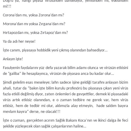
Doğru ya, hangi piyasa virüsünden bahsediyor, yenisinden mi, eskisinden
mi!!!
Corona’dan mı, yoksa Zorona’dan mı?
Morona’dan mı yoksa Zırgana’dan mı?
Hırtapozdan mı, yoksa Zırtapoz’dan mı?
Ya da adı her neyse!
İşte canım, piyasaya hobbidik yeni çıkmış olanından bahsediyor…
Anlayın işte!
Fasulyenin faydalarını yüz defa yazarak bilim adamı olunca ve virüsün etkisini
de “galiba” ile hesaplayınca, virüsün de piyasası anca bu kadar olur…
Şimdi gelelim esas meseleye; lafın sadece işine geldiği tarafını anlayan bizim
ahali, tutar da “bakın işte bilim kurulu profesörü bu piyasaya çıkan yeni virüs
fazla etkili değilmiş diyor, zaten önlemleri de gevşettiler, demek ki piyasadaki
virüs artık etkisiz olanından, e o zaman tedbire ne gerek var, hem virüs
etkisiz, hem de tedbir mi olur, aklımızla alay etmeyin, hade saldım bayıra
mevlam kayıra” derse, ne olacak!!!
İşte o zaman, gerçekten acırım Sağlık Bakanı Koca’nın ve ikinci dalga ile feci
şekilde yüzleşecek olan sağlık çalışanlarının haline…