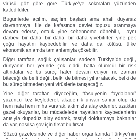
virüsü göz göre göre Türkiye’ye sokmaları yüzünden
katledildiler.
Bugünlerde açılım, saçılım başladı ama ahali duyarsız
davranmaya, ille de kafasında devlet topuzu aranmaya
devam ederse, ortalık yine cehenneme dönebilir, aynı
darbeyi bir daha, bir daha, bir daha yiyebilirler, yine pek
çoğu hayatını kaybedebilir, ve daha da kötüsü, ülke
ekonomik anlamda tam anlamıyla çökebilir.
Diğer taraftan, sağlık çalışanları sadece Türkiye’de değil,
dünyanın her yerinde çok ciddi, hatta ölümcül bir risk
altındalar ve bu süreç halen devam ediyor, ne zaman
biteceği de belli değil, belki de bitmesi yıllar alacak, belki de
bu süreç bitmeden yeni virüslerle tanışacağız.
Yine diğer taraftan diyeceğim, “fasulyenin faydalarını”
yüzüncü kez keşfederek akademik ünvan sahibi olup da
hem nala hem mıha vurarak, aklımızla alay edenler, uzaktan
gazel okuyanlar, bu mücadelede hayatlarını kaybedenlerin
anısıyla düpedüz alay ederek, testiyi doldurmaya bakanlar
da var, nasılsa şov için fırsat bu fırsat...
Sözcü gazetesinde ve diğer haber organlarında Türkiye’nin