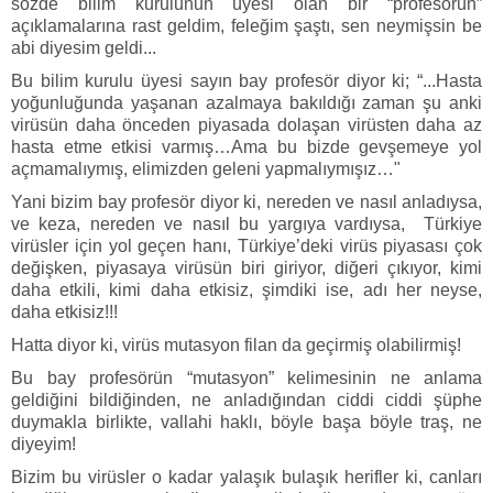
sözde bilim kurulunun üyesi olan bir “profesörün”
açıklamalarına rast geldim, feleğim şaştı, sen neymişsin be
abi diyesim geldi...
Bu bilim kurulu üyesi sayın bay profesör diyor ki; “...H
asta
yoğunluğunda yaşanan azalmaya bakıldığı zaman şu anki
virüsün daha önceden piyasada dolaşan virüsten daha az
hasta etme etkisi varmış…Ama bu bizde gevşemeye yol
açmamalıymış, elimizden geleni yapmalıymışız…"
Yani bizim bay profesör diyor ki, nereden ve nasıl anladıysa,
ve keza, nereden ve nasıl bu yargıya vardıysa, Türkiye
virüsler için yol geçen hanı, Türkiye’deki virüs piyasası çok
değişken, piyasaya virüsün biri giriyor, diğeri çıkıyor, kimi
daha etkili, kimi daha etkisiz, şimdiki ise, adı her neyse,
daha etkisiz!!!
Hatta diyor ki, virüs mutasyon filan da geçirmiş olabilirmiş!
Bu bay profesörün “mutasyon” kelimesinin ne anlama
geldiğini bildiğinden, ne anladığından ciddi ciddi şüphe
duymakla birlikte, vallahi haklı, böyle başa böyle traş, ne
diyeyim!
Bizim bu virüsler o kadar yalaşık bulaşık herifler ki, canları