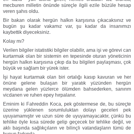
mecburen milletin önünde süreçle ilgili ezile büzüle hesap
veren şahıs oldu.
Bir bakan olarak hergün halkın karşısına çıkacaksınız ve
bugün şu kadar vakamız var, şu kadar da insanımızı
kaybettik diyeceksiniz.
Kolay mı?
Verilen bilgiler istatistiki bilgiler olabilir, ama işi ve görevi can
kurtarmak olan bir sistemin en tepesinde oturan yöneticinin
hergün halkın karşısına çıkıp da bu bilgileri paylaşması, çok
büyük ve sağlam bir yürek ister.
İşi hayat kurtarmak olan biri ortalığı kasıp kavuran ve her
önüne gelene bulaşan bir yaratık yüzünden hergün
meydana gelen yüzlerce ölümden bahsederken, sanırım
vicdanen ve ruhen epey hırpalanır.
Eminim ki Fahreddin Koca, pek göstermese de, bu süreçte
üzerine yüklenen sorumluluktan dolayı geceleri pek
uyuyamamıştır ve uzun süre de uyuyamayacaktır, çünkü bu
tehlike öyle kısa sürede gelip geçecek bir tehlike değil, ve
aklı başında sağlıkçıların ve bilinçli vatandaşların tümü de
bunun farkında.