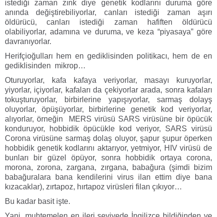
istediği zaman zınk diye genetik kodlarını duruma göre
anında değiştirebiliyorlar, canları istediği zaman aşırı
öldürücü, canları istediği zaman hafiften öldürücü
olabiliyorlar, adamına ve duruma, ve keza “piyasaya” göre
davranıyorlar.
Herifçioğulları hem en gediklisinden politikacı, hem de en
gediklisinden mikrop…
Oturuyorlar, kafa kafaya veriyorlar, masayı kuruyorlar,
yiyorlar, içiyorlar, kafaları da çekiyorlar arada, sonra kafaları
tokuşturuyorlar, birbirlerine yapışıyorlar, sarmaş dolayş
oluyorlar, öpüşüyorlar, birbirlerine genetik kod veriyorlar,
alıyorlar, örneğin MERS virüsü SARS virüsüne bir öpücük
konduruyor, hobbidik öpücükle kod veriyor, SARS virüsü
Corona virüsüne sarmaş dolaş oluyor, şapur şupur öperken
hobbidik genetik kodlarını aktarıyor, yetmiyor, HIV virüsü de
bunları bir güzel öpüyor, sonra hobbidik ortaya corona,
morona, zorona, zargana, zırgana, babağura (şimdi bizim
babağuralara bana kendilerini virus ilan ettim diye bana
kızacaklar), zırtapoz, hırtapoz virüsleri filan çıkıyor…
Bu kadar basit işte.
Yani, muhtemelen en ileri seviyede İngilizce bildiğinden ve