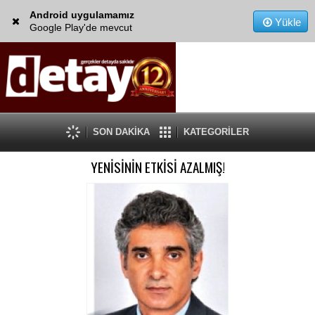
Android uygulamamız
Yükle
Google Play'de mevcut
SON DAKİKA
KATEGORİLER
YENİSİNİN ETKİSİ AZALMIŞ!