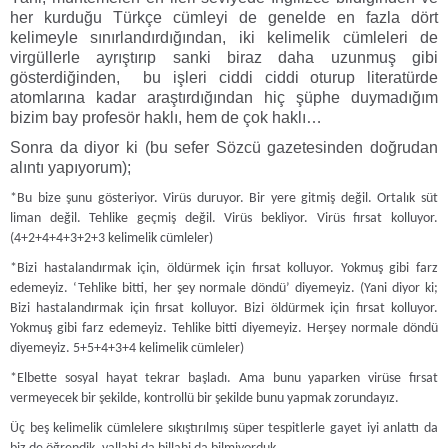
her kurduğu Türkçe cümleyi de genelde en fazla dört
kelimeyle sınırlandırdığından, iki kelimelik cümleleri de
virgüllerle ayrıştırıp sanki biraz daha uzunmuş gibi
gösterdiğinden, bu işleri ciddi ciddi oturup literatürde
atomlarına kadar araştırdığından hiç şüphe duymadığım
bizim bay profesör haklı, hem de çok haklı…
Sonra da diyor ki (bu sefer Sözcü gazetesinden doğrudan
alıntı yapıyorum);
*Bu bize şunu gösteriyor. Virüs duruyor. Bir yere gitmiş değil. Ortalık süt
liman değil. Tehlike geçmiş değil. Virüs bekliyor. Virüs fırsat kolluyor.
(4+2+4+4+3+2+3 kelimelik cümleler)
*Bizi hastalandırmak için, öldürmek için fırsat kolluyor. Yokmuş gibi farz
edemeyiz. ‘Tehlike bitti, her şey normale döndü’ diyemeyiz. (Yani diyor ki;
Bizi hastalandırmak için fırsat kolluyor. Bizi öldürmek için fırsat kolluyor.
Yokmuş gibi farz edemeyiz. Tehlike bitti diyemeyiz. Herşey normale döndü
diyemeyiz. 5+5+4+3+4 kelimelik cümleler)
*Elbette sosyal hayat tekrar başladı. Ama bunu yaparken virüse fırsat
vermeyecek bir şekilde, kontrollü bir şekilde bunu yapmak zorundayız.
Üç beş kelimelik cümlelere sıkıştırılmış süper tespitlerle gayet iyi anlattı da