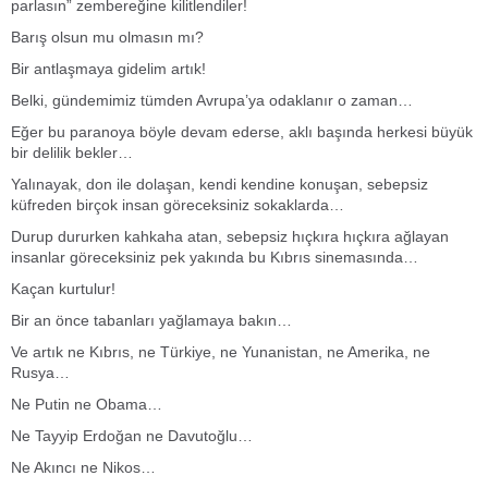
parlasın” zembereğine kilitlendiler!
Barış olsun mu olmasın mı?
Bir antlaşmaya gidelim artık!
Belki, gündemimiz tümden Avrupa’ya odaklanır o zaman…
Eğer bu paranoya böyle devam ederse, aklı başında herkesi büyük
bir delilik bekler…
Yalınayak, don ile dolaşan, kendi kendine konuşan, sebepsiz
küfreden birçok insan göreceksiniz sokaklarda…
Durup dururken kahkaha atan, sebepsiz hıçkıra hıçkıra ağlayan
insanlar göreceksiniz pek yakında bu Kıbrıs sinemasında…
Kaçan kurtulur!
Bir an önce tabanları yağlamaya bakın…
Ve artık ne Kıbrıs, ne Türkiye, ne Yunanistan, ne Amerika, ne
Rusya…
Ne Putin ne Obama…
Ne Tayyip Erdoğan ne Davutoğlu…
Ne Akıncı ne Nikos…