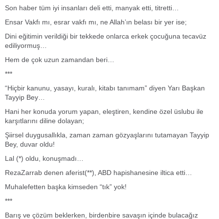
Son haber tüm iyi insanları deli etti, manyak etti, titretti…
Ensar Vakfı mı, esrar vakfı mı, ne Allah’ın belası bir yer ise;
Dini eğitimin verildiği bir tekkede onlarca erkek çocuğuna tecavüz
ediliyormuş…
Hem de çok uzun zamandan beri…
***
“Hiçbir kanunu, yasayı, kuralı, kitabı tanımam” diyen Yarı Başkan
Tayyip Bey…
Hani her konuda yorum yapan, eleştiren, kendine özel üslubu ile
karşıtlarını diline dolayan;
Şiirsel duygusallıkla, zaman zaman gözyaşlarını tutamayan Tayyip
Bey, duvar oldu!
Lal (*) oldu, konuşmadı…
RezaZarrab denen aferist(**), ABD hapishanesine iltica etti…
Muhalefetten başka kimseden “tık” yok!
***
Barış ve çözüm beklerken, birdenbire savaşın içinde bulacağız