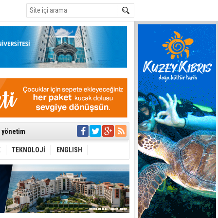
C
ıya kalınmaması
ı yönetim
K
TEKNOLOJİ
ENGLISH
eri arasında
i Şiddet Yasası
ti