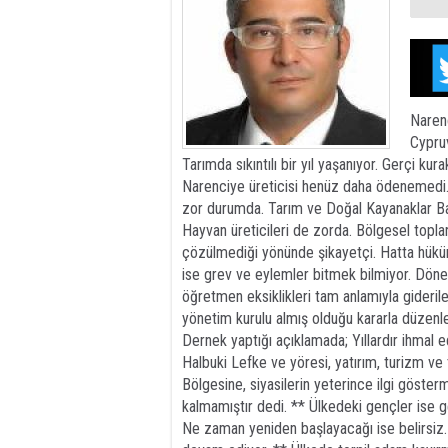
Narenc
Cypru
Tarımda sıkıntılı bir yıl yaşanıyor. Gerçi kura
Narenciye üreticisi henüz daha ödenemedi.
zor durumda. Tarım ve Doğal Kayanaklar Baka
Hayvan üreticileri de zorda. Bölgesel toplant
çözülmediği yönünde şikayetçi. Hatta hüküme
ise grev ve eylemler bitmek bilmiyor. Dönem
öğretmen eksiklikleri tam anlamıyla gideri
yönetim kurulu almış olduğu kararla düzenley
Dernek yaptığı açıklamada; Yıllardır ihmal e
Halbuki Lefke ve yöresi, yatırım, turizm ve
Bölgesine, siyasilerin yeterince ilgi göster
kalmamıştır dedi. ** Ülkedeki gençler ise g
Ne zaman yeniden başlayacağı ise belirsiz. 