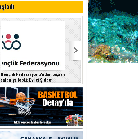
i
aşladı
Gençlik Federasyonu'ndan bıçaklı
Kıbrıs Türk Polis Mensupları
saldırıya tepki: Ev İçi Şiddet
Derneği, CTP’yi ziyaret etti
F
Yasası hayata geçirilmeli