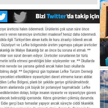
iye üreticisi halen ödenmedi. Ürünlerini çok uzun süre önce
vex’e veren narenciye üreticileri maalesef henüz daha ödenmedi.
klıkla ilgili Türkiye’den alınan katkı ile kuru ziraatçı ödendi ancak
 Güzelyurt ve Lefke bölgesinde üretim yapmaya çalışan üreticiler
nlığı ile Maliye Bakanlığı bir an önce bu soruna el atmalı. **
ılar son sürat devam ediyor. Üreticiler sorunlarının bir türlü
tin istifa etmesi gerektiğini biler söyleyenler var. ** Okullarda
in nerede ise yarısına gelindi ancak halen bazı okullarda
lebilmiş değil. ** Geçtiğimiz gün toplanan Lefke Turizm Derneği
ecekleri etkinliklere siyasetçileri davet etmeme kararı aldılar.
dilen Lefke Bölgesi, planlı bir şekilde geriye götürülmektedir.
 tarım alanlarında çok büyük bir potansiyel taşımaktadır. Lefke
mediklerinden dolayı, bölge insanın siyasete ve siyasetçiye güveni
elecek belirsizliği içerisinde. Kıbrıs görümleri çökmüş durumda.
Eidie gerçi bazı temaslar yapıyor ancak süreçte ciddi tıkanıklık