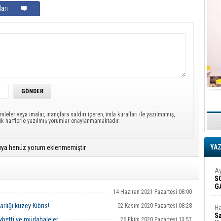
arı
mleler veya imalar, inançlara saldırı içeren, imla kuralları ile yazılmamış,
ük harflerle yazılmış yorumlar onaylanmamaktadır.
YA
ıya henüz yorum eklenmemiştir.
Ay
S
G
14 Haziran 2021 Pazartesi 08:00
D
rlığı kuzey Kıbrıs!
02 Kasım 2020 Pazartesi 08:28
Ha
Sa
ybetti ve müdahaleler...
26 Ekim 2020 Pazartesi 13:57