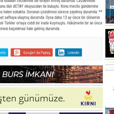
ma iddiaları cezaevine de sirayet etmiş durumda. Cezaevinde
ğunu dün dETAY okuyucuları ile buluştu. Konu meclis gündemine
 ise halen sokakta. Sorunun çözülmesi sürece yayılmış durumda. **
hat safhaya ulaşmış durumda. Oysa daha 13 ay önce bir dönemin
lı Türkler ortaya ciddi bir irade koymuştu. Hükümetin bir an önce
etmesi kaçınılmaz hale gelmiş durumda.
etle
Google+'da Paylaş
LinkedIn