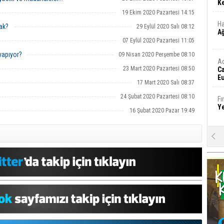
Ke
19 Ekim 2020 Pazartesi 14:15
Ha
cak?
29 Eylül 2020 Salı 08:12
A
07 Eylül 2020 Pazartesi 11:05
yapıyor?
09 Nisan 2020 Perşembe 08:10
A
23 Mart 2020 Pazartesi 08:50
C
Eu
17 Mart 2020 Salı 08:37
Tü
y
24 Şubat 2020 Pazartesi 08:10
Fı
Y
16 Şubat 2020 Pazar 19:49
E
Ba
iş
Ar
2
Fa
S