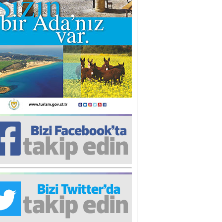
iz TUNCEL
öz göre göre…
ner ULUTAŞ
şallah St. Lois ile Hakkaido
ası gibi olmayız !...
i KİŞMİR
IRSAT VE KORKU
rgut ÇALICI
i Lakırdı da benden!
d. Doç. Ercan HOŞKARA
atırım Yapmazsan Var Olamazsın:
edefteki Kurum Kıb-Tek
na Sarro
şıma gelen skandal olayı