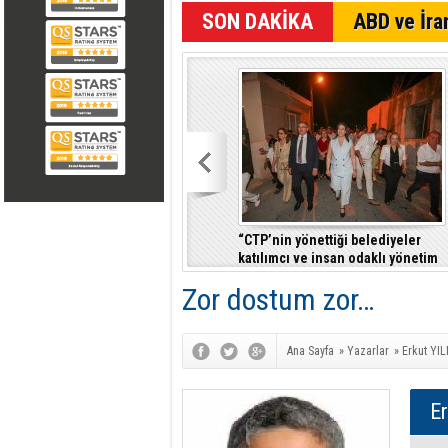
ABD ve İran
“CTP’nin yönettiği belediyeler
katılımcı ve insan odaklı yönetim
anlayışıyla fark yaratıyor”
Zor dostum zor…
Ana Sayfa
»
Yazarlar
»
Erkut YI
E