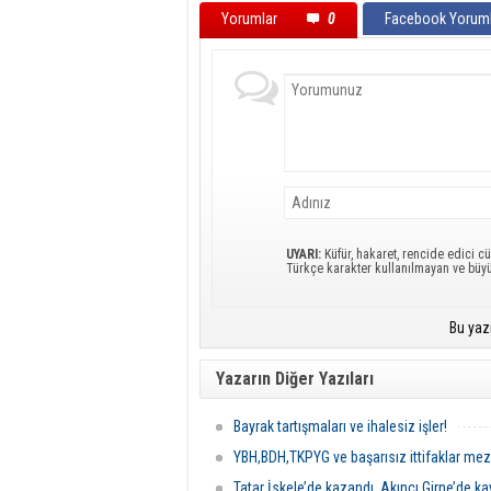
Yorumlar
0
Facebook Yoruml
UYARI:
Küfür, hakaret, rencide edici cü
Türkçe karakter kullanılmayan ve büy
Bu yaz
Yazarın Diğer Yazıları
Bayrak tartışmaları ve ihalesiz işler!
YBH,BDH,TKPYG ve başarısız ittifaklar meza
Tatar İskele’de kazandı, Akıncı Girne’de ka