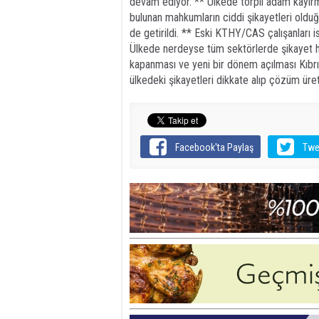
devam ediyor. ** Ülkede torpil adam kayır
bulunan mahkumların ciddi şikayetleri oldu
de getirildi. ** Eski KTHY/CAS çalışanları
Ülkede nerdeyse tüm sektörlerde şikayet 
kapanması ve yeni bir dönem açılması Kıbrıs
ülkedeki şikayetleri dikkate alıp çözüm ür
Facebook'ta Paylaş
Twe