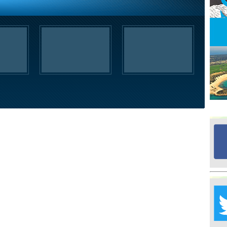
Ed
G
Ta
İn
Ad
Al
F
Tu
İk
Yr
Y
H
Ra
Ba