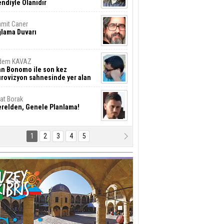
ndiyle Olanıdır
mit Caner
ğlama Duvarı
dem KAVAZ
an Bonomo ile son kez
rovizyon sahnesinde yer alan
rkiye 10 yıl aradan sonra
eniden yarışmaya dönecek mi?
rat Borak
erelden, Genele Planlama!
1
2
3
4
5
rkut YILMABAŞAR
yrak tartışmaları ve ihalesiz
ler!
if Alasya
015 SONRASI VE AKINCI.
tma Baysal
URLAR İÇİ’NDE KOLAYDIR ÖLMEK