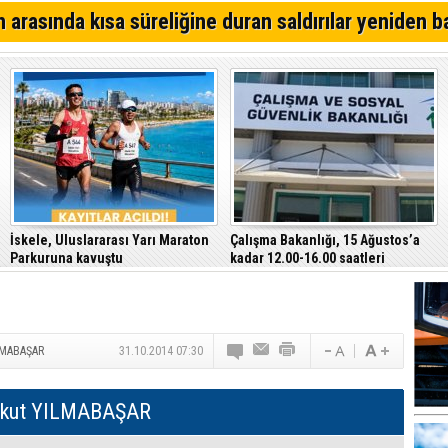
Kıbrıs Türk Polis Mensupları Derneği, CTP’yi ziyaret ett
 arasında kısa süreliğine duran saldırılar yeniden b
64. Geleneksel Mehmetçik Üzüm Festivali başladı
Özersay, DAÜ-SEN yetkilileriyle bir araya geldi
İskele, Uluslararası Yarı Maraton
Çalışma Bakanlığı, 15 Ağustos’a
Parkuruna kavuştu
kadar 12.00-16.00 saatleri
arasında güneş altında çalışmayı
yasakladı
LMABAŞAR
31.10.2014 07:30
rkut YILMABAŞAR