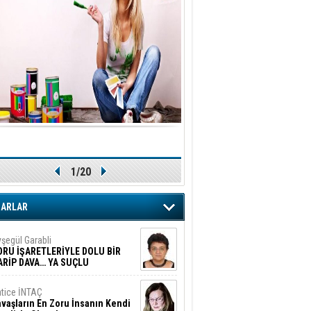
1/20
ZARLAR
şegül Garabli
ORU İŞARETLERİYLE DOLU BİR
ARİP DAVA… YA SUÇLU
EĞİLSE???
tice İNTAÇ
vaşların En Zoru İnsanın Kendi