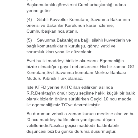
Başkomutanlık görevlerini Cumhurbaşkanlığı adına
yerine getirir.
(4) Silahlı Kuvvetler Komutanı, Savunma Bakanının
önerisi ve Bakanlar Kurulunun kararı izlerine,
Cumhurbaşkanınca atanır.
(5) Savunma Bakanlığına bağlı silahlı kuvvetlerin ve
bağlı komutanlıkların kuruluşu, görev, yetki ve
sorumlulukları yasa ile düzenlenir.
Evet bu iki maddeyi birlikte okursanız Egemenliğin
bizde olmadığını gayet net anlarsınız.Hiç bir zaman GG
Komutanı,Sivil Savunma komutanı,Merkez Bankası
Müdürü Kıbrıslı Türk olamaz.
İşte KTFD yerine KKTC ilan edilirken aslında
R.R.Denktaş’ın ömür boyu seçilme hakkı küçük bir balık
olarak bizlerin önüne sürülürken Geçici 10.ncu madde
ile egemenliğimiz TC’ye devredilmiştir.
Bu durumun vebali o zaman kurucu mecliste olan ve bu
!0.ncu maddeyi hafife alma yanılgısına düşen
vekillerindir.Nasılsa geçici maddedir kaldırılabilir
düşüncesi bizi bu günkü duruma düşürmüştür.