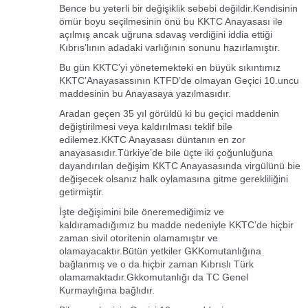
Bence bu yeterli bir değişiklik sebebi değildir.Kendisinin
ömür boyu seçilmesinin önü bu KKTC Anayasası ile
açılmış ancak uğruna sdavaş verdiğini iddia ettiği
Kıbrıs’lının adadaki varlığının sonunu hazırlamıştır.
Bu gün KKTC’yi yönetemekteki en büyük sıkıntımız
KKTC’Anayasassının KTFD’de olmayan Geçici 10.uncu
maddesinin bu Anayasaya yazılmasıdır.
Aradan geçen 35 yıl görüldü ki bu geçici maddenin
değiştirilmesi veya kaldırılması teklif bile
edilemez.KKTC Anayasası düntanın en zor
anayasasıdır.Türkiye’de bile üçte iki çoğunluğuna
dayandırılan değişim KKTC Anayasasında virgülünü bie
değişecek olsanız halk oylamasına gitme gerekliliğini
getirmiştir.
İşte değişimini bile öneremediğimiz ve
kaldıramadığımız bu madde nedeniyle KKTC’de hiçbir
zaman sivil otoritenin olamamıştır ve
olamayacaktır.Bütün yetkiler GKKomutanlığına
bağlanmış ve o da hiçbir zaman Kıbrıslı Türk
olamamaktadır.Gkkomutanlığı da TC Genel
Kurmaylığına bağlıdır.