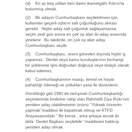
(d) En az beş yıldan beri daimi ikametgâhı Kıbrıs'ta
bulunmuş olmak.
(2) Bir adayın Cumhurbaşkanı seçilebilmesi için,
kullanılan geçerli oyların salt çoğunluğunu alması
gerekir. Hiçbir aday salt çoğunluk sağlayamazsa,
seçim yedi gün sonra en çok oy alan iki aday arasında
yinelenir. Bu takdirde, en çok oy alan aday
Cumhurbaşkanı seçilir.
(3) Cumhurbaşkanı, resmi görevleri dışında hiçbir iş
yapamaz; Devlet veya kamu kuruluşlarının herhangi
bir yüklenme işini doğrudan doğruya veya dolaylı olarak
kabul edemez.
(4) Cumhurbaşkanının maaşı, temsil ve hayat
pahalılığı ödeneği ve yollukları yasa ile düzenlenir.
Görüldüğü gibi 1981’de tartışmalı Cumhurbaşkanlığı
seçimlerinde kndisine rakip olan Rahmetli Ziya Rızkı’nın
yeniden aday olabilmesinin önünü ‘’Yüksek öürenim
yapmak’’maddesi ile kapatmak olmuş ve KTFD
Anayasasındaki ‘’ Bir kimse , arka arkaya ancak iki
defa Devlet Başkanı seçilebilir.’’maddesini kaldırıp
yeniden aday olmak.