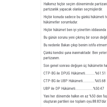
Halkımız hiçbir seçim dönemimde partizanlı
partizanlık yapacak olanları seçmişlerdir.
Hiçbir konuda sadece bu günkü hükümeti te
hükümetler sorumludur.
Hiçbir hükümet ben iyi yönettim iddiasında
Bu günün sorunu yeni çıkmış bir sorun değ
Bu nedenle Bakan çıkıp benim istifa etmem
Çünkü kendisi şuna inanmaktadır. Ben yete
partizanım.
Son genel sonrası değişen üç hükümetin hal
CTP-BG ile DPUG Hükümeti…………..%61.51
CTP-BG ile UBP Hükümeti……………..%65.68
UBP ile DP Hükümeti…………………….%50.47
Yani her dönemde halkın en az %50 den faz
oluşturan partileri ise toplam oyu.88.83’dür