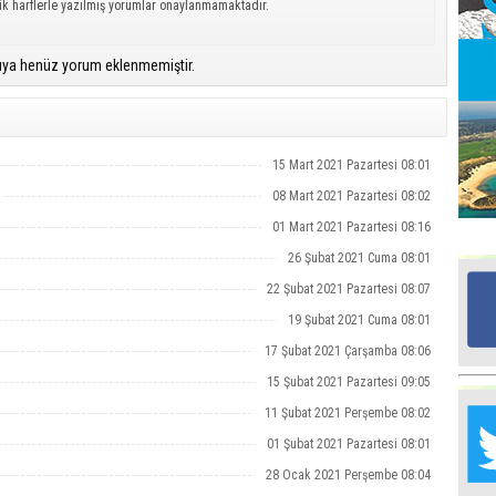
ük harflerle yazılmış yorumlar onaylanmamaktadır.
Ed
ıya henüz yorum eklenmemiştir.
G
Ta
İn
15 Mart 2021 Pazartesi 08:01
Ad
08 Mart 2021 Pazartesi 08:02
Al
01 Mart 2021 Pazartesi 08:16
F
26 Şubat 2021 Cuma 08:01
22 Şubat 2021 Pazartesi 08:07
Tu
19 Şubat 2021 Cuma 08:01
İk
17 Şubat 2021 Çarşamba 08:06
15 Şubat 2021 Pazartesi 09:05
Yr
Y
11 Şubat 2021 Perşembe 08:02
H
01 Şubat 2021 Pazartesi 08:01
Ra
28 Ocak 2021 Perşembe 08:04
Ba