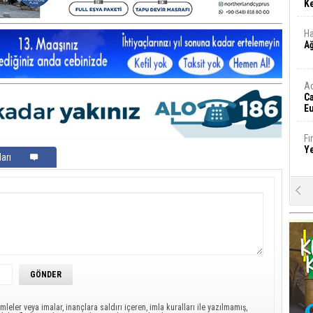
Ke
Ha
A
A
C
Eu
Tü
y
Fı
Y
arı
E
Ba
iş
Ar
2
Fa
S
mleler veya imalar, inançlara saldırı içeren, imla kuralları ile yazılmamış,