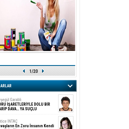
1/20
ZARLAR
şegül Garabli
ORU İŞARETLERİYLE DOLU BİR
ARİP DAVA… YA SUÇLU
EĞİLSE???
tice İNTAÇ
vaşların En Zoru İnsanın Kendi