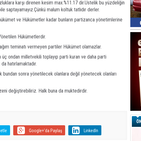
uklara karşı direnen kesim max.%11.17 dir.Üstelik bu yüzdeliğin
ile saptayamayız.Çünkü malum koltuk tatlıdır derler.
hükümet ve Hükümetler kadar bunların partizanca yönetimlerine
 Yönetilen Hükümetlerdir.
cağım teminatı vermeyen partiler Hükümet olamazlar.
 üç ondan milletvekili toplayıp parti kuran ve daha parti
 da hatırlamaktadır.
 bundan sonra yönetilecek olanlara değil yönetecek olanları
ni değiştirebiliriz. Halk buna da muktedirdir.
ÖN
etle
Google+'da Paylaş
LinkedIn