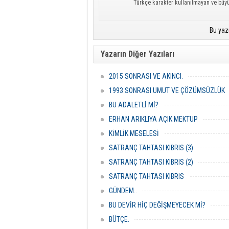
Türkçe karakter kullanılmayan ve büy
Bu yaz
Yazarın Diğer Yazıları
2015 SONRASI VE AKINCI.
1993 SONRASI UMUT VE ÇÖZÜMSÜZLÜK
BU ADALETLİ Mİ?
ERHAN ARIKLIYA AÇIK MEKTUP
KİMLİK MESELESİ
SATRANÇ TAHTASI KIBRIS (3)
SATRANÇ TAHTASI KIBRIS (2)
SATRANÇ TAHTASI KIBRIS
GÜNDEM..
BU DEVİR HİÇ DEĞİŞMEYECEK Mİ?
BÜTÇE.