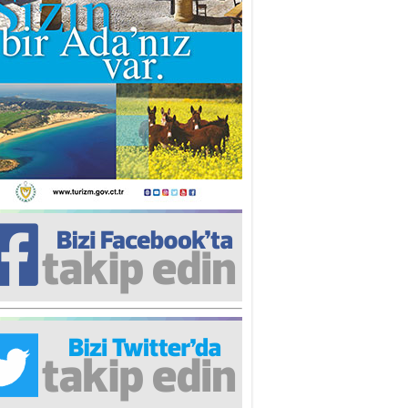
iz TUNCEL
öz göre göre…
ner ULUTAŞ
şallah St. Lois ile Hakkaido
ası gibi olmayız !...
i KİŞMİR
IRSAT VE KORKU
rgut ÇALICI
i Lakırdı da benden!
d. Doç. Ercan HOŞKARA
atırım Yapmazsan Var Olamazsın:
edefteki Kurum Kıb-Tek
na Sarro
şıma gelen skandal olayı