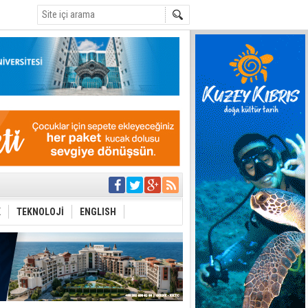
C
Çevriliyor"
K
TEKNOLOJİ
ENGLISH
alması en temel
 Anlatmalıyız”
 Festival
i Anayasa
yaşamını yitirdi
ar