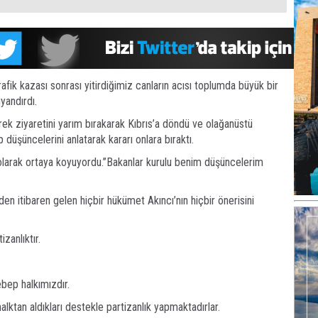
rafik kazası sonrası yitirdiğimiz canların acısı toplumda büyük bir
uyandırdı.
ek ziyaretini yarım bırakarak Kıbrıs’a döndü ve olağanüstü
p düşüncelerini anlatarak kararı onlara bıraktı.
olarak ortaya koyuyordu.’’Bakanlar kurulu benim düşüncelerim
n itibaren gelen hiçbir hükümet Akıncı’nın hiçbir önerisini
zanlıktır.
ebep halkımızdır.
alktan aldıkları destekle partizanlık yapmaktadırlar.