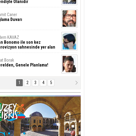
ndiyle Olanıdır
mit Caner
ğlama Duvarı
dem KAVAZ
an Bonomo ile son kez
rovizyon sahnesinde yer alan
rkiye 10 yıl aradan sonra
eniden yarışmaya dönecek mi?
rat Borak
erelden, Genele Planlama!
1
2
3
4
5
rkut YILMABAŞAR
yrak tartışmaları ve ihalesiz
ler!
if Alasya
015 SONRASI VE AKINCI.
tma Baysal
URLAR İÇİ’NDE KOLAYDIR ÖLMEK