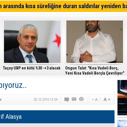
KTOEÖS: Okullarda PDR ve özel eğitim ihtiyaçları görm
 arasında kısa süreliğine duran saldırılar yeniden b
Basın-Sen: Sistem çöktü, ülkenin ihtiyacı halktan yana 
anlayışıdır
GÜÇ-SEN: Silo kazasına benzer bir felaketle karşı karş
adına harekete geçtik
Taçoy UBP en kötü %30 -+3 alacak
Ongun Talat: "Kısa Vadeli Borç,
Yeni Kısa Vadeli Borçla Çevriliyor"
ıyoruz..
ya
02.12.2016 12:04
if Alasya