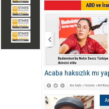
SON DAKİKA
ABD ve İran
Badminton'da Nehir Deniz Türkiye
ikincisi oldu
Acaba haksızlık mı yap
Ana Sayfa
»
Yazarlar
»
Arif Alas
Ar