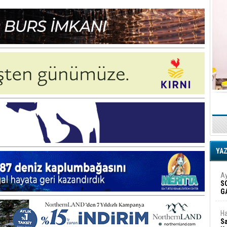
YA
Ay
S
G
D
Ha
Sa