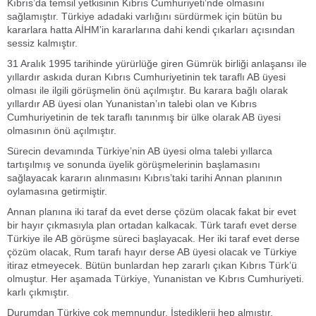
Kıbrıs’da temsil yetkisinin Kıbrıs Cumhuriyeti’nde olmasını
sağlamıştır. Türkiye adadaki varlığını sürdürmek için bütün bu
kararlara hatta AİHM’in kararlarına dahi kendi çıkarları açısından
sessiz kalmıştır.
31 Aralık 1995 tarihinde yürürlüğe giren Gümrük birliği anlaşansı ile
yıllardır askıda duran Kıbrıs Cumhuriyetinin tek taraflı AB üyesi
olması ile ilgili görüşmelin önü açılmıştır. Bu karara bağlı olarak
yıllardır AB üyesi olan Yunanistan’ın talebi olan ve Kıbrıs
Cumhuriyetinin de tek taraflı tanınmış bir ülke olarak AB üyesi
olmasının önü açılmıştır.
Sürecin devamında Türkiye’nin AB üyesi olma talebi yıllarca
tartışılmış ve sonunda üyelik görüşmelerinin başlamasını
sağlayacak kararın alınmasını Kıbrıs’taki tarihi Annan planının
oylamasına getirmiştir.
Annan planına iki taraf da evet derse çözüm olacak fakat bir evet
bir hayır çıkmasıyla plan ortadan kalkacak. Türk tarafı evet derse
Türkiye ile AB görüşme süreci başlayacak. Her iki taraf evet derse
çözüm olacak, Rum tarafı hayır derse AB üyesi olacak ve Türkiye
itiraz etmeyecek. Bütün bunlardan hep zararlı çıkan Kıbrıs Türk’ü
olmuştur. Her aşamada Türkiye, Yunanistan ve Kıbrıs Cumhuriyeti.
karlı çıkmıştır.
Durumdan Türkiye çok memnundur. İstediklerii hep almıştır.