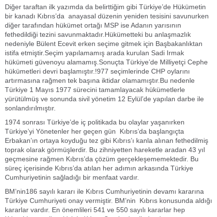
Diğer taraftan ilk yazımda da belirttiğim gibi Türkiye’de Hükümetin
bir kanadı Kıbrıs’da anayasal düzenin yeniden tesisini savunurken
diğer tarafından hükümet ortağı MSP ise Adanın yarısının
fethedildiği tezini savunmaktadır.Hükümetteki bu anlaşmazlık
nedeniyle Bülent Ecevit erken seçime gitmek için Başbakanlıktan
istifa etmiştir.Seçim yapılamamış arada kurulan Sadi Irmak
hükümeti güvenoyu alamamış.Sonuçta Türkiye’de Milliyetçi Cephe
hükümetleri devri başlamıştır.!977 seçimlerinde CHP oylarını
artırmasına rağmen tek başına iktidar olamamıştır.Bu nedenle
Türkiye 1 Mayıs 1977 sürecini tamamlayacak hükümetlerle
yürütülmüş ve sonunda sivil yönetim 12 Eylül’de yapılan darbe ile
sonlandırılmıştır.
1974 sonrası Türkiye’de iç politikada bu olaylar yaşanırken
Türkiye’yi Yönetenler her geçen gün Kıbrıs’da başlangıçta
Erbakan’ın ortaya koyduğu tez gibi Kıbrıs’ı kanla alınan fethedilmiş
toprak olarak görmüşlerdir. Bu zihniyetten hareketle aradan 43 yıl
geçmesine rağmen Kıbrıs’da çözüm gerçekleşememektedir. Bu
süreç içerisinde Kıbrıs’da atılan her adımın arkasında Türkiye
Cumhuriyetinin sağladığı bir menfaat vardır.
BM’nin186 sayılı kararı ile Kıbrıs Cumhuriyetinin devamı kararına
Türkiye Cumhuriyeti onay vermiştir. BM’nin Kıbrıs konusunda aldığı
kararlar vardır. En önemlileri 541 ve 550 sayılı kararlar hep