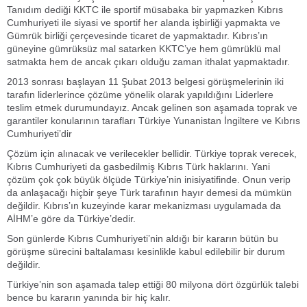
Tanıdım dediği KKTC ile sportif müsabaka bir yapmazken Kıbrıs
Cumhuriyeti ile siyasi ve sportif her alanda işbirliği yapmakta ve
Gümrük birliği çerçevesinde ticaret de yapmaktadır. Kıbrıs’ın
güneyine gümrüksüz mal satarken KKTC’ye hem gümrüklü mal
satmakta hem de ancak çıkarı olduğu zaman ithalat yapmaktadır.
2013 sonrası başlayan 11 Şubat 2013 belgesi görüşmelerinin iki
tarafın liderlerince çözüme yönelik olarak yapıldığını Liderlere
teslim etmek durumundayız. Ancak gelinen son aşamada toprak ve
garantiler konularının tarafları Türkiye Yunanistan İngiltere ve Kıbrıs
Cumhuriyeti’dir
Çözüm için alınacak ve verilecekler bellidir. Türkiye toprak verecek,
Kıbrıs Cumhuriyeti da gasbedilmiş Kıbrıs Türk haklarını. Yani
çözüm çok çok büyük ölçüde Türkiye’nin inisiyatifinde. Onun verip
da anlaşacağı hiçbir şeye Türk tarafının hayır demesi da mümkün
değildir. Kıbrıs’ın kuzeyinde karar mekanizması uygulamada da
AİHM’e göre da Türkiye’dedir.
Son günlerde Kıbrıs Cumhuriyeti’nin aldığı bir kararın bütün bu
görüşme sürecini baltalaması kesinlikle kabul edilebilir bir durum
değildir.
Türkiye’nin son aşamada talep ettiği 80 milyona dört özgürlük talebi
bence bu kararın yanında bir hiç kalır.