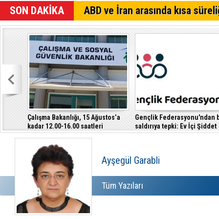
Alagadi Fes
SON DAKİKA
ABD ve İran arasında kısa süreli
Dikkat İske
Denktaş: "K
Çalışma Bakanlığı, 15 Ağustos’a
Gençlik Federasyonu'ndan b
kadar 12.00-16.00 saatleri
saldırıya tepki: Ev İçi Şiddet
arasında güneş altında çalışmayı
Yasası hayata geçirilmeli
yasakladı
Ayşegül Garabli
Tüm Yazıları