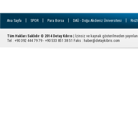
|
|
|
|
Ana Sayfa
SPOR
Para Borsa
DAÜ - Doğu Akdeniz Üniversitesi
Rio2
|
|
|
|
İletişim
YDÜ - Yakın Doğu Üniversitesi
FILE
Ziyaretçi Defteri
GÜ - 
|
|
|
|
|
|
|
Avrupa
RSS
ARUCAD
EMEK
KADIN
İngiltere
YAŞAM
Tüm Hakları Saklıdır © 2014 Detay Kıbrıs
| İzinsiz ve kaynak gösterilmeden yayınla
|
PARA
Sektörel Haber
Tel : +90 392 444 79 79 - +90 533 851 38 51 Faks :
haber@detaykibris.com